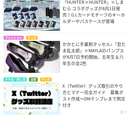
『HUNTER×HUNTER』×しま
むら コラボグッズが8月1日発
売！G.I.カードモチーフのキーホ
ルダーやパスケースが登場
ファッション
グッズ
かかとに手裏剣タッセル♪『忍た
ま乱太郎』×MAYLAのパンプス
が8月7日予約開始、五年生＆六
年生の全2色
オタ活・推し活
話題
グッズ
X（Twitter）グッズ取引のやり
方とマナー完全ガイド 募集ポ
スト作成〜DMテンプレまで例文
付き
5