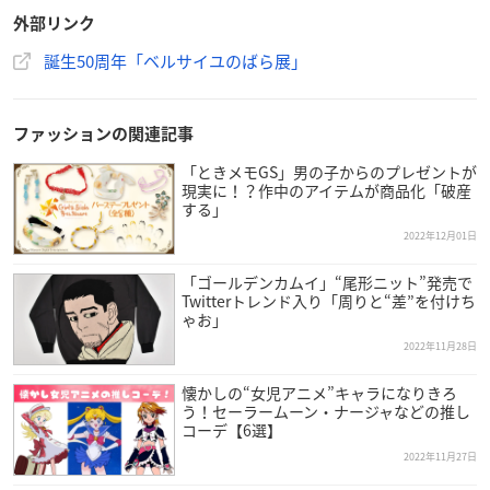
2022年11月30日(水)〜12月12日(月)
外部リンク
10時〜20時 ※最終日18時
誕生50周年「ベルサイユのばら展」
【会場】
阪急うめだ本店（大阪府大阪市北区角田町8番7号）9階
「ベルサイユのばら展」アートステージ内「ジュエリーカミ
ファッションの関連記事
ネ・ショッピングブース」
「ときメモGS」男の子からのプレゼントが
※アートステージ内「ジュエリーカミネ・ショッピングブー
現実に！？作中のアイテムが商品化「破産
する」
ス」の入場は無料
2022年12月01日
【内容】
「ゴールデンカムイ」“尾形ニット”発売で
マリー・アントワネットの1億円のティアラの公開販売の他、
Twitterトレンド入り「周りと“差”を付けち
池田理代子先生の「ジュエリー絵画® ベルサイユのばら シリ
ゃお」
ーズ」、「FEILERベルサイユのばら ハンカチ」、「ベルサイ
2022年11月28日
ユのばら カレー」などを販売
懐かしの“女児アニメ”キャラになりきろ
※ジュエリー絵画およびティアラは展示会終了後のお渡しとな
う！セーラームーン・ナージャなどの推し
ります。
コーデ【6選】
2022年11月27日