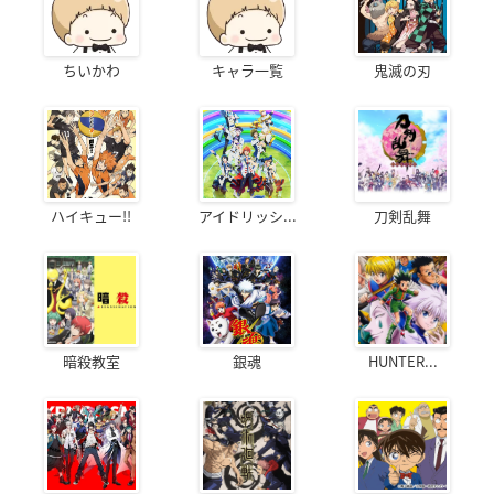
ちいかわ
キャラ一覧
鬼滅の刃
ハイキュー!!
アイドリッシ...
刀剣乱舞
暗殺教室
銀魂
HUNTER...