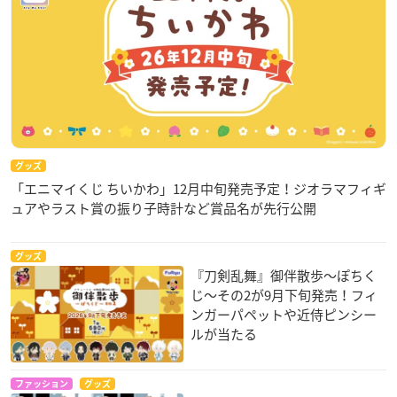
グッズ
「エニマイくじ ちいかわ」12月中旬発売予定！ジオラマフィギ
ュアやラスト賞の振り子時計など賞品名が先行公開
グッズ
『刀剣乱舞』御伴散歩～ぽちく
じ～その2が9月下旬発売！フィ
ンガーパペットや近侍ピンシー
ルが当たる
ファッション
グッズ