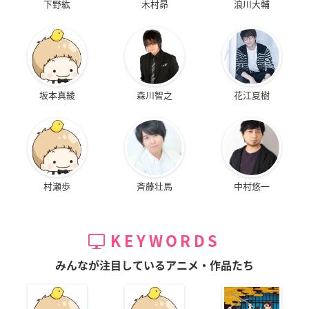
下野紘
木村昴
浪川大輔
坂本真綾
森川智之
花江夏樹
村瀬歩
斉藤壮馬
中村悠一
KEYWORDS
みんなが注目しているアニメ・作品たち