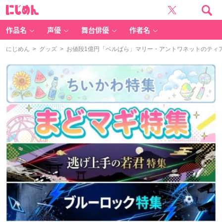
に
じ
め
ん
作品名
声優
舞台俳優
作者名
にじめん
>
グッズ
> お値段1億円「ベルばら」マリー・アントワネットのティ