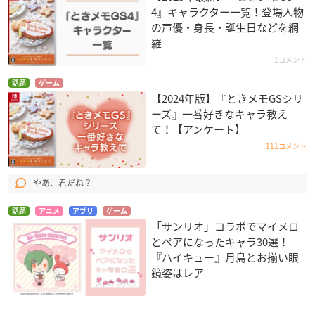
4』キャラクター一覧！登場人物
の声優・身長・誕生日などを網
羅
1コメント
話題
ゲーム
【2024年版】『ときメモGSシリ
ーズ』一番好きなキャラ教え
＜商品仕様＞
て！【アンケート】
素材：ポリエステル100％
111コメント
サイズ：縦約60cm 横約60cm（広げた際のサイズ）
生産エリア：中国
やあ、君だね？
対象年齢：15歳以上
※スカーフは折りたたんだ状態でお届けいたします。
話題
アニメ
アプリ
ゲーム
※商品画像はイメージです。実際の商品とは多少異なる場
「サンリオ」コラボでマイメロ
合がありますので予めご了承ください。
とペアになったキャラ30選！
※商品仕様等は予告なく変更になる場合があります。
『ハイキュー』月島とお揃い眼
鏡姿はレア
※準備数に達した場合、販売を終了させていただくことが
あります。
※お届け時期を変更し、ご注文を承る場合がございます。