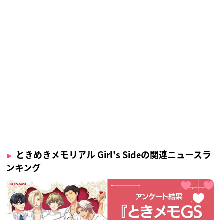
ときめきメモリアル Girl’s Side 4th Heart バー
スデープレゼント（颯砂 希）
価格：4,950円(税込)
発売日：2023年03月
ときめきメモリアル Girl's Sideの関連ニュースラ
素材：綿・真鍮・亜鉛合金・鉄
ンキング
サイズ：幅約1.5cm 全長約32cm＋アジャスター約7cm
チャーム 約1.5cm
生産エリア：中国
対象年齢：15歳以上