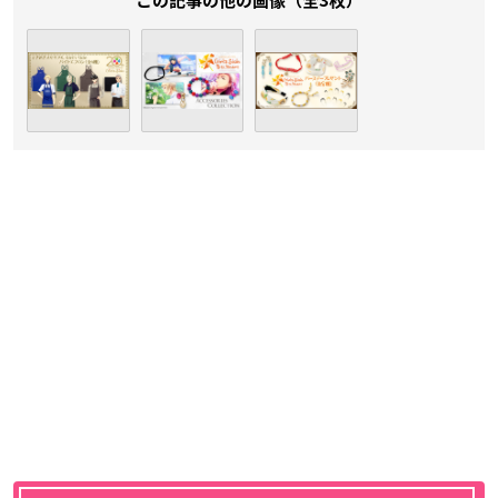
この記事の他の画像（全3枚）