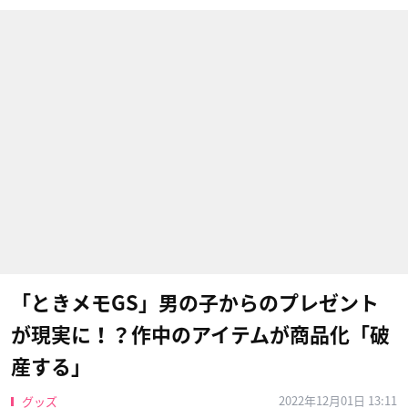
「ときメモGS」男の子からのプレゼント
が現実に！？作中のアイテムが商品化「破
産する」
2022年12月01日 13:11
グッズ