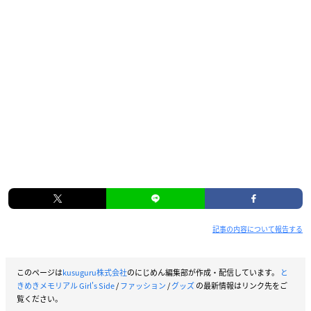
©Konami Digital Entertainment
プレバンで購入
ときめきメモリアル Girl’s Side 4th Heart バー
スデープレゼント（七ツ森 実）
価格：4,950円(税込)
発売日：2023年03月
記事の内容について報告する
このページは
kusuguru株式会社
のにじめん編集部が作成・配信しています。
と
きめきメモリアル Girl's Side
/
ファッション
/
グッズ
の最新情報はリンク先をご
覧ください。