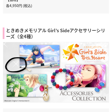
各4,950円 (税込)
ときめきメモリアル Girl’s Sideアクセサリーシリ
ーズ（全4種）