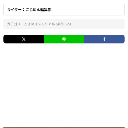
ライター：にじめん編集部
カテゴリ :
ときめきメモリアル Girl's Side