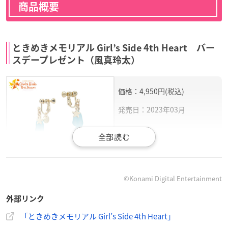
商品概要
ときめきメモリアル Girl’s Side 4th Heart バー
スデープレゼント（風真玲太）
価格：4,950円(税込)
発売日：2023年03月
©Konami Digital Entertainment
ときめきメモリアル Girl’s Side 4th Heartバースデープレゼ
外部リンク
ント（全8種）は、作中で男の子たちからもらえるバースデ
「ときめきメモリアル Girl’s Side 4th Heart」
ープレゼントをイメージした商品です。