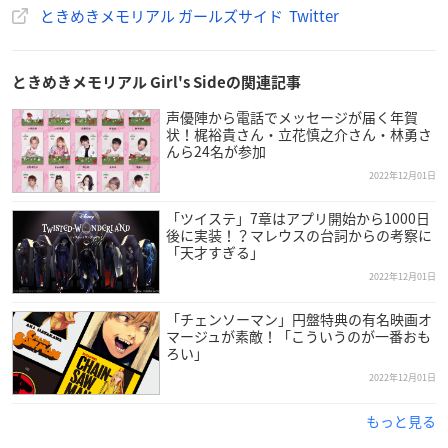
風真玲太、颯砂 希、本多 行、七ツ森 実、柊 夜ノ介、氷室
ときめきメモリアル ガールズサイド Twitter
一紀、御影小次郎、白羽大地の8種展開です。
オリジナルボックスに入れてお届けいたします。
＜商品仕様＞
ときめきメモリアル Girl's Sideの関連記事
素材：アクリル・真鍮・鉄・綿
声優陣から電話でメッセージが届く年賀
サイズ：全長約55mm幅約9mm
状！梶裕貴さん・立花慎之介さん・林勇さ
んら24名が参加
生産エリア：中国
対象年齢：15歳以上
2022年12月01日
※商品画像はイメージです。実際の商品とは多少異なる場
「ツイステ」7章はアプリ開始から1000日
合がありますので予めご了承ください。
後に実装！？マレウスの台詞からの考察に
※商品仕様等は予告なく変更になる場合があります。
「天才すぎる」
※準備数に達した場合、販売を終了させていただくことが
2022年12月01日
あります。
「チェンソーマン」円盤特典の有名映画オ
※お届け時期を変更し、ご注文を承る場合がございます。
マージュが素敵！「こういうのが一番おも
©Konami Digital Entertainment
ろい」
2022年12月01日
プレバンで購入
もっと見る