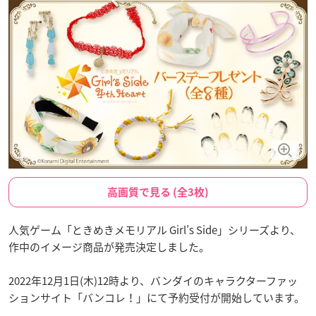
高画質で見る (全3枚)
人気ゲーム「ときめきメモリアル Girl’s Side」シリーズより、
作中のイメージ商品が発売決定しました。
2022年12月1日(木)12時より、バンダイのキャラクターファッ
ションサイト「バンコレ！」にて予約受付が開始しています。