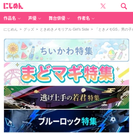
に
じ
め
ん
作品名
声優
舞台俳優
作者名
にじめん
>
グッズ
>
ときめきメモリアル Girl's Side
> 「ときメモGS」男の