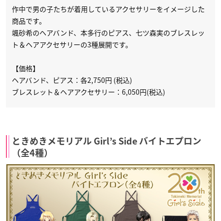
作中で男の子たちが着用しているアクセサリーをイメージした
商品です。
颯砂希のヘアバンド、本多行のピアス、七ツ森実のブレスレッ
ト＆ヘアアクセサリーの3種展開です。
【価格】
ヘアバンド、ピアス：各2,750円 (税込)
ブレスレット＆ヘアアクセサリー：6,050円(税込)
ときめきメモリアル Girl’s Side バイトエプロン
（全4種）