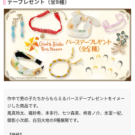
デープレゼント（全8種）
作中で男の子たちからもらえるバースデープレゼントをイメー
ジした商品です。
風真玲太、颯砂希、本多行、七ツ森実、柊夜ノ介、氷室一紀、
御影小次郎、白羽大地の8種展開です。
【価格】