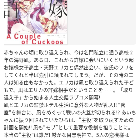
赤ちゃんの頃に取り違えられ、今は名門私立に通う高校 2
年の海野凪。ある日、これから許嫁に会いにいくという超
お嬢様女子高生・天野エリカと偶然出会い、彼氏のフリを
してくれと半ば強引に頼まれてしまう。だが、その時の二
人は知る由もなかった。エリカは凪と取り違えられた子ど
もで、凪はエリカの許嫁相手だということを……。「取り
違え子」から始まる人生交錯ラブコメ開幕!
凪とエリカの監禁ホテル生活に意外な人物が乱入!! “密
室”を舞台に、凪をめぐって戦いの火蓋が切られる!? あいち
ゃんに振り回されていたひろは、“主役”を取り戻すための
計画を開始!! 凪も“モブ”として重要な役割を担うことに。
本当の“主役”は誰だ! 厳かな目黒明神で、5人の恋模様は一