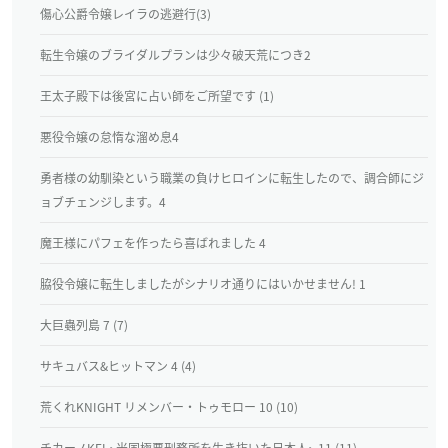
傷心公爵令嬢レイラの逃避行(3)
転生令嬢のブライダルプランは少々破天荒につき2
王太子殿下は後宮に占い師をご所望です (1)
悪役令嬢の怠惰な溜め息4
勇者様の幼馴染という職業の負けヒロインに転生したので、調合師にジ
ョブチェンジします。4
魔王様にパフェを作ったら喜ばれました 4
脇役令嬢に転生しましたがシナリオ通りにはいかせません! 1
大巨蟲列島 7 (7)
サキュバス&ヒットマン 4 (4)
荒くれKNIGHT リメンバー・トゥモロー 10 (10)
チカーノKEI ~米国極悪刑務所を生き抜いた日本人~ 11 (11)