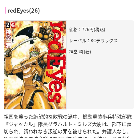
redEyes(26)
価格：726円(税込)
レーベル：KCデラックス
神堂 潤 (著)
祖国を襲った絶望的な敗戦の渦中、機動重装歩兵特殊部隊
『ジャッカル』隊長グラハルト・ミルズ大尉は、部下に裏
切られ、謂われなき叛逆の罪を被せられた。弁護人なし、