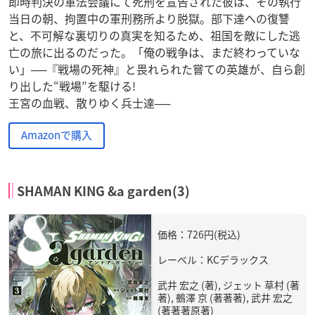
即時判決の軍法会議にて死刑を宣告された彼は、その執行
当日の朝、拘置中の軍刑務所より脱獄。部下達への復讐
と、不可解な裏切りの真実を知るため、祖国を敵にした逃
亡の旅に出るのだった。「俺の戦争は、まだ終わっていな
い」──『戦場の死神』と畏れられた嘗ての英雄が、自ら創
り出した“戦場”を駆ける!
王宮の血戦、散りゆく兵士達──
Amazonで購入
SHAMAN KING &a garden(3)
価格：726円(税込)
レーベル：KCデラックス
武井 宏之 (著), ジェット 草村 (著
著), 鵺澤 京 (著著著), 武井 宏之
(著著著原著)