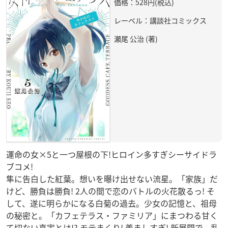
価格：528円(税込)
レーベル：講談社コミックス
瀬尾 公治 (著)
運命の女×5と一つ屋根の下!ヒロイン多すぎシーサイドラ
ブコメ!
隼に告白した紅葉。想いを曝け出せない流星。「家族」だ
けど、勝負は勝負! 2人の間で恋のバトルの火花散るっ! そ
して、遂に明らかになる白菊の過去。少女の記憶と、祖母
の秘密と。「カフェテラス・ファミリア」にまつわる甘く
て切ない真実とは!? モテまくり! 羨ましすぎ! 新展開で、乱