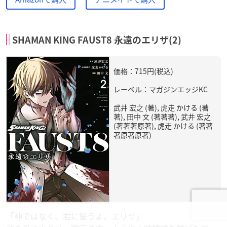
SHAMAN KING FAUST8 永遠のエリザ(2)
価格：715円(税込)
レーベル：マガジンエッジKC
武井 宏之 (著), 虎走 かける (著
著), 田中 文 (著著著), 武井 宏之
(著著著原著), 虎走 かける (著著
著原著原著)
「神ではなく、君に誓うよ、エリザ」