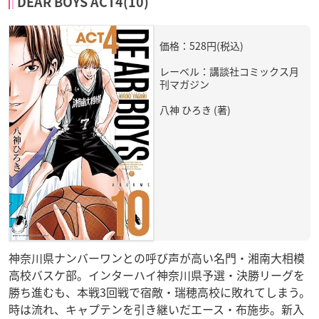
DEAR BOYS ACT4(10)
価格：528円(税込)
レーベル：講談社コミックス月
刊マガジン
八神 ひろき (著)
神奈川県ナンバーワンとの呼び声が高い名門・湘南大相模
高校バスケ部。インターハイ神奈川県予選・決勝リーグを
勝ち進むも、本戦3回戦で宿敵・瑞穂高校に敗れてしまう。
時は流れ、キャプテンを引き継いだエース・布施歩。新入