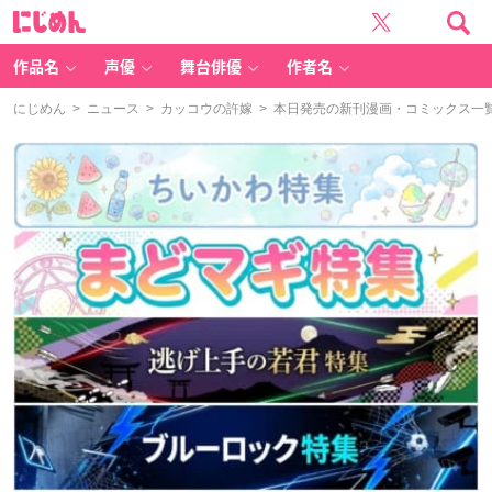
に
じ
め
ん
作品名
声優
舞台俳優
作者名
にじめん
>
ニュース
>
カッコウの許嫁
> 本日発売の新刊漫画・コミックス一覧【