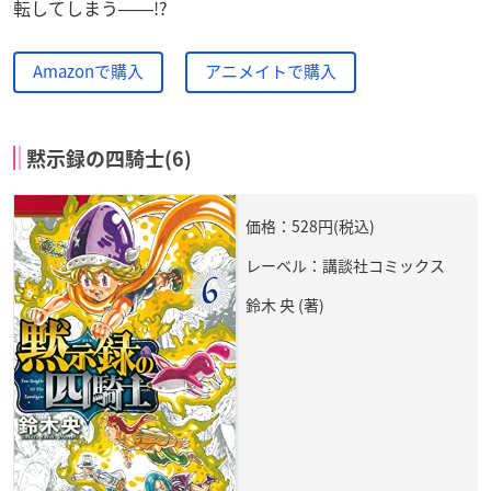
転してしまう――!?
Amazonで購入
アニメイトで購入
黙示録の四騎士(6)
価格：528円(税込)
レーベル：講談社コミックス
鈴木 央 (著)