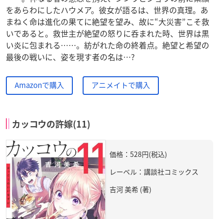
をあらわにしたハウメア。彼女が語るは、世界の真理。あ
まねく命は進化の果てに絶望を望み、故に“大災害”こそ救
いであると。救世主が絶望の怒りに呑まれた時、世界は黒
い炎に包まれる……。紡がれた命の終着点。絶望と希望の
最後の戦いに、姿を現す者の名は…?
Amazonで購入
アニメイトで購入
カッコウの許嫁(11)
価格：528円(税込)
レーベル：講談社コミックス
吉河 美希 (著)