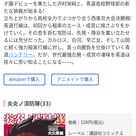
子園デビューを果たした沢村栄純と、青道高校野球部の新
たな挑戦が始まる!
立ち上がりから両校全力でぶつかり合う西東京大会決勝戦!
青道打線は、初回から稲実のエース・成宮に揺さぶりをか
けていく。その息を呑む攻防は、先発・降谷を奮い立たせ
るには充分だった。カルロス、白河、早乙女、そして山岡
と続く強力稲実打線に対し、真っ向勝負を仕掛けていく青
道
バッテリー
。だが、世代最強左腕・成宮の凄味を青道は
徐々に思い知ることになる――。
Amazonで購入
アニメイトで購入
炎炎ノ消防隊(33)
価格：528円(税込)
レーベル：講談社コミックス