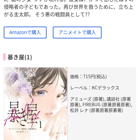
侵略者の子どもであった。再び世界を救うために、立ち上
がる圭太郎。 そう悪の戦闘員として??
Amazonで購入
アニメイトで購入
暴き屋(1)
価格：715円(税込)
レーベル：KCデラックス
アミューズ (原著), 講談社 (原著
原著), FIREBUG (原著原著原著),
松井 レナ (原著原著原著著)