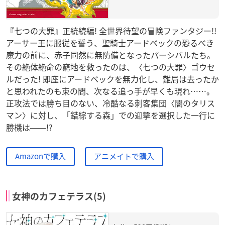
『七つの大罪』正統続編! 全世界待望の冒険ファンタジー!!
アーサー王に服従を誓う、聖騎士アードベックの恐るべき
魔力の前に、赤子同然に無防備となったパーシバルたち。
その絶体絶命の窮地を救ったのは、〈七つの大罪〉ゴウセ
ルだった! 即座にアードベックを無力化し、難局は去ったか
と思われたのも束の間、次なる追っ手が早くも現れ……。
正攻法では勝ち目のない、冷酷なる刺客集団〈闇のタリス
マン〉に対し、「錯綜する森」での迎撃を選択した一行に
勝機は――!?
Amazonで購入
アニメイトで購入
女神のカフェテラス(5)