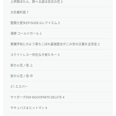
上伊那ぼたん、酔へる姿は百合の花 3
大巨蟲列島 7
聖闘士星矢EPISODE.Gレクイエム 3
凍牌 コールドガール 1
悪魔学校にかよう落ちこぼれ最強聖女がこの世の正義を全否定 2
ステイトレスー存在なき者たちー 3
架カル空ノ音 上
架カル空ノ音 中
ど! エスパー
サイボーグ009 BGOOPARTS DELETE 4
サキュバス＆ヒットマン 4