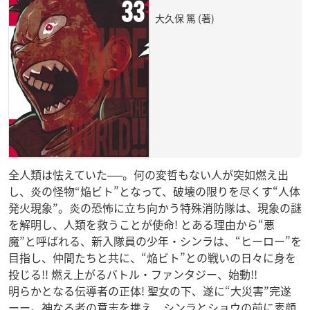
大久保 篤 (著)
全人類は怯えていた──。何の変哲もない人が突如燃え出
し、炎の怪物“焔ビト”となって、破壊の限りを尽くす“人体
発火現象”。炎の恐怖に立ち向かう特殊消防隊は、現象の謎
を解明し、人類を救うことが使命! とある理由から“悪
魔”と呼ばれる、新入隊員の少年・シンラは、“ヒーロー”を
目指し、仲間たちと共に、“焔ビト”との戦いの日々に身を
投じる!! 燃え上がるバトル・ファンタジー、始動!!
明らかとなる伝導者の正体! 聖女の下、遂に“大災害”完遂
ーー。神なる者の意志を携え、シンラとショウの前に素顔