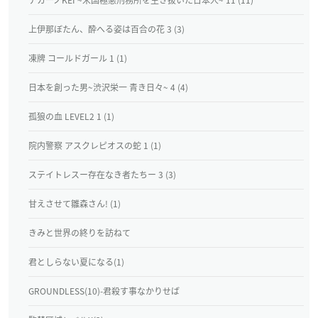
上伊那ぼたん、酔へる姿は百合の花 3 (3)
凍牌 コールドガール 1 (1)
日本を創った男~渋沢栄一 青き日々~ 4 (4)
孤狼の血 LEVEL2 1 (1)
院内警察 アスクレピオスの蛇 1 (1)
ステイトレスー存在なき者たちー 3 (3)
甘えさせて雛森さん! (1)
きみと世界の終りを訪ねて
君としらない夏になる(1)
GROUNDLESS(10)-君殺す事なかりせば