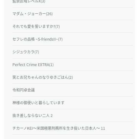
監禁区域レベルX(3)
マダム・ジョーカー(26)
それでも愛を誓いますか?(7)
セフレの品格 ~S-friendsII~(7)
シジュウカラ(7)
Perfect Crime EXTRA(1)
笑とお兄ちゃんのなりゆきごはん(2)
令和円卓会議
神様の御使いと暮らしています
抜き差しならない二人 2
チカーノKEI～米国極悪刑務所を生き抜いた日本人～ 11