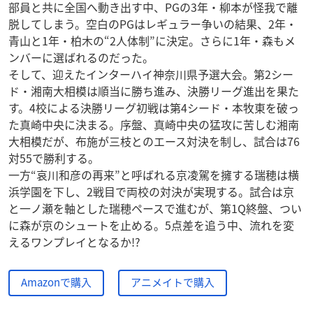
部員と共に全国へ動き出す中、PGの3年・柳本が怪我で離
脱してしまう。空白のPGはレギュラー争いの結果、2年・
青山と1年・柏木の“2人体制”に決定。さらに1年・森もメ
ンバーに選ばれるのだった。
そして、迎えたインターハイ神奈川県予選大会。第2シー
ド・湘南大相模は順当に勝ち進み、決勝リーグ進出を果た
す。4校による決勝リーグ初戦は第4シード・本牧東を破っ
た真崎中央に決まる。序盤、真崎中央の猛攻に苦しむ湘南
大相模だが、布施が三枝とのエース対決を制し、試合は76
対55で勝利する。
一方“哀川和彦の再来”と呼ばれる京凌駕を擁する瑞穂は横
浜学園を下し、2戦目で両校の対決が実現する。試合は京
と一ノ瀬を軸とした瑞穂ペースで進むが、第1Q終盤、つい
に森が京のシュートを止める。5点差を追う中、流れを変
えるワンプレイとなるか!?
Amazonで購入
アニメイトで購入