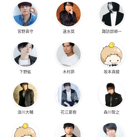
宮野真守
速水奨
諏訪部順一
下野紘
木村昴
坂本真綾
浪川大輔
花江夏樹
森川智之