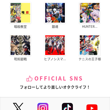
暗殺教室
銀魂
HUNTER...
呪術廻戦
ヒプノシスマ...
テニスの王子様
OFFICIAL SNS
フォローしてより楽しいオタクライフ！