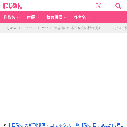
荒
に
く
じ
れ
め
K
ん
NI
G
作品名
声優
舞台俳優
作者名
H
T
リ
メ
にじめん
>
ニュース
>
カッコウの許嫁
>
本日発売の新刊漫画・コミックス一覧【
ン
バ
ー・
ト
ゥ
モ
ロ
ー
1
0
-
ア
ニ
メ
情
報
サ
イ
ト
に
じ
め
ん
本日発売の新刊漫画・コミックス一覧【発売日：2022年3月1
<