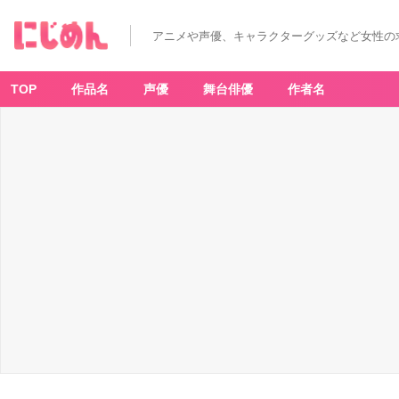
re
d
E
アニメや声優、キャラクターグッズなど女性の
y
e
s
(2
6)
TOP
作品名
声優
舞台俳優
作者名
-
ア
ニ
メ
情
報
サ
イ
ト
に
じ
め
ん