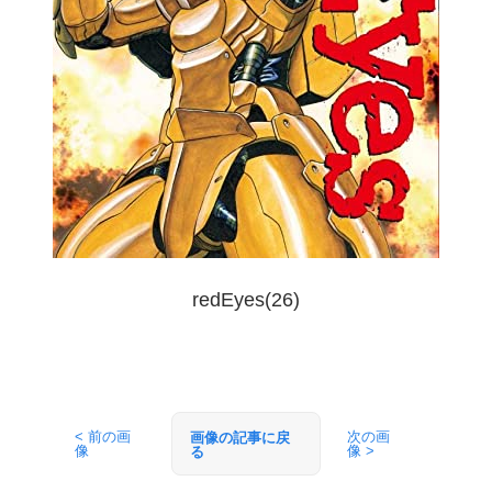
redEyes(26)
< 前の画
次の画
画像の記事に戻
像
像 >
る