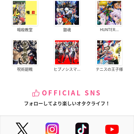
暗殺教室
銀魂
HUNTER...
呪術廻戦
ヒプノシスマ...
テニスの王子様
OFFICIAL SNS
フォローしてより楽しいオタクライフ！