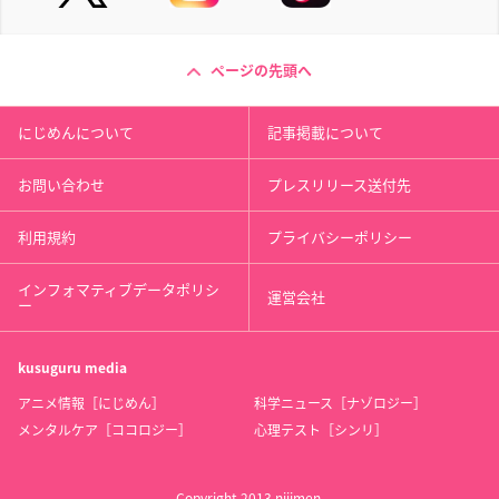
ページの先頭へ
にじめんについて
記事掲載について
お問い合わせ
プレスリリース送付先
利用規約
プライバシーポリシー
インフォマティブデータポリシ
運営会社
ー
kusuguru
media
アニメ情報［にじめん］
科学ニュース［ナゾロジー］
メンタルケア［ココロジー］
心理テスト［シンリ］
Copyright 2013 nijimen.