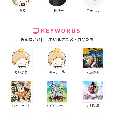
村瀬歩
中村悠一
斉藤壮馬
KEYWORDS
みんなが注目しているアニメ・作品たち
ちいかわ
キャラ一覧
鬼滅の刃
ハイキュー!!
アイドリッシ...
刀剣乱舞