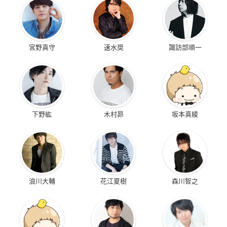
宮野真守
速水奨
諏訪部順一
下野紘
木村昴
坂本真綾
浪川大輔
花江夏樹
森川智之