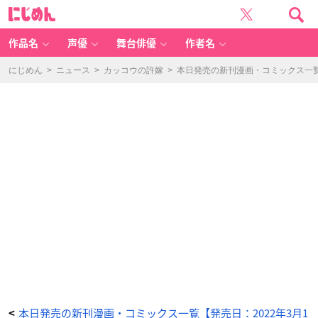
笑
に
と
じ
お
め
兄
ん
ち
ゃ
作品名
声優
舞台俳優
作者名
ん
の
な
り
にじめん
>
ニュース
>
カッコウの許嫁
>
本日発売の新刊漫画・コミックス一覧【
ゆ
き
ご
は
ん
(2)
-
ア
ニ
メ
情
報
サ
イ
ト
に
じ
め
ん
本日発売の新刊漫画・コミックス一覧【発売日：2022年3月1
<