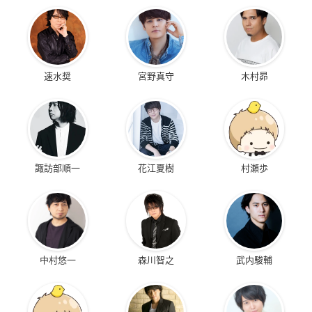
速水奨
宮野真守
木村昴
諏訪部順一
花江夏樹
村瀬歩
中村悠一
森川智之
武内駿輔