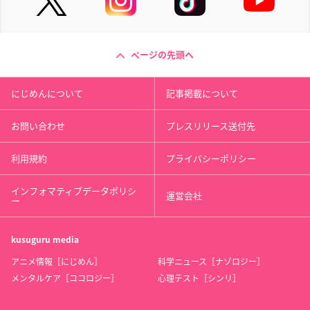
ページの先頭へ
にじめんについて
記事掲載について
お問い合わせ
プレスリリース送付先
利用規約
プライバシーポリシー
インフォマティブデータポリシ
運営会社
ー
kusuguru
media
アニメ情報［にじめん］
科学ニュース［ナゾロジー］
メンタルケア［ココロジー］
心理テスト［シンリ］