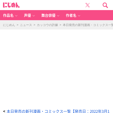
S
に
H
じ
A
め
M
ん
A
N
作品名
声優
舞台俳優
作者名
KI
N
G
&
にじめん
>
ニュース
>
カッコウの許嫁
>
本日発売の新刊漫画・コミックス一覧【
a
g
ar
d
e
n
(3)
-
ア
ニ
メ
情
報
サ
イ
ト
に
じ
め
ん
本日発売の新刊漫画・コミックス一覧【発売日：2022年3月1
<