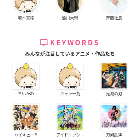
坂本真綾
浪川大輔
斉藤壮馬
KEYWORDS
みんなが注目しているアニメ・作品たち
ちいかわ
キャラ一覧
鬼滅の刃
ハイキュー!!
アイドリッシ...
刀剣乱舞