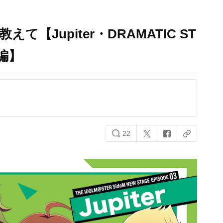
て【Jupiter・DRAMATIC ST
t編】
22