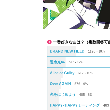
一番好きな曲は？（複数回答可
BRAND NEW FIELD
1198
19%
運命光年
747
12%
Alice or Guilty
617
10%
Over AGAIN
576
9%
恋をはじめよう
485
8%
HAPPY×HAPPYミーティング
48