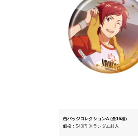
缶バッジコレクションA (全15種)
価格：540円 ※ランダム封入