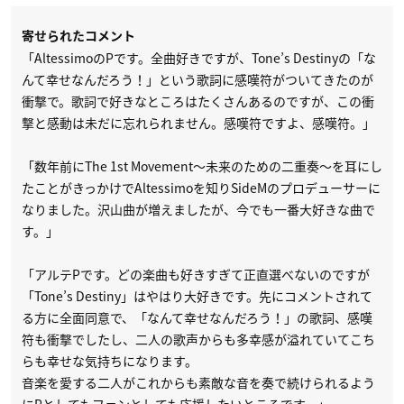
寄せられたコメント
「AltessimoのPです。全曲好きですが、Tone’s Destinyの「な
んて幸せなんだろう！」という歌詞に感嘆符がついてきたのが
衝撃で。歌詞で好きなところはたくさんあるのですが、この衝
撃と感動は未だに忘れられません。感嘆符ですよ、感嘆符。」
「数年前にThe 1st Movement〜未来のための二重奏〜を耳にし
たことがきっかけでAltessimoを知りSideMのプロデューサーに
なりました。沢山曲が増えましたが、今でも一番大好きな曲で
す。」
「アルテPです。どの楽曲も好きすぎて正直選べないのですが
「Tone’s Destiny」はやはり大好きです。先にコメントされて
る方に全面同意で、「なんて幸せなんだろう！」の歌詞、感嘆
符も衝撃でしたし、二人の歌声からも多幸感が溢れていてこち
らも幸せな気持ちになります。
音楽を愛する二人がこれからも素敵な音を奏で続けられるよう