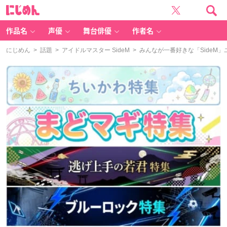
に
じ
め
ん
作品名
声優
舞台俳優
作者名
にじめん
>
話題
>
アイドルマスター SideM
> みんなが一番好きな「SideM」ユニット