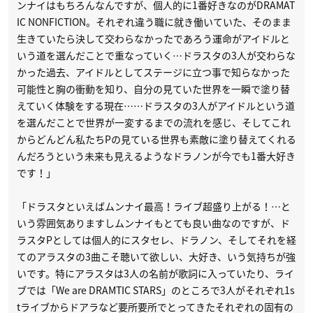
ンナイはもちろんなんですが、個人的に1番好きなのがDRAMAT
IC NONFICTION。それぞれ違う職に就き働いていた、そのまま
生きていたら決して交わらなかったであろう運命がアイドルと
いう道を選んだことで重なっていく…ドラスタの3人が交わらな
かった過去、アイドルとしてステージに立つ事で知らなかった
可能性と胸の衝動を知り、自分の見ていた世界を一瞬で塗り替
えていく体験をする現在……ドラスタの3人がアイドルという道
を選んだことで世界が一変するまでの流れを感じ、そしてこれ
からどんどん私たちPの見ている世界も素敵に塗り替えてくれる
んだろうという未来も見えるようなドラノンが今でも1番大好き
です！」
「ドラスタといえばムンナイ最高！ライブ超盛り上がる！…と
いう雰囲気ありますしムンナイもとても良い曲なのですが、ド
ラスタPとしては個人的にスタセレ、ドラノン、そしてそれを経
てのアラスタの3曲こそ聴いて欲しい、大好き、いう気持ちが強
いです。特にアラスタは3人の名前が歌詞に入っていたり、ライ
ブでは「We are DRAMTIC STARS」のところで3人がそれぞれ1s
tライブからドアラなど要所要所でとってきたそれぞれの固有の