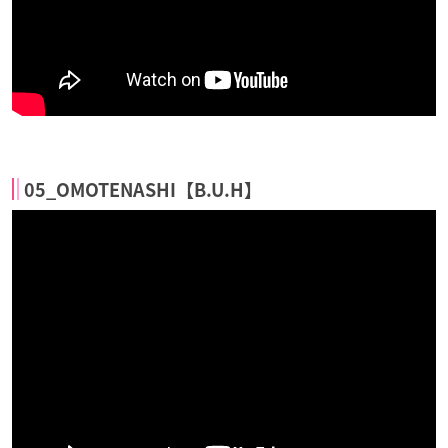
05_OMOTENASHI【B.U.H】