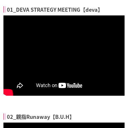
01_DEVA STRATEGY MEETING【deva】
02_親指Runaway【B.U.H】