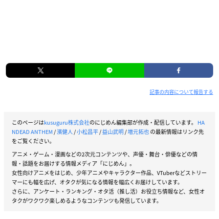
記事の内容について報告する
このページは
kusuguru株式会社
のにじめん編集部が作成・配信しています。
HA
NDEAD ANTHEM
/
濱健人
/
小松昌平
/
益山武明
/
増元拓也
の最新情報はリンク先
をご覧ください。
アニメ・ゲーム・漫画などの2次元コンテンツや、声優・舞台・俳優などの情
報・話題をお届けする情報メディア「にじめん」。
女性向けアニメをはじめ、少年アニメやキャラクター作品、VTuberなどストリー
マーにも幅を広げ、オタクが気になる情報を幅広くお届けしています。
さらに、アンケート・ランキング・オタ活（推し活）お役立ち情報など、女性オ
タクがワクワク楽しめるようなコンテンツも発信しています。