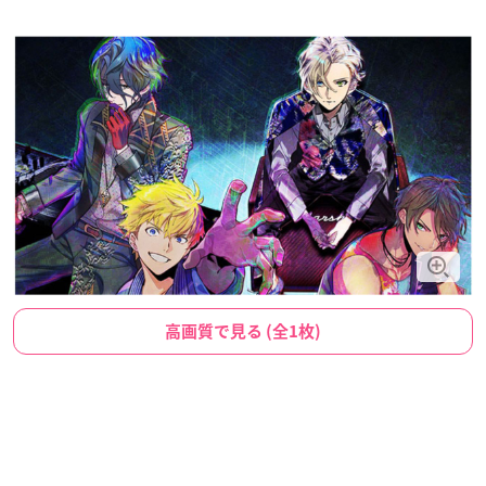
高画質で見る (全1枚)