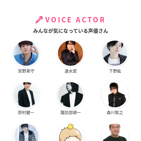
VOICE ACTOR
みんなが気になっている声優さん
宮野真守
速水奨
下野紘
鈴村健一
諏訪部順一
森川智之