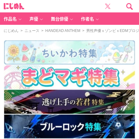
に
じ
め
ん
作品名
声優
舞台俳優
作者名
にじめん
>
ニュース
>
HANDEAD ANTHEM
> 男性声優ｘゾンビｘEDMプロ