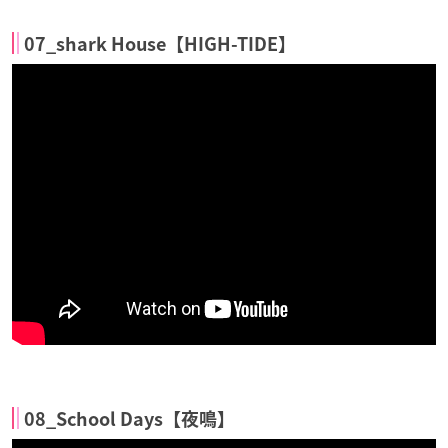
07_shark House【HIGH-TIDE】
08_School Days【夜鳴】