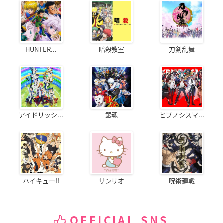
HUNTER...
暗殺教室
刀剣乱舞
アイドリッシ...
銀魂
ヒプノシスマ...
ハイキュー!!
サンリオ
呪術廻戦
OFFICIAL SNS