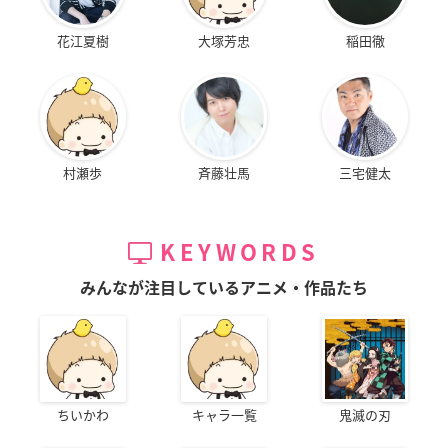
花江夏樹
大塚芳忠
稲田徹
村瀬歩
斉藤壮馬
三宅健太
KEYWORDS
みんなが注目しているアニメ・作品たち
ちいかわ
キャラ一覧
鬼滅の刃