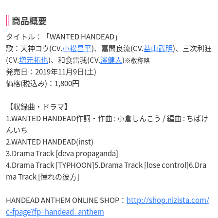
商品概要
タイトル：「WANTED HANDEAD」
歌：天神コウ(CV.
小松昌平
)、嘉間良流(CV.
益山武明
)、三次利狂
(CV.
増元拓也
)、和食雷我(CV.
濱健人
)
※敬称略
発売日：2019年11月9日(土)
価格(税込み)：1,800円
【収録曲・ドラマ】
1.WANTED HANDEAD作詞・作曲 : 小倉しんこう / 編曲 : ちばけ
んいち
2.WANTED HANDEAD(inst)
3.Drama Track [deva propaganda]
4.Drama Track [TYPHOON]5.Drama Track [lose control]6.Dra
ma Track [憧れの彼方]
HANDEAD ANTHEM ONLINE SHOP：
http://shop.nizista.com/
c-fpage?fp=handead_anthem