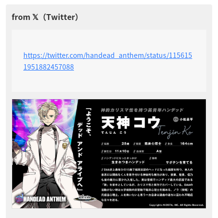
https://twitter.com/handead_anthem/status/115615
1951882457088