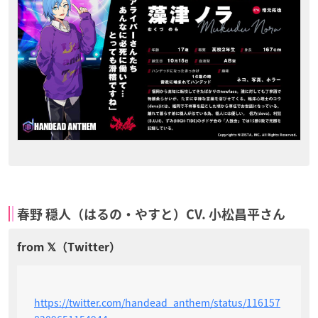
春野 穏人（はるの・やすと）CV. 小松昌平さん
https://twitter.com/handead_anthem/status/116157