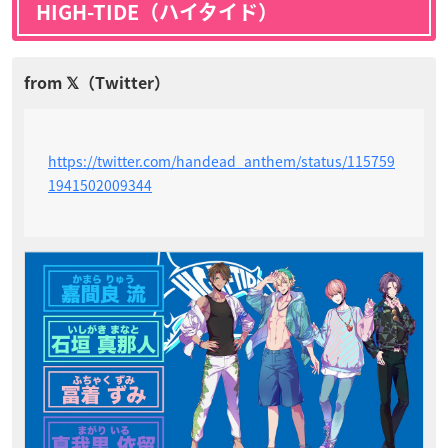
HIGH-TIDE（ハイタイド）
https://twitter.com/handead_anthem/status/115759
1941502009344