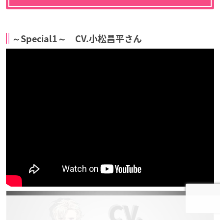
～Special1～ CV.小松昌平さん