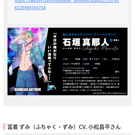
https://twitter.com/handead_anthem/status/115795
4329489354754
冨着 ずみ（ふちゃく・ずみ）CV. 小松昌平さん