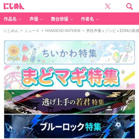
に
じ
め
ん
作品名
声優
舞台俳優
作者名
にじめん
>
ニュース
>
HANDEAD ANTHEM
> 男性声優ｘゾンビｘEDMの新