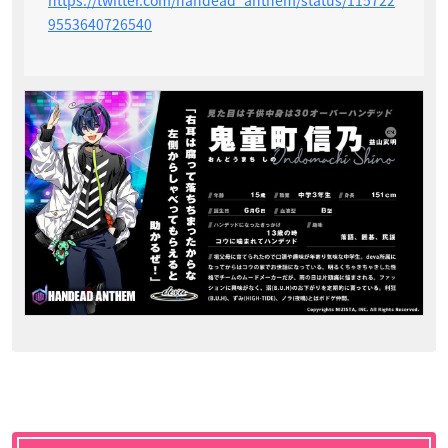
https://twitter.com/handead_anthem/status/115722
9553640726540