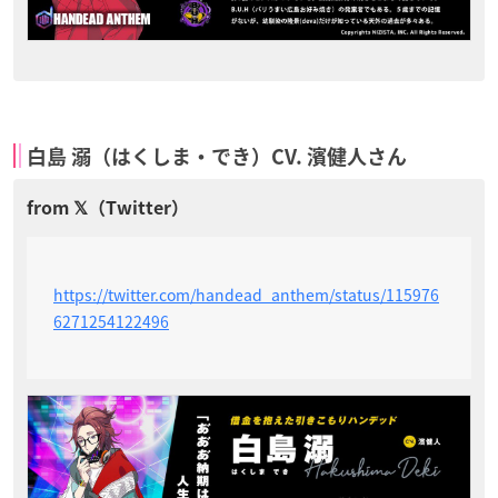
白島 溺（はくしま・でき）CV. 濱健人さん
https://twitter.com/handead_anthem/status/115976
6271254122496