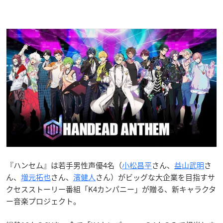
『ハンセム』は若手男性声優4名（
小松昌平
さん、
益山武明
さ
ん、
増元拓也
さん、
濱健人
さん）がビッグな大企業を目指すサ
クセスストーリー番組「K4カンパニー」が贈る、新キャラクタ
ー音楽プロジェクト。