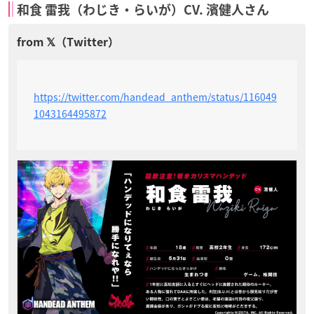
和食 雷我（わじき・らいが）CV. 濱健人さん
https://twitter.com/handead_anthem/status/116049
1043164495872