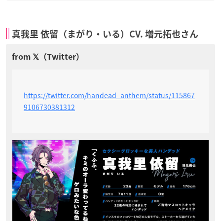
真我里 依留（まがり・いる）CV. 増元拓也さん
https://twitter.com/handead_anthem/status/115867
9106730381312