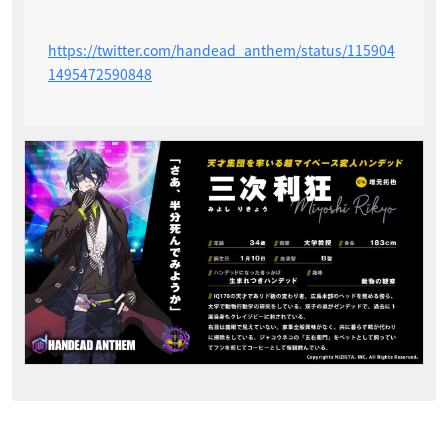
https://twitter.com/handead_anthem/status/115904
1495472590848