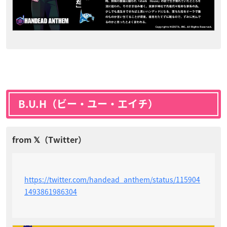
B.U.H（ビー・ユー・エイチ）
https://twitter.com/handead_anthem/status/115904
1493861986304