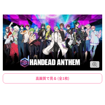
高画質で見る (全1枚)