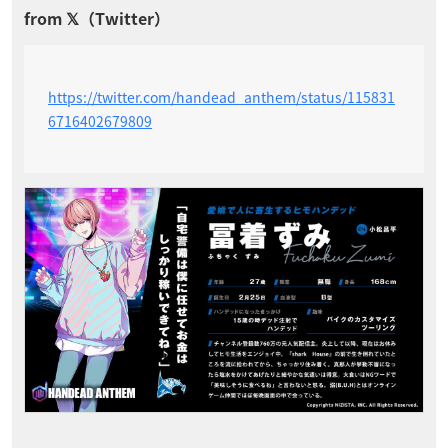
https://twitter.com/handead_anthem/status/115831
6716402679809