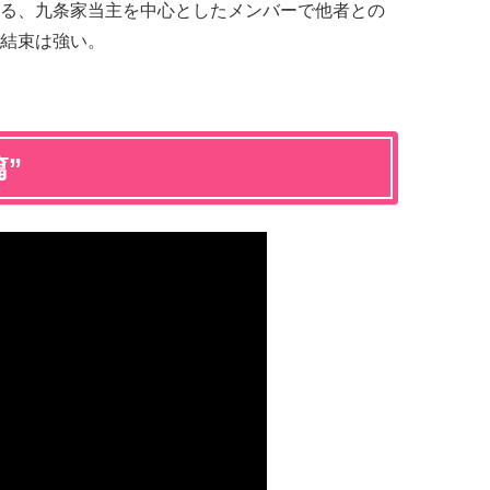
る、九条家当主を中心としたメンバーで他者との
結束は強い。
”