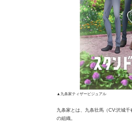
▲九条家ティザービジュアル
九条家とは、九条壮馬（CV:沢城
の組織。