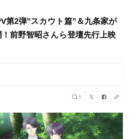
V第2弾”スカウト篇”＆九条家が
開！前野智昭さんら登壇先行上映
1