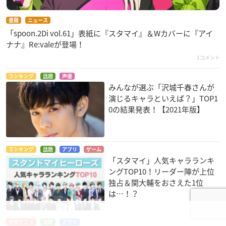
書籍
ニュース
「spoon.2Di vol.61」表紙に『スタマイ』＆Wカバーに『アイ
ナナ』Re:valeが登場！
1コメント
ランキング
話題
声優
みんなが選ぶ「沢城千春さんが
演じるキャラといえば？」TOP1
0の結果発表！【2021年版】
ランキング
話題
アプリ
ゲーム
「スタマイ」人気キャラランキ
ングTOP10！リーダー陣が上位
独占＆関大輔をおさえた1位
は…！？
劇場アニメ
話題
アプリ