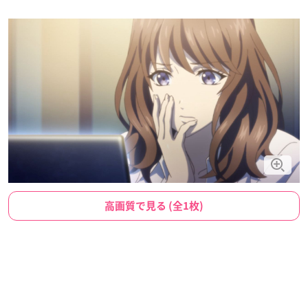
高画質で見る (全1枚)