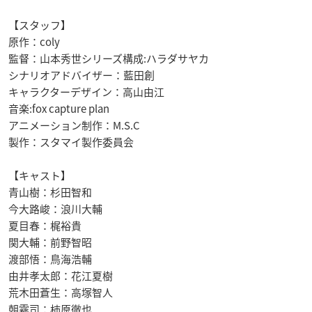
【スタッフ】
原作：coly
監督：山本秀世シリーズ構成:ハラダサヤカ
シナリオアドバイザー：藍田創
キャラクターデザイン：高山由江
音楽:fox capture plan
アニメーション制作：M.S.C
製作：スタマイ製作委員会
【キャスト】
青山樹：杉田智和
今大路峻：浪川大輔
夏目春：梶裕貴
関大輔：前野智昭
渡部悟：鳥海浩輔
由井孝太郎：花江夏樹
荒木田蒼生：高塚智人
朝霧司：柿原徹也