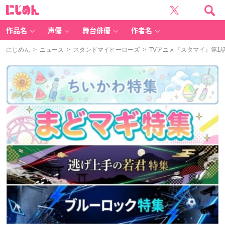
に
じ
め
ん
作品名
声優
舞台俳優
作者名
にじめん
>
ニュース
>
スタンドマイヒーローズ
> TVアニメ『スタマイ』第