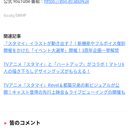
公式 YouTube 番組：
https://goo.gl/abDN2e
©coly/SMHP
関連記事
『スタマイ』イラストが動き出す？！新機能やフルボイス復刻
開催をかけた「イベント大選挙」開催！3周年企画一挙解禁
TVアニメ『スタマイ』と「ハートアップ」がコラボ！マトリ6
人の描き下ろしデザイングッズがもらえる！
TVアニメ『スタマイ』Revel＆都築兄弟の新ビジュアルが公
開！キャスト登壇の先行上映会＆ライブビューイングの開催も
皆のコメント