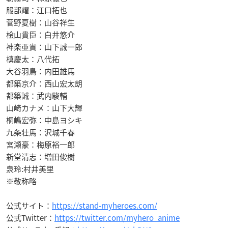
服部耀：江口拓也
菅野夏樹：山谷祥生
桧山貴臣：白井悠介
神楽亜貴：山下誠一郎
槙慶太：八代拓
大谷羽鳥：内田雄馬
都築京介：西山宏太朗
都築誠：武内駿輔
山崎カナメ：山下大輝
桐嶋宏弥：中島ヨシキ
九条壮馬：沢城千春
宮瀬豪：梅原裕一郎
新堂清志：増田俊樹
泉玲:村井美里
※敬称略
公式サイト：
https://stand-myheroes.com/
公式Twitter：
https://twitter.com/myhero_anime