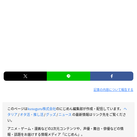
記事の内容について報告する
このページは
kusuguru株式会社
のにじめん編集部が作成・配信しています。
ヘ
タリア
/
オタ活・推し活
/
グッズ
/
ニュース
の最新情報はリンク先をご覧くださ
い。
アニメ・ゲーム・漫画などの2次元コンテンツや、声優・舞台・俳優などの情
報・話題をお届けする情報メディア「にじめん」。