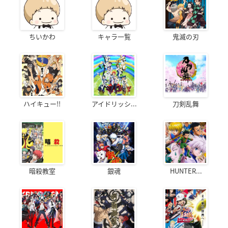
ちいかわ
キャラ一覧
鬼滅の刃
ハイキュー!!
アイドリッシ...
刀剣乱舞
暗殺教室
銀魂
HUNTER...