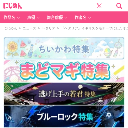
に
じ
め
ん
作品名
声優
舞台俳優
作者名
にじめん
>
ニュース
>
ヘタリア
> 『ヘタリア』イギリスをモチーフにしたオ