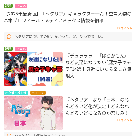
話題
アニメ
【2025年最新版】『ヘタリア』キャラクター一覧！登場人物の
基本プロフィール・メディアミックス情報を網羅
13コメント
ヘタリアについての紹介良かった。又、やって欲しい。
話題
アニメ
『デュラララ』『ばらかもん』
など友達になりたい“腐女子キャ
ラ”14選！身近にいたら楽しさ無
限大
オタ活・推し活
ニュース
『ヘタリア』より「日本」のね
んどろいど化が決定！どんなね
んどろいどになるのか楽しみ！
11コメント
やっとだー！何年待ったことか...！