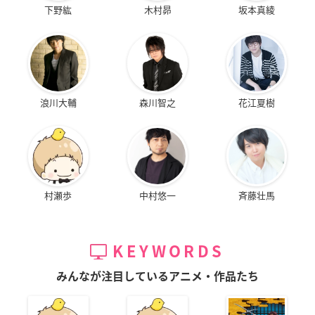
下野紘
木村昴
坂本真綾
浪川大輔
森川智之
花江夏樹
村瀬歩
中村悠一
斉藤壮馬
KEYWORDS
みんなが注目しているアニメ・作品たち