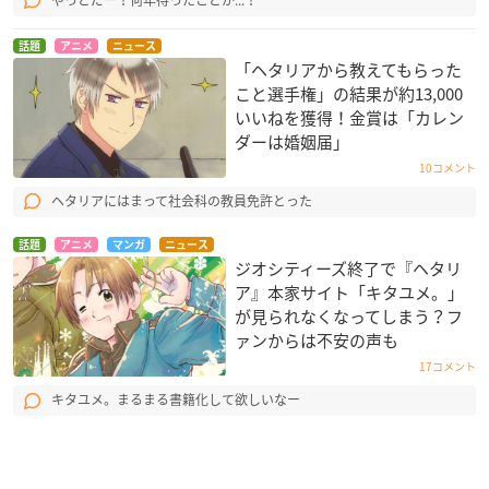
話題
アニメ
ニュース
「ヘタリアから教えてもらった
こと選手権」の結果が約13,000
いいねを獲得！金賞は「カレン
ダーは婚姻届」
10コメント
ヘタリアにはまって社会科の教員免許とった
話題
アニメ
マンガ
ニュース
ジオシティーズ終了で『ヘタリ
ア』本家サイト「キタユメ。」
が見られなくなってしまう？フ
ァンからは不安の声も
17コメント
キタユメ。まるまる書籍化して欲しいなー