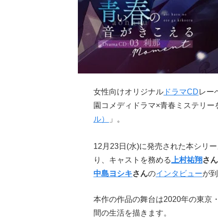
女性向けオリジナル
ドラマCD
レー
園コメディドラマ×青春ミステリー
ル）
」。
12月23日(水)に発売された本シリ
り、キャストを務める
上村祐翔
さん
中島ヨシキ
さん
の
インタビュー
が到
本作の作品の舞台は2020年の東京
間の生活を描きます。