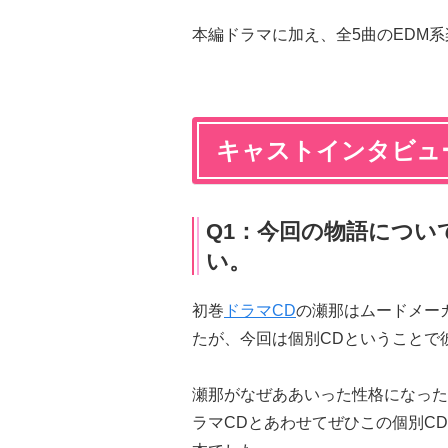
本編ドラマに加え、全5曲のEDM
キャストインタビュ
Q1：今回の物語につ
い。
初巻
ドラマCD
の瀬那はムードメー
たが、今回は個別CDということで
瀬那がなぜああいった性格になった
ラマCDとあわせてぜひこの個別C