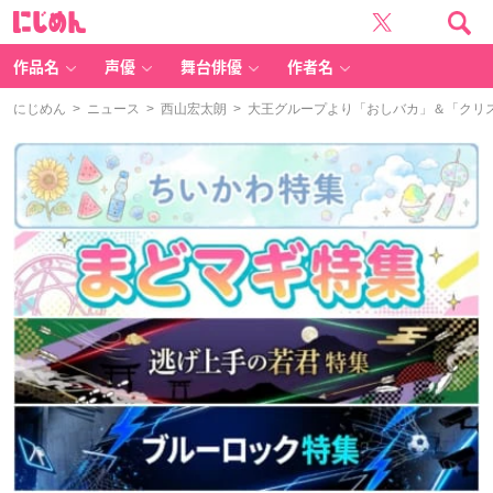
に
じ
め
ん
作品名
声優
舞台俳優
作者名
にじめん
>
ニュース
>
西山宏太朗
> 大王グループより「おしバカ」＆「クリ