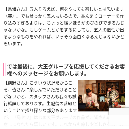
【鳥海さん】五人そろえば、何をやっても楽しいとは思います
（笑）。でもせっかく五人もいるので、あんまりコーナーを作
り込みすぎるよりは、ちょっと緩いほうがのびのびできるんじ
ゃないかな。もしゲームとかをするにしても、五人の個性が出
るようなものをやれれば、いっそう面白くなるんじゃないかと
思います。
では最後に、大王グループを応援してくださるお客
様へのメッセージをお願いします。
【前野さん】こういう状況だからこ
そ、皆さんに楽しんでいただけること
がないかと、スタッフさんも我々も試
行錯誤しております。生配信の番組と
いうことで探り探りな部分もあります
が、『鳥セツ』はじめ大王グループの作品が、皆さんの日常の
癒しになれたら嬉しいです。これからも癒しや楽しさをお届け