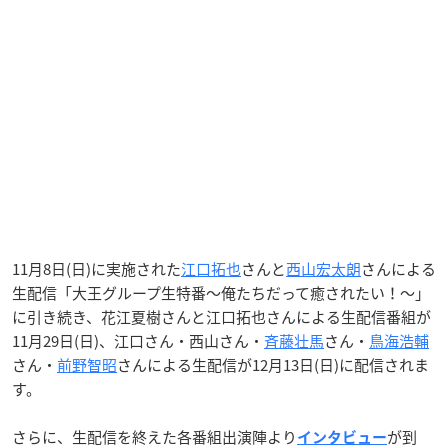
11月8日(日)に実施された
江口拓也
さんと
西山宏太朗
さんによる
生配信「大王グループ生特番〜俺たちだって癒されたい！〜」
に引き続き、花江夏樹さんと江口拓也さんによる生配信番組が
11月29日(日)、江口さん・西山さん・
斉藤壮馬
さん・
鳥海浩輔
さん・
前野智昭
さんによる生配信が12月13日(日)に配信されま
す。
さらに、生配信を終えた各番組出演陣より
が到
インタビュー