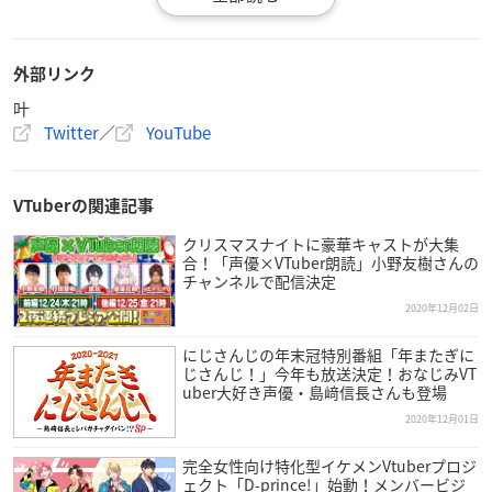
【内容】
クッション、タペストリー、丸型缶バッジ、アクリルスタンド
外部リンク
（計4アイテム）
叶
※尚、獲得いただいた景品は製造の都合上発送が2021年3月以
Twitter
／
YouTube
降となる見込みです。
VTuberの関連記事
アプリ概要
クリスマスナイトに豪華キャストが大集
合！「声優×VTuber朗読」小野友樹さんの
チャンネルで配信決定
2020年12月02日
モーリーオンライン
【概要】
にじさんじの年末冠特別番組「年またぎに
スマートフォンやパソコンからインターネットを使ってモーリ
じさんじ！」今年も放送決定！おなじみVT
uber大好き声優・島﨑信長さんも登場
ーファンタジーのクレーンゲームが24時間いつでもどこからで
2020年12月01日
も楽しめるサービスです。モーリーファンタジー・PALOでしか
手に入らないオリジナル景品も多数ラインナップしています。
完全女性向け特化型イケメンVtuberプロジ
獲得した景品は送料無料でお客さまへ直接お届けいたします。
ェクト「D-prince!」始動！メンバービジ