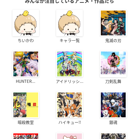
みんなが注目しているアニメ・作品たち
ちいかわ
キャラ一覧
鬼滅の刃
HUNTER...
アイドリッシ...
刀剣乱舞
暗殺教室
ハイキュー!!
銀魂