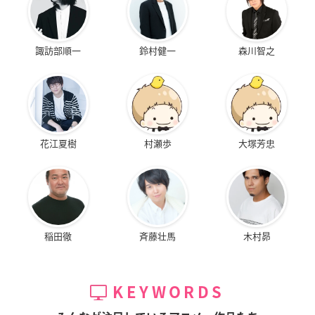
諏訪部順一
鈴村健一
森川智之
花江夏樹
村瀬歩
大塚芳忠
稲田徹
斉藤壮馬
木村昴
KEYWORDS