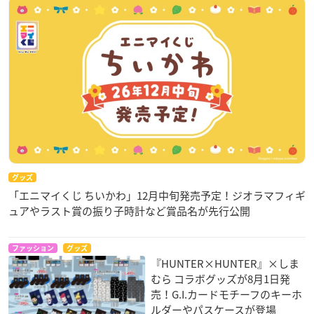
グッズ
「エニマイくじ ちいかわ」12月中旬発売予定！ジオラマフィギ
ュアやラスト賞の振り子時計など賞品名が先行公開
ファッション
グッズ
『HUNTER×HUNTER』×しま
むら コラボグッズが8月1日発
売！G.I.カードモチーフのキーホ
ルダーやパスケースが登場