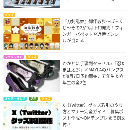
グッズ
『刀剣乱舞』御伴散歩～ぽちく
じ～その2が9月下旬発売！フィ
ンガーパペットや近侍ピンシー
ルが当たる
ファッション
グッズ
かかとに手裏剣タッセル♪『忍た
ま乱太郎』×MAYLAのパンプス
が8月7日予約開始、五年生＆六
年生の全2色
オタ活・推し活
話題
グッズ
X（Twitter）グッズ取引のやり
方とマナー完全ガイド 募集ポ
スト作成〜DMテンプレまで例文
付き