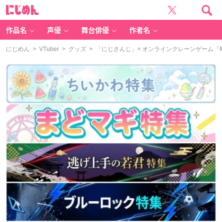
に
じ
め
ん
作品名
声優
舞台俳優
作者名
にじめん
>
VTuber
>
グッズ
> 「にじさんじ」× オンラインクレーンゲーム「MO