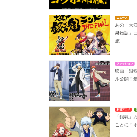
ニュース
あの「大
泉物語」
施
ファッション
映画「銀魂
ル公開！
劇場アニメ
「銀魂」
ことに！