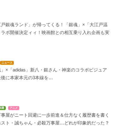
江戸銀魂ランド」が帰ってくる！「銀魂」×「大江戸温
コラボ開催決定ィィ！映画館との相互乗り入れ企画も実
ニュース
」×「adidas」新八・銀さん・神楽のコラボビジュア
最後に本家本元の3本線を…
話題
アニメ
万事屋がニート回避に一歩前進＆仕方なく履歴書を書く
ホスト・誠ちゃん・必殺万事屋…どれが印象的だった？