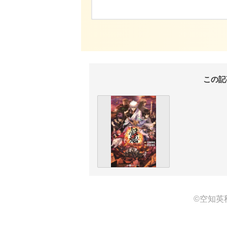
この記
©空知英