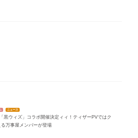
ム
ニュース
×「黒ウィズ」コラボ開催決定ィィ！ティザーPVではク
える万事屋メンバーが登場