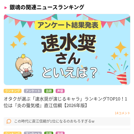
銀魂の関連ニュースランキング
ランキング
アンケート
話題
声優
オタクが選ぶ「速水奨が演じるキャラ」ランキングTOP10！1
位は『炎の蜃気楼』直江信綱【2026年版】
14コメント
この時代に直江信綱が1位になるのおもろすぎるw
ランキング
アンケート
話題
声優