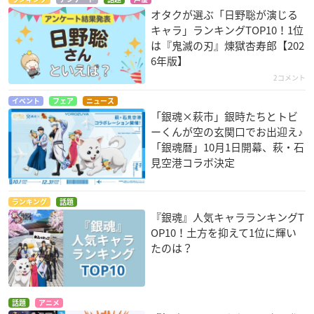
オタクが選ぶ「日野聡が演じる
キャラ」ランキングTOP10！1位
は『鬼滅の刃』煉󠄁獄杏寿郎【202
6年版】
2コメント
イベント
フェア
ニュース
「銀魂×萩市」銀時たちとトビ
ーくんが空の玄関口でお出迎え♪
「銀魂暦」10月1日開幕、萩・石
見空港コラボ決定
ランキング
話題
『銀魂』人気キャラランキングT
OP10！土方を抑えて1位に輝い
たのは？
話題
アニメ