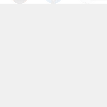
速水奨
宮野真守
木村昴
諏訪部順一
花江夏樹
中村悠一
村瀬歩
武内駿輔
森川智之
浪川大輔
坂本真綾
斉藤壮馬