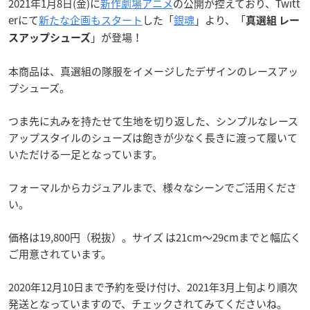
2021年1月8日(金)に
新作劇場アニメ
の公開が控えており、Twitt
erにて
新たな企画もスタート
した「
銀魂
」より、「
真選組 レー
」が登場！
スアップシューズ
本商品は、真選組の隊服をイメージしたデザインのレースアッ
プシューズ。
つま先に丸みを持たせて生地を切り返した、シンプルなレース
アップスタイルのシューズは飽きが少なく長きに渡って履いて
いただける一足となっています。
フォーマルからカジュアルまで、様々なシーンでご活用くださ
い。
価格は19,800円（税抜）。サイズ は21cm〜29cmまでと幅広く
ご用意されています。
2020年12月10日まで予約を受け付け、2021年3月上旬より順次
発送となっていますので、チェックされてみてくださいね。