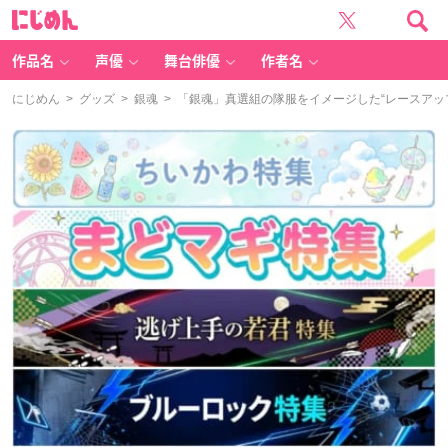
に
じ
め
ん
作品名
声優
舞台俳優
作者名
にじめん
>
グッズ
>
銀魂
> 「銀魂」真選組の隊服をイメージした“レースア