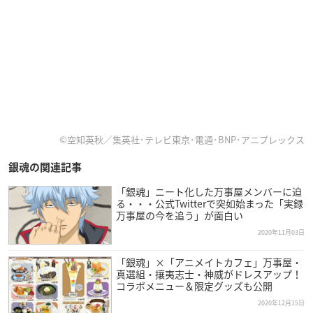
©空知英秋／集英社･テレビ東京･電通･BNP･アニプレックス
銀魂の関連記事
「銀魂」ニート化した万事屋メンバーに迫
る・・・公式Twitterで突如始まった「実録
万事屋の今を追う」が面白い
2020年11月03日
「銀魂」×「アニメイトカフェ」万事屋・
真選組・攘夷志士・神威がドレスアップ！
コラボメニュー＆限定グッズも公開
2020年12月15日