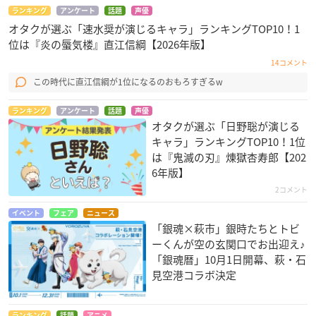
ランキング
アンケート
話題
声優
オタクが選ぶ「速水奨が演じるキャラ」ランキングTOP10！1
位は『炎の蜃気楼』直江信綱【2026年版】
14コメント
この時代に直江信綱が1位になるのおもろすぎるw
ランキング
アンケート
話題
声優
オタクが選ぶ「日野聡が演じる
キャラ」ランキングTOP10！1位
は『鬼滅の刃』煉󠄁獄杏寿郎【202
6年版】
2コメント
イベント
フェア
ニュース
「銀魂×萩市」銀時たちとトビ
ーくんが空の玄関口でお出迎え♪
「銀魂暦」10月1日開幕、萩・石
見空港コラボ決定
ランキング
話題
アニメ