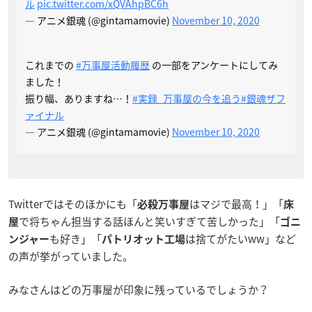
ル
pic.twitter.com/xQVAhpBC6h
— アニメ銀魂 (@gintamamovie)
November 10, 2020
これまでの
#万事屋活動履歴
の一部をアンケートにしてみ
ました！
振り幅、ありますね…！
#実録_万事屋の今を追う
#銀魂ザフ
ァイナル
— アニメ銀魂 (@gintamamovie)
November 10, 2020
Twitterではそのほかにも「
はマジで最高！」「
必殺万事屋
床
で将ちゃん担当する話ほんと笑いすぎて苦しかった」「
屋
ゴニ
も好き」「
は捨てがたいww」など
ンジャー
パトリオット工場
の声が挙がっていました。
みなさんはどの万事屋が印象に残っているでしょうか？