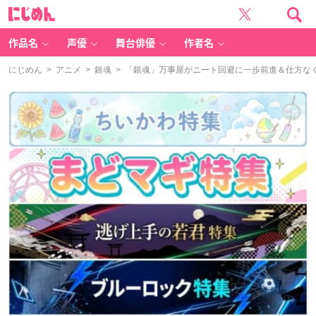
に
じ
め
ん
作品名
声優
舞台俳優
作者名
にじめん
>
アニメ
>
銀魂
> 「銀魂」万事屋がニート回避に一歩前進＆仕方な