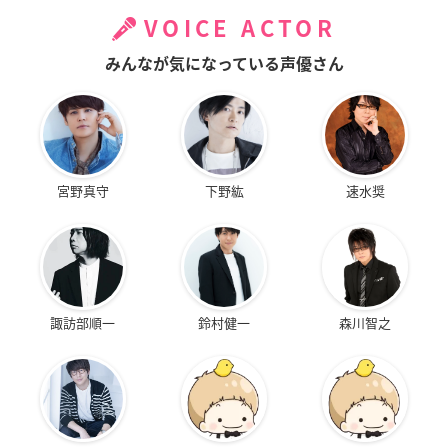
VOICE ACTOR
みんなが気になっている声優さん
宮野真守
下野紘
速水奨
諏訪部順一
鈴村健一
森川智之