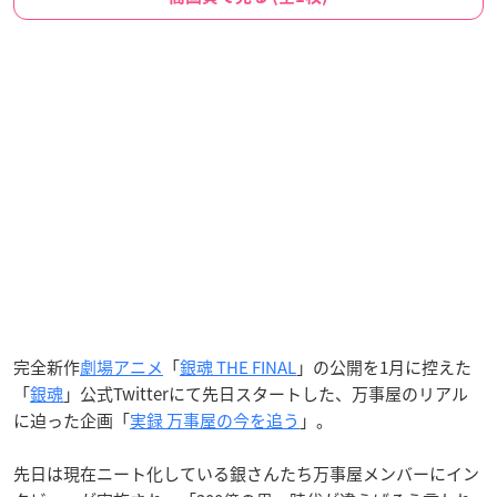
完全新作
劇場アニメ
「
銀魂 THE FINAL
」の公開を1月に控えた
「
銀魂
」公式Twitterにて先日スタートした、万事屋のリアル
に迫った企画「
実録 万事屋の今を追う
」。
先日は現在ニート化している銀さんたち万事屋メンバーにイン