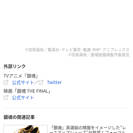
©空知英秋／集英社･テレビ東京･電通･BNP･アニプレックス
©空知英秋／劇場版銀魂製作委員会
外部リンク
TVアニメ「銀魂」
公式サイト
／
Twitter
映画「銀魂 THE FINAL」
公式サイト
銀魂の関連記事
「銀魂」真選組の隊服をイメージした“レ
ースアップシューズ”が登場！フォーマル