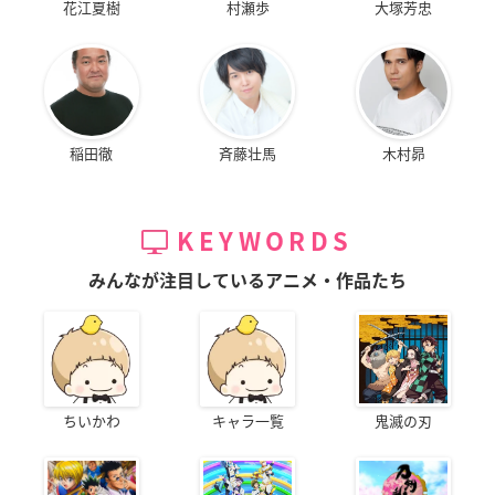
花江夏樹
村瀬歩
大塚芳忠
稲田徹
斉藤壮馬
木村昴
KEYWORDS
みんなが注目しているアニメ・作品たち
ちいかわ
キャラ一覧
鬼滅の刃