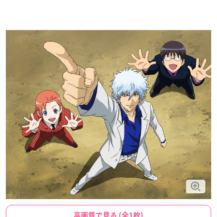
高画質で見る (全1枚)