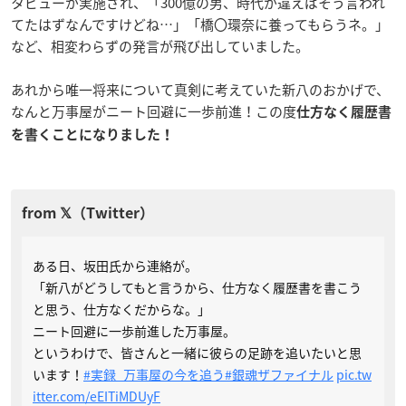
タビューが実施され、「300億の男、時代が違えばそう言われ
てたはずなんですけどね…」「橋〇環奈に養ってもらうネ。」
など、相変わらずの発言が飛び出していました。
あれから唯一将来について真剣に考えていた新八のおかげで、
なんと万事屋がニート回避に一歩前進！この度
仕方なく履歴書
を書くことになりました！
ある日、坂田氏から連絡が。
「新八がどうしてもと言うから、仕方なく履歴書を書こう
と思う、仕方なくだからな。」
ニート回避に一歩前進した万事屋。
というわけで、皆さんと一緒に彼らの足跡を追いたいと思
います！
#実録_万事屋の今を追う
#銀魂ザファイナル
pic.tw
itter.com/eEITiMDUyF