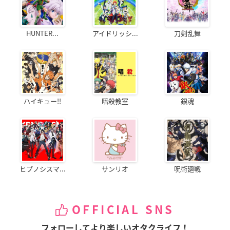
HUNTER...
アイドリッシ...
刀剣乱舞
ハイキュー!!
暗殺教室
銀魂
ヒプノシスマ...
サンリオ
呪術廻戦
OFFICIAL SNS
フォローしてより楽しいオタクライフ！