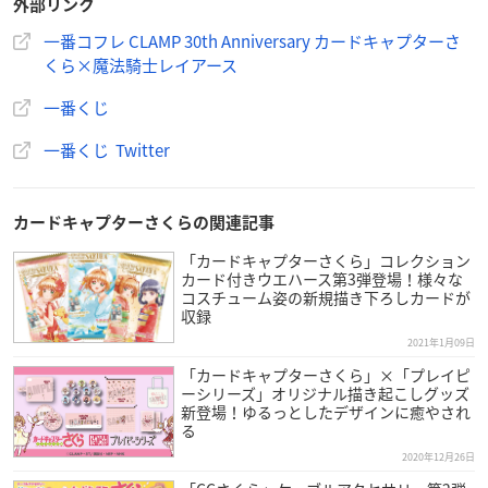
外部リンク
versary－
一番コフレ CLAMP 30th Anniversary カードキャプターさ
くら×魔法騎士レイアース
一番くじ
商品概要
一番くじ Twitter
一番コフレ CLAMP 30th Anniversary カードキャ
プターさくら×魔法騎士レイアース
カードキャプターさくらの関連記事
【発売日】
「カードキャプターさくら」コレクション
カード付きウエハース第3弾登場！様々な
2021年2月27日(土)より順次発売予定
コスチューム姿の新規描き下ろしカードが
収録
【価格】
2021年1月09日
1回980円(税込)
「カードキャプターさくら」×「プレイピ
ーシリーズ」オリジナル描き起こしグッズ
新登場！ゆるっとしたデザインに癒やされ
【取扱店】
る
ミニストップ、その他コンビニエンスストア、書店、ホビーシ
2020年12月26日
ョップ、ゲームセンターなど