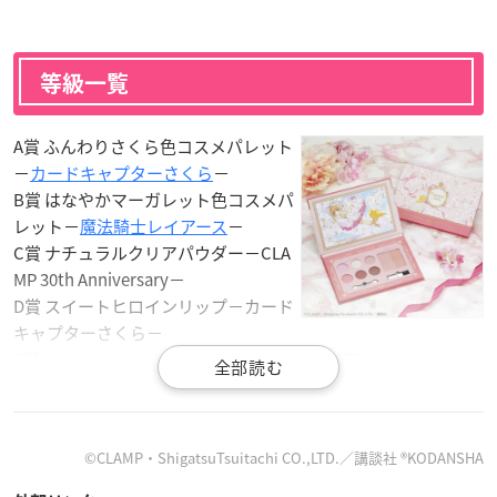
等級一覧
A賞 ふんわりさくら色コスメパレット
－
カードキャプターさくら
－
B賞 はなやかマーガレット色コスメパ
レット－
魔法騎士レイアース
－
C賞 ナチュラルクリアパウダー－CLA
MP 30th Anniversary－
D賞 スイートヒロインリップ－カード
キャプターさくら－
E賞 ハンサムヒロインリップ－魔法騎士レイアース－
F賞 フェミニンシャイニーカラーデュオ－カードキャプターさ
くら－
G賞 マニッシュシャイニーカラーデュオ－魔法騎士レイアース
©CLAMP・ShigatsuTsuitachi CO.,LTD.／講談社 ®KODANSHA
－
ラストワン賞 きらめく虹色コスメパレット－CLAMP 30th Anni