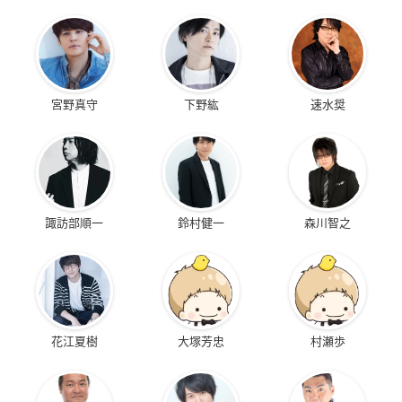
宮野真守
下野紘
速水奨
諏訪部順一
鈴村健一
森川智之
花江夏樹
大塚芳忠
村瀬歩