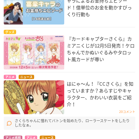
ャラによるお金持ちエピソー
ド！億単位のお金を動かすびっ
くり行動も
グッズ
『カードキャプターさくら』カ
ミアニくじが12月5日発売！ケロ
ちゃんでかぬいぐるみやタロッ
ト風カードが尊い
アニメ
ニュース
はにゃ〜ん！『CCさくら』を知
っていますか？あらすじやキャ
ラクター、かわいい衣装をご紹
介！
20コメント
さくらちゃんに憧れてバトンを始めたり、ローラースケートをしたり
したなぁ。
アニメ感想
アニメ
ニュース