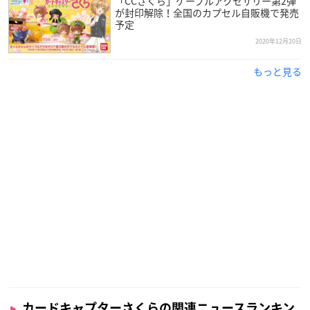
「CCさくら」ケーブルアクセサリー第2弾
が封印解除！全国のカプセル自販機で発売
※店舗の事情によりお取扱いが中止になる場合や発売時期が異
予定
なる場合がございます。なくなり次第終了となります。
2020年12月20日
※画像と実際の商品とは異なる場合がございます。
※掲載されている内容は予告なく変更する場合がございます。
もっと見る
＼🌼全ラインナップ公開🌼／
毎日のメイク時間が特別になること間違いなしのラインナ
ップ💄
「一番コフレ CLAMP 30th Anniversary カードキャプターさ
くら×魔法騎士レイアース」2月27日(土)より順次発売予定
詳細は⇒
https://t.co/ndMEgG62va
#CLAMP
#ccsakura
#魔
法騎士レイアース
pic.twitter.com/IGAIfC77cr
—
一番くじ
（BANDAI SPIRITS） (@ichibanKUJI)
January
28, 2021
カードキャプターさくらの関連ニュースランキン