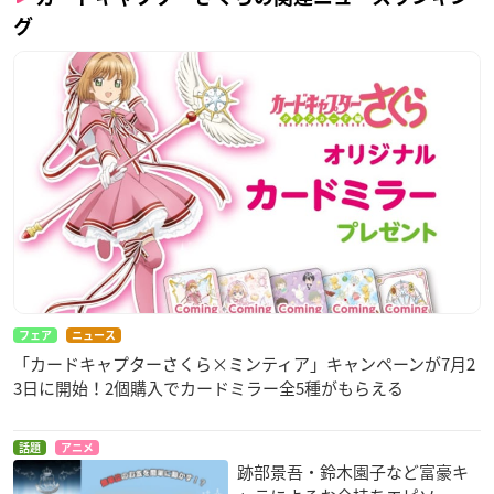
グ
フェア
ニュース
「カードキャプターさくら×ミンティア」キャンペーンが7月2
3日に開始！2個購入でカードミラー全5種がもらえる
話題
アニメ
跡部景吾・鈴木園子など富豪キ