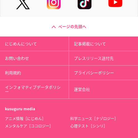
ページの先頭へ
にじめんについて
記事掲載について
お問い合わせ
プレスリリース送付先
利用規約
プライバシーポリシー
インフォマティブデータポリシ
運営会社
ー
kusuguru
media
アニメ情報［にじめん］
科学ニュース［ナゾロジー］
メンタルケア［ココロジー］
心理テスト［シンリ］