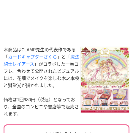
本商品はCLAMP先生の代表作である
「
カードキャプターさくら
」と「
魔法
騎士レイアース
」がコラボした一番コ
フレ。合わせて公開されたビジュアル
には、花畑でメイクを楽しむ木之本桜
と獅堂光が描かれました。
価格は1回980円（税込）となってお
り、全国のコンビニや書店等で販売さ
れます。