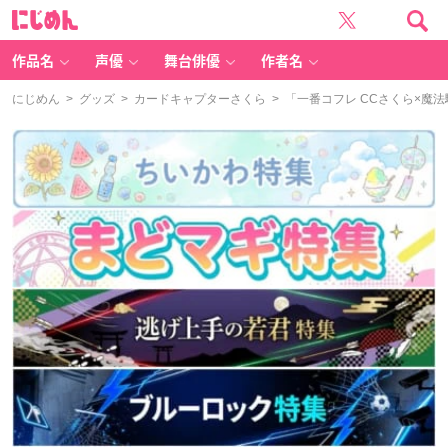
に
じ
め
ん
作品名
声優
舞台俳優
作者名
にじめん
>
グッズ
>
カードキャプターさくら
> 「一番コフレ CCさくら×