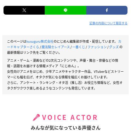
記事の内容について報告する
このページは
kusuguru株式会社
のにじめん編集部が作成・配信しています。
カ
ードキャプターさくら
/
魔法騎士レイアース
/
一番くじ
/
ファッション
/
グッズ
の
最新情報はリンク先をご覧ください。
アニメ・ゲーム・漫画などの2次元コンテンツや、声優・舞台・俳優などの情
報・話題をお届けする情報メディア「にじめん」。
女性向けアニメをはじめ、少年アニメやキャラクター作品、VTuberなどストリー
マーにも幅を広げ、オタクが気になる情報を幅広くお届けしています。
さらに、アンケート・ランキング・オタ活（推し活）お役立ち情報など、女性オ
タクがワクワク楽しめるようなコンテンツも発信しています。
VOICE ACTOR
みんなが気になっている声優さん