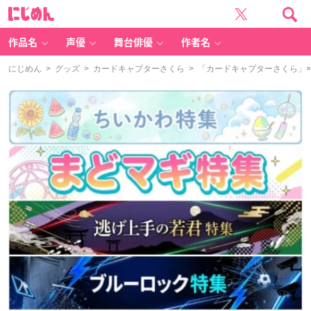
に
じ
め
ん
作品名
声優
舞台俳優
作者名
にじめん
>
グッズ
>
カードキャプターさくら
> 「カードキャプターさくら」