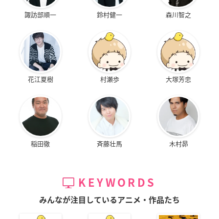
諏訪部順一
鈴村健一
森川智之
花江夏樹
村瀬歩
大塚芳忠
稲田徹
斉藤壮馬
木村昴
KEYWORDS
みんなが注目しているアニメ・作品たち