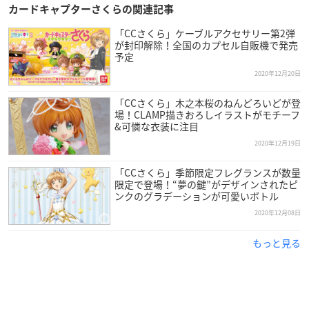
【購入特典】
カードキャプターさくらの関連記事
対象商品を2,200円（税込）以上購入すると、かるたッス限定
「CCさくら」ケーブルアクセサリー第2弾
ポストカードがプレゼントされます。
が封印解除！全国のカプセル自販機で発売
予定
2020年12月20日
▼購入はこちら
かるたッスオンライン
「CCさくら」木之本桜のねんどろいどが登
場！CLAMP描きおろしイラストがモチーフ
&可憐な衣装に注目
2020年12月19日
「CCさくら」季節限定フレグランスが数量
限定で登場！“夢の鍵”がデザインされたピ
ンクのグラデーションが可愛いボトル
2020年12月08日
もっと見る