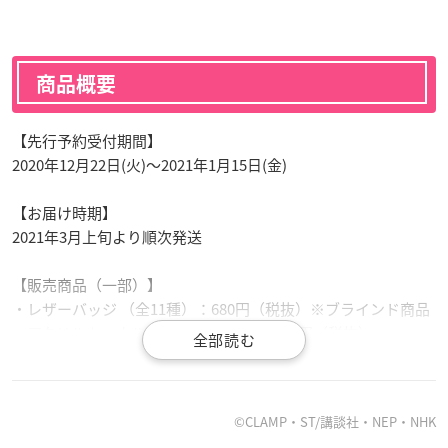
商品概要
【先行予約受付期間】
2020年12月22日(火)〜2021年1月15日(金)
【お届け時期】
2021年3月上旬より順次発送
【販売商品（一部）】
・レザーバッジ （全11種）：680円（税抜）※ブラインド商品
・アクリルキーホルダー（全5種）：各780円（税抜）
・グリッターハードケース（全2種）：各2,980円（税抜）※iP
hone各機種対応
・ポーチ（全1種）：1,580円（税抜）
©CLAMP・ST/講談社・NEP・NHK