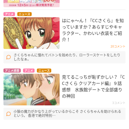
アニメ
ニュース
はにゃ〜ん！『CCさくら』を知
っていますか？あらすじやキャ
ラクター、かわいい衣装をご紹
介！
20コメント
さくらちゃんに憧れてバトンを始めたり、ローラースケートをしたり
したなぁ。
アニメ感想
アニメ
ニュース
見てるこっちが恥ずかしい？『C
Cさくら クリアカード編』９話
感想 水族館デートで全部盛り
の神回
3コメント
小狼の魔力がかなり上がっているからこそ さくらちゃんを助けられる
という。 香港で絶対特別…