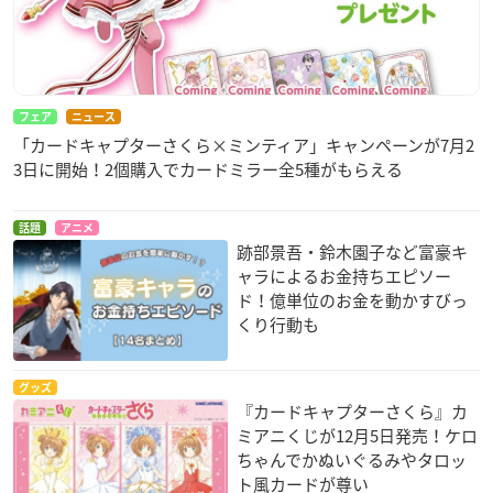
フェア
ニュース
「カードキャプターさくら×ミンティア」キャンペーンが7月2
3日に開始！2個購入でカードミラー全5種がもらえる
話題
アニメ
跡部景吾・鈴木園子など富豪キ
ャラによるお金持ちエピソー
ド！億単位のお金を動かすびっ
くり行動も
グッズ
『カードキャプターさくら』カ
ミアニくじが12月5日発売！ケロ
ちゃんでかぬいぐるみやタロッ
ト風カードが尊い