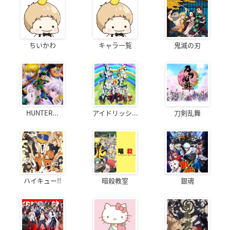
ちいかわ
キャラ一覧
鬼滅の刃
HUNTER...
アイドリッシ...
刀剣乱舞
ハイキュー!!
暗殺教室
銀魂