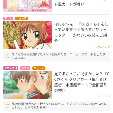
ト風カードが尊い
アニメ
ニュース
はにゃ〜ん！『CCさくら』を知
っていますか？あらすじやキャ
ラクター、かわいい衣装をご紹
介！
20コメント
さくらちゃんに憧れてバトンを始めたり、ローラースケートをしたり
したなぁ。
アニメ感想
アニメ
ニュース
見てるこっちが恥ずかしい？『C
Cさくら クリアカード編』９話
感想 水族館デートで全部盛り
の神回
3コメント
小狼の魔力がかなり上がっているからこそ さくらちゃんを助けられる
という。 香港で絶対特別…