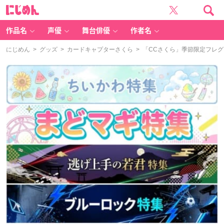
に
じ
め
ん
作品名
声優
舞台俳優
作者名
にじめん
>
グッズ
>
カードキャプターさくら
> 「CCさくら」季節限定フレ