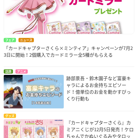
フェア
ニュース
「カードキャプターさくら×ミンティア」キャンペーンが7月2
3日に開始！2個購入でカードミラー全5種がもらえる
話題
アニメ
跡部景吾・鈴木園子など富豪キ
ャラによるお金持ちエピソー
ド！億単位のお金を動かすびっ
くり行動も
グッズ
『カードキャプターさくら』カ
ミアニくじが12月5日発売！ケロ
ちゃんでかぬいぐるみやタロッ