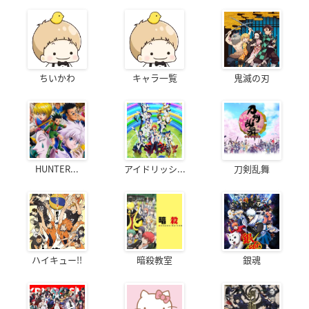
ちいかわ
キャラ一覧
鬼滅の刃
HUNTER...
アイドリッシ...
刀剣乱舞
ハイキュー!!
暗殺教室
銀魂