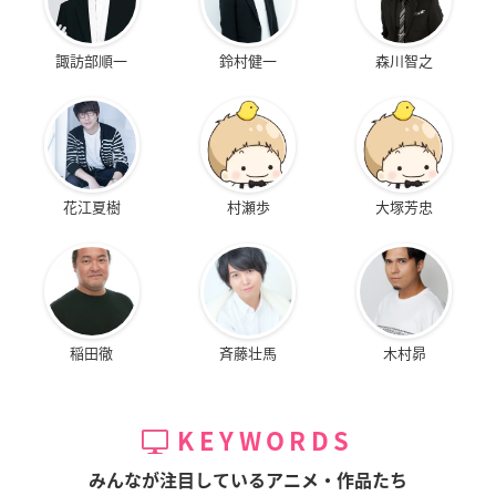
諏訪部順一
鈴村健一
森川智之
花江夏樹
村瀬歩
大塚芳忠
稲田徹
斉藤壮馬
木村昴
KEYWORDS
みんなが注目しているアニメ・作品たち