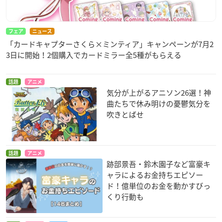
フェア
ニュース
「カードキャプターさくら×ミンティア」キャンペーンが7月2
3日に開始！2個購入でカードミラー全5種がもらえる
話題
アニメ
気分が上がるアニソン26選！神
曲たちで休み明けの憂鬱気分を
吹きとばせ
話題
アニメ
跡部景吾・鈴木園子など富豪キ
ャラによるお金持ちエピソー
ド！億単位のお金を動かすびっ
くり行動も