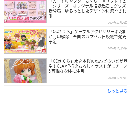
「カードキャプターさくら」×「プレイピ
・プラカード1枚（全25種）
ーシリーズ」オリジナル描き起こしグッズ
①さくらカード：8種
新登場！ゆるっとしたデザインに癒やされ
る
②ストーリーカード：13種
③SPカード：4種
2020年12月26日
・ウエハース（焼菓子）1枚
「CCさくら」ケーブルアクセサリー第2弾
が封印解除！全国のカプセル自販機で発売
予定
※食玩等はコンビニ流通と、当店を含むホビーショップ・量販
2020年12月20日
店流通でメーカー出荷日が異なります。商品によっては、コン
ビニ店頭に早く並ぶ事もありますのでご了承ください。
「CCさくら」木之本桜のねんどろいどが登
※種類数は、生産商品全体での総種類数となります。販売商品
場！CLAMP描きおろしイラストがモチーフ
&可憐な衣装に注目
にはランダムで封入されますので、商品によって全種揃えるた
2020年12月19日
めに必要な購入数は異なります。
もっと見る