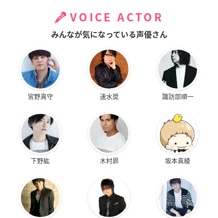
VOICE ACTOR
みんなが気になっている声優さん
宮野真守
速水奨
諏訪部順一
下野紘
木村昴
坂本真綾