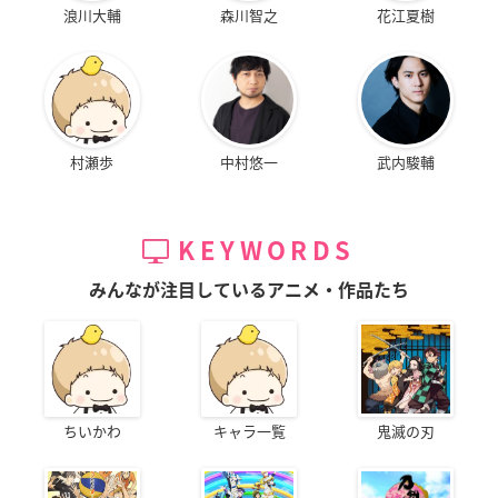
浪川大輔
森川智之
花江夏樹
村瀬歩
中村悠一
武内駿輔
KEYWORDS
みんなが注目しているアニメ・作品たち
ちいかわ
キャラ一覧
鬼滅の刃