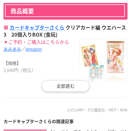
商品概要
カードキャプターさくら
クリアカード編 ウエハース
3 20個入りBOX (食玩)
▼ご予約・ご購入はこちらから
あみあみ
／
Amazon
【価格】
2,640円（税込）
【発売日】
2021年1月11日
【種類】
(c)CLAMP・ST/講談社・NEP・NHK
全25種よりランダムに封入。
カードキャプターさくらの関連記事
【仕様】