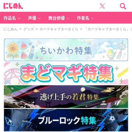
に
じ
め
ん
作品名
声優
舞台俳優
作者名
にじめん
>
グッズ
>
カードキャプターさくら
> 「カードキャプターさくら」