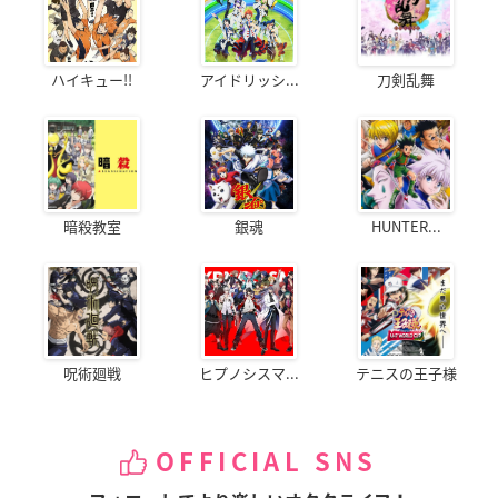
ハイキュー!!
アイドリッシ...
刀剣乱舞
暗殺教室
銀魂
HUNTER...
呪術廻戦
ヒプノシスマ...
テニスの王子様
OFFICIAL SNS