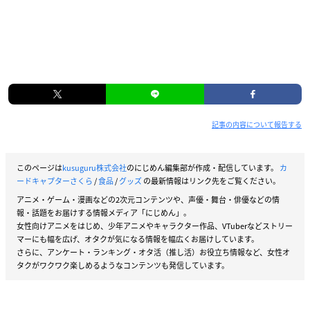
記事の内容について報告する
このページは
kusuguru株式会社
のにじめん編集部が作成・配信しています。
カ
ードキャプターさくら
/
食品
/
グッズ
の最新情報はリンク先をご覧ください。
アニメ・ゲーム・漫画などの2次元コンテンツや、声優・舞台・俳優などの情
報・話題をお届けする情報メディア「にじめん」。
女性向けアニメをはじめ、少年アニメやキャラクター作品、VTuberなどストリー
マーにも幅を広げ、オタクが気になる情報を幅広くお届けしています。
さらに、アンケート・ランキング・オタ活（推し活）お役立ち情報など、女性オ
タクがワクワク楽しめるようなコンテンツも発信しています。