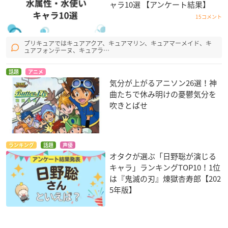
ャラ10選 【アンケート結果】
15コメント
プリキュアではキュアアクア、キュアマリン、キュアマーメイド、キ
ュアフォンテーヌ、キュアラ…
話題
アニメ
気分が上がるアニソン26選！神
曲たちで休み明けの憂鬱気分を
吹きとばせ
ランキング
話題
声優
オタクが選ぶ「日野聡が演じる
キャラ」ランキングTOP10！1位
は『鬼滅の刃』煉󠄁獄杏寿郎【202
5年版】