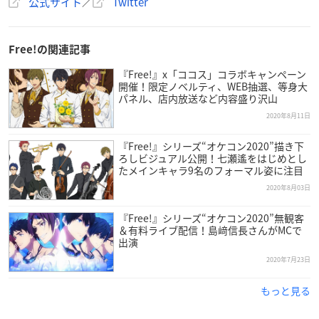
公式サイト
／
Twitter
Free!の関連記事
『Free!』x「ココス」コラボキャンペーン
開催！限定ノベルティ、WEB抽選、等身大
パネル、店内放送など内容盛り沢山
2020年8月11日
『Free!』シリーズ“オケコン2020”描き下
ろしビジュアル公開！七瀬遙をはじめとし
たメインキャラ9名のフォーマル姿に注目
2020年8月03日
『Free!』シリーズ“オケコン2020”無観客
＆有料ライブ配信！島﨑信長さんがMCで
出演
2020年7月23日
もっと見る