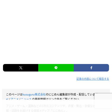
記事の内容について報告する
このページは
kusuguru株式会社
のにじめん編集部が作成・配信しています。
Fre
e!
/
アニメ
/
ニュース
の最新情報はリンク先をご覧ください。
アニメ・ゲーム・漫画などの2次元コンテンツや、声優・舞台・俳優などの情
報・話題をお届けする情報メディア「にじめん」。