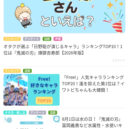
ランキング
アンケート
話題
声優
オタクが選ぶ「日野聡が演じるキャラ」ランキングTOP10！1
位は『鬼滅の刃』煉󠄁獄杏寿郎【2026年版】
2コメント
ランキング
話題
「Free!」人気キャラランキング
TOP20！遙を抑えた第1位は？イ
ワトビちゃんも大健闘！
オタ活・推し活
アンケート
話題
8月1日は水の日！『鬼滅の刃』
冨岡義勇など水属性・水使いキ