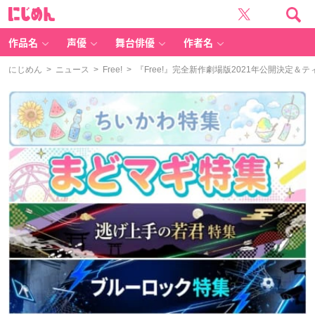
に
じ
め
ん
作品名
声優
舞台俳優
作者名
にじめん
>
ニュース
>
Free!
> 『Free!』完全新作劇場版2021年公開決