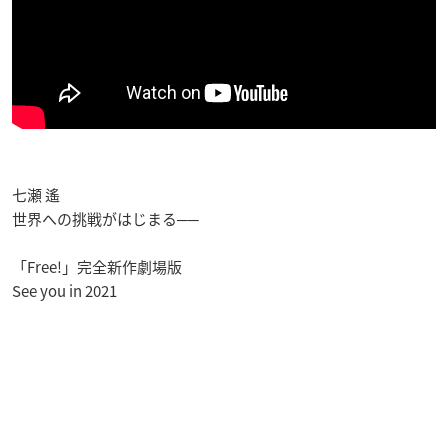
七瀬 遙
世界への挑戦がはじまる──
「Free!」完全新作劇場版
See you in 2021