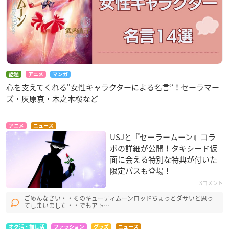
話題
アニメ
マンガ
心を支えてくれる“女性キャラクターによる名言”！セーラマー
ズ・灰原哀・木之本桜など
アニメ
ニュース
USJと『セーラームーン』コラ
ボの詳細が公開！タキシード仮
面に会える特別な特典が付いた
限定パスも登場！
3コメント
ごめんなさい・・そのキューティムーンロッドちょっとダサいと思っ
てしまいました・・でもアト…
オタ活・推し活
ファッション
グッズ
ニュース