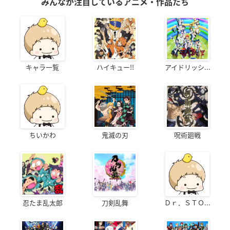
みんなが注目しているアニメ・作品たち
キャラ一覧
ハイキュー!!
アイドリッシ...
ちいかわ
鬼滅の刃
呪術廻戦
忍たま乱太郎
刀剣乱舞
Ｄｒ．ＳＴＯ...