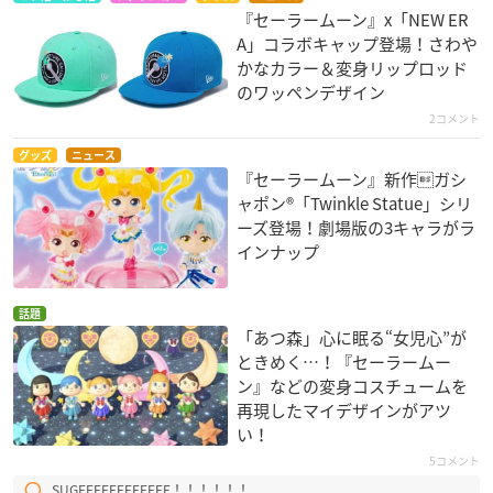
『セーラームーン』x「NEW ER
A」コラボキャップ登場！さわや
かなカラー＆変身リップロッド
のワッペンデザイン
2コメント
グッズ
ニュース
『セーラームーン』新作ガシ
ャポン®「Twinkle Statue」シリ
ーズ登場！劇場版の3キャラがラ
インナップ
話題
「あつ森」心に眠る“女児心”が
ときめく…！『セーラームー
ン』などの変身コスチュームを
再現したマイデザインがアツ
い！
5コメント
SUGEEEEEEEEEEEE！！！！！！