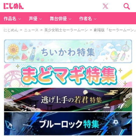
に
じ
め
ん
作品名
声優
舞台俳優
作者名
にじめん
>
ニュース
>
美少女戦士セーラームーン
> 劇場版『セーラームーン