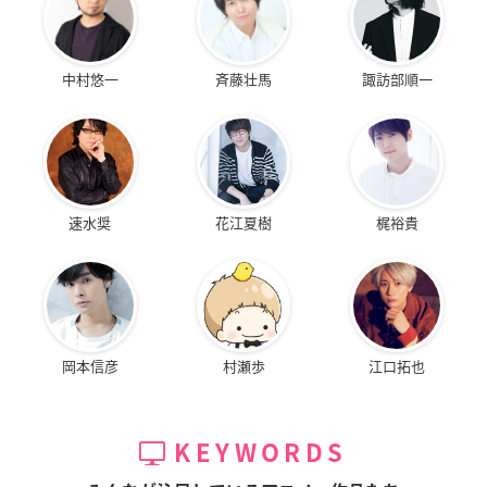
中村悠一
斉藤壮馬
諏訪部順一
速水奨
花江夏樹
梶裕貴
岡本信彦
村瀬歩
江口拓也
KEYWORDS