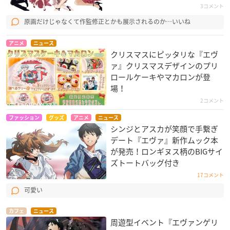
3コメント
原画だけじゃなくて作監修正とかも展示されるのか…いいね
アニメ
ニュース
クリスマスにピッタリな『エヴ
ァ』クリスマスデザインのプリ
ロールケーキやマカロンが登
場！
2コメント
ファッション
グッズ
アニメ
ニュース
シンジとアスカが笑顔で手繋ぎ
デート『エヴァ』新作ムック本
が発売！ロンギヌス柄のBIGサイ
ズトートバッグ付き
17コメント
可愛い
カフェ
ニュース
周遊型イベント『エヴァンゲリ