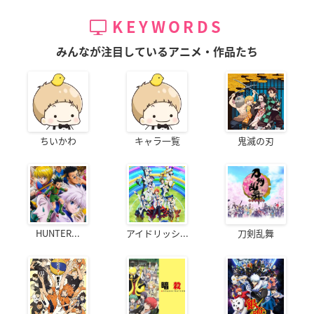
KEYWORDS
みんなが注目しているアニメ・作品たち
ちいかわ
キャラ一覧
鬼滅の刃
HUNTER...
アイドリッシ...
刀剣乱舞