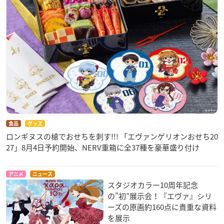
食品
グッズ
ロンギヌスの槍でおせちを刺す!!! 「エヴァンゲリオンおせち20
27」8月4日予約開始、NERV重箱に全37種を豪華盛り付け
アニメ
ニュース
スタジオカラー10周年記念
の”初”展示会！『エヴァ』シリ
ーズの原画約160点に貴重な資料
を展示