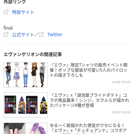
外部リンク
特設サイト
final
公式サイト
／
Twitter
エヴァンゲリオンの関連記事
『エヴァ』限定Tシャツの販売イベント開
催！ポップな服装が可愛い5人のパイロッ
トの描き下ろしも
2020年7月24日
『エヴァ』x「湖池屋プライドポテト」コ
ラボ商品襲来！シンジ、カヲルらが描かれ
たパッケージ4種が登場
2020年7月22日
ゆる〜く絵描かれた使徒がクセになる！
『エヴァ』x「チュチュアンナ」コラボア