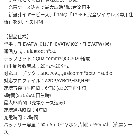
・充電ケース込みで最大63時間の音楽再生
・新設計イヤーピース、finalの「TYPE E 完全ワイヤレス専用仕
様」を5サイズ同梱
【製品仕様】
型番：FI-EVATW (01) / FI-EVATW (02) / FI-EVATW (06)
通信方式：Bluetooth®5.0
チップセット：Qualcomm®QCC3020搭載
再生周波数帯域：20Hz～20KHz
対応コーデック：SBC,AAC,Qualcomm®aptX™audio
対応プロファイル：A2DP,AVRCP,HSP,HFP
連続音楽再生時間：6時間(aptX™再生時)
9時間(SBC/AAC再生時)
最大63時間（充電ケース込み）
連続通話時間：4時間
充電時間：2時間
バッテリー容量：50mAh（イヤホン片側) / 950mAh（充電ケー
ス)