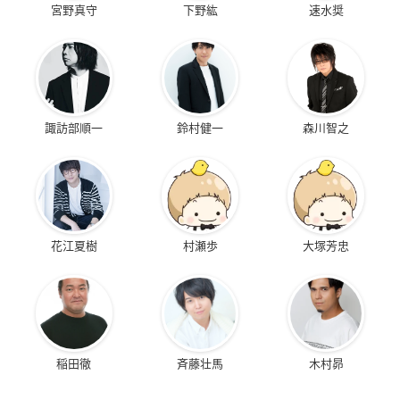
宮野真守
下野紘
速水奨
諏訪部順一
鈴村健一
森川智之
花江夏樹
村瀬歩
大塚芳忠
稲田徹
斉藤壮馬
木村昴