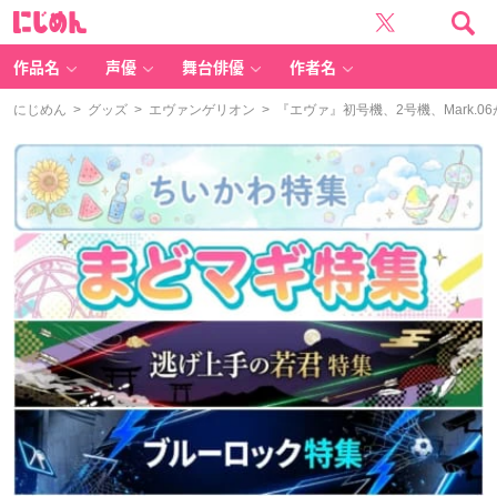
に
じ
め
ん
作品名
声優
舞台俳優
作者名
にじめん
>
グッズ
>
エヴァンゲリオン
> 『エヴァ』初号機、2号機、Mark