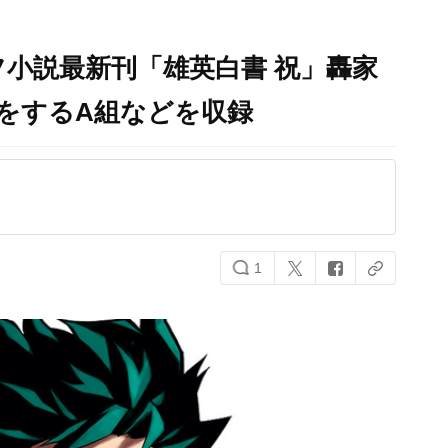
小説最新刊「雄英白書 祝」轟家
をするA組などを収録
1