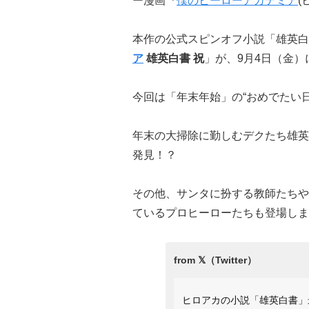
ー漫画『
僕のヒーローアカデミア
(
本作の公式スピンオフ小説「雄英白
ア
雄英白書 祝
」が、9月4日（金）
今回は「年末年始」の“おめでたい
年末の大掃除に勤しむデクたち雄英
発見！？
その他、サンタに扮する教師たちや
ているプロヒーローたちも登場しま
ヒロアカの小説「雄英白書」