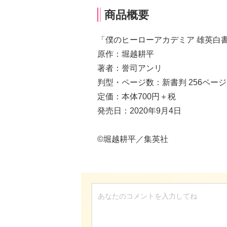
商品概要
「僕のヒーローアカデミア 雄英白書
原作：堀越耕平
著者：誉司アンリ
判型・ページ数：新書判 256ペー
定価：本体700円＋税
発売日：2020年9月4日
©︎堀越耕平／集英社