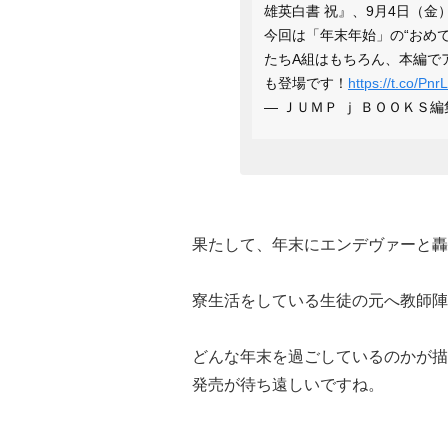
雄英白書 祝』、9月4日（金
今回は「年末年始」の“おめ
たちA組はもちろん、本編で
も登場です！
https://t.co/P
— ＪＵＭＰ ｊ ＢＯＯＫＳ編集部
果たして、年末にエンデヴァーと轟
寮生活をしている生徒の元へ教師陣
どんな年末を過ごしているのかが描
発売が待ち遠しいですね。