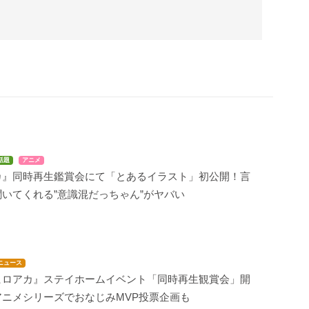
話題
アニメ
カ』同時再生鑑賞会にて「とあるイラスト」初公開！言
いてくれる”意識混だっちゃん”がヤバい
ニュース
ヒロアカ』ステイホームイベント「同時再生観賞会」開
アニメシリーズでおなじみMVP投票企画も