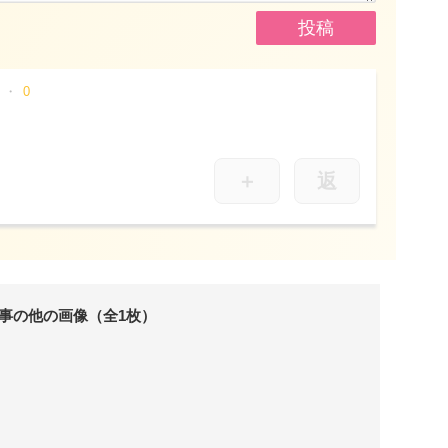
0
＋
返
事の他の画像（全1枚）