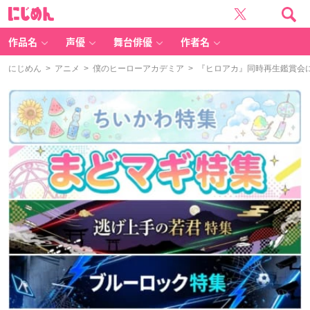
に
じ
め
ん
作品名
声優
舞台俳優
作者名
にじめん
>
アニメ
>
僕のヒーローアカデミア
> 『ヒロアカ』同時再生鑑賞会