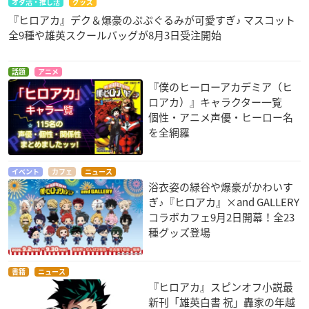
オタ活・推し活
グッズ
『ヒロアカ』デク＆爆豪のぷぷぐるみが可愛すぎ♪ マスコット
全9種や雄英スクールバッグが8月3日受注開始
話題
アニメ
『僕のヒーローアカデミア（ヒ
ロアカ）』キャラクター一覧
個性・アニメ声優・ヒーロー名
を全網羅
イベント
カフェ
ニュース
浴衣姿の緑谷や爆豪がかわいす
ぎ♪『ヒロアカ』×and GALLERY
コラボカフェ9月2日開幕！全23
種グッズ登場
書籍
ニュース
『ヒロアカ』スピンオフ小説最
新刊「雄英白書 祝」轟家の年越