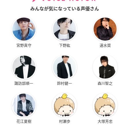
みんなが気になっている声優さん
宮野真守
下野紘
速水奨
諏訪部順一
鈴村健一
森川智之
花江夏樹
村瀬歩
大塚芳忠