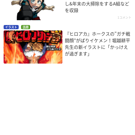
し&年末の大掃除をするA組など
を収録
1コメント
イラスト
話題
『ヒロアカ』ホークスの“ガチ戦
闘顔”がばりイケメン！堀越耕平
先生の新イラストに「かっけえ
が過ぎます」