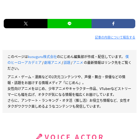
記事の内容について報告する
このページは
kusuguru株式会社
のにじめん編集部が作成・配信しています。
僕
のヒーローアカデミア
/
劇場アニメ
/
話題
/
アニメ
の最新情報はリンク先をご覧く
ださい。
アニメ・ゲーム・漫画などの2次元コンテンツや、声優・舞台・俳優などの情
報・話題をお届けする情報メディア「にじめん」。
女性向けアニメをはじめ、少年アニメやキャラクター作品、VTuberなどストリー
マーにも幅を広げ、オタクが気になる情報を幅広くお届けしています。
さらに、アンケート・ランキング・オタ活（推し活）お役立ち情報など、女性オ
タクがワクワク楽しめるようなコンテンツも発信しています。
VOICE ACTOR