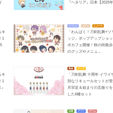
イ
『ヘタリア』日本【2025
イベント
カフェ
ニュース
るキ
「わんぱく！刀剣乱舞×ツ
！1
ッジ」ポップアップショッ
5
ボカフェ開催！秋の街散歩
のグッズやメニュ...
食品
グッズ
るキ
「刀剣乱舞 十周年 イワイ
！1
別なリキュールセットが登
ス』
月宗近＆始まりの五振りを
した6種セット
話題
アプリ
ゲーム