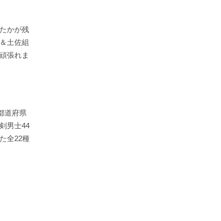
たかが残
＆土佐組
頑張れま
都道府県
剣男士44
た全22種