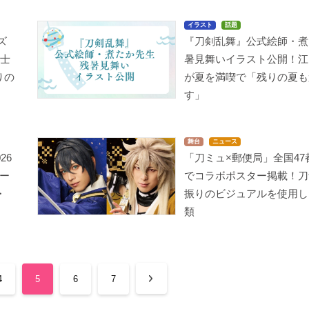
イラスト
話題
ズ
『刀剣乱舞』公式絵師・煮
男士
暑見舞いイラスト公開！江
りの
が夏を満喫で「残りの夏も
す」
舞台
ニュース
26
「刀ミュ×郵便局」全国47
ー
でコラボポスター掲載！刀
・
振りのビジュアルを使用し
類
4
5
6
7