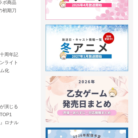
ラボ商品
の初期刀
十周年記
ンライト
ーム化
が演じる
OP1
ぬ』ロナル