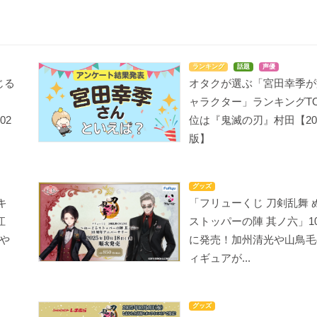
ランキング
話題
声優
じる
オタクが選ぶ「宮田幸季が
ャラクター」ランキングTO
02
位は『鬼滅の刃』村田【20
版】
グッズ
キ
「フリューくじ 刀剣乱舞 
江
ストッパーの陣 其ノ六」10
や
に発売！加州清光や山鳥毛
ィギュアが...
グッズ