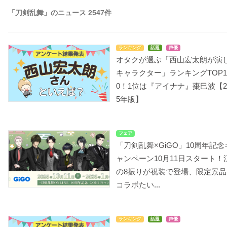
「刀剣乱舞」のニュース 2547件
ランキング
話題
声優
オタクが選ぶ「西山宏太朗が演
キャラクター」ランキングTOP1
0！1位は『アイナナ』棗巳波【2
5年版】
フェア
「刀剣乱舞×GiGO」10周年記念
ャンペーン10月11日スタート！
の8振りが祝装で登場、限定景品
コラボたい...
ランキング
話題
声優