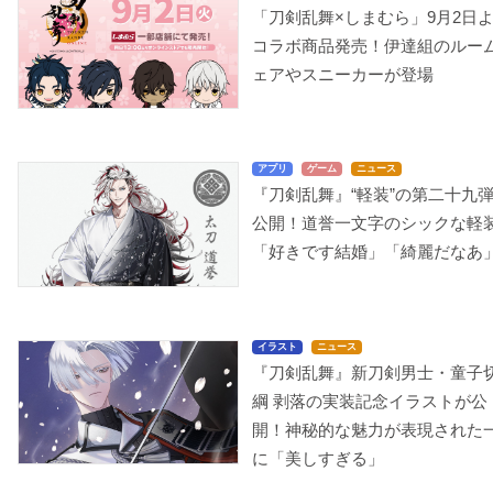
「刀剣乱舞×しまむら」9月2日
コラボ商品発売！伊達組のルー
ェアやスニーカーが登場
アプリ
ゲーム
ニュース
『刀剣乱舞』“軽装”の第二十九
公開！道誉一文字のシックな軽
「好きです結婚」「綺麗だなあ
イラスト
ニュース
『刀剣乱舞』新刀剣男士・童子
綱 剥落の実装記念イラストが公
開！神秘的な魅力が表現された
に「美しすぎる」