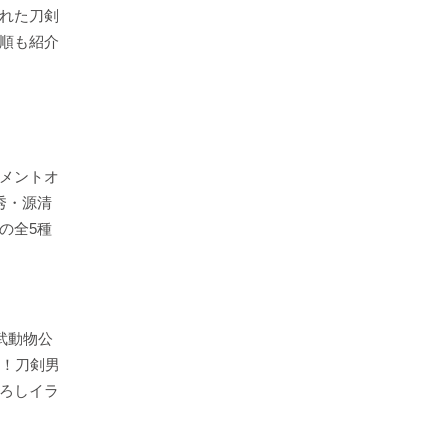
れた刀剣
順も紹介
メントオ
秀・源清
の全5種
武動物公
定！刀剣男
ろしイラ