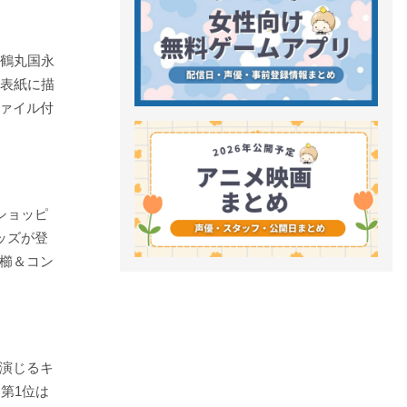
！鶴丸国永
号表紙に描
ァイル付
ショッピ
ッズが登
櫛＆コン
演じるキ
！第1位は