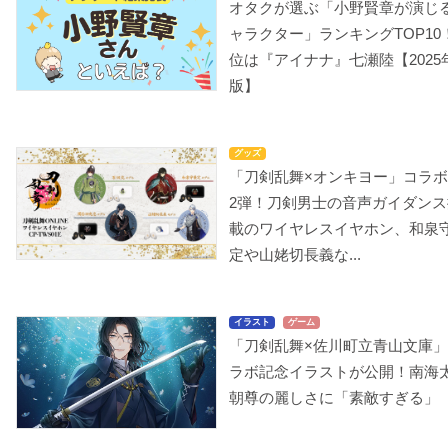
オタクが選ぶ「小野賢章が演じ
ャラクター」ランキングTOP10
位は『アイナナ』七瀬陸【2025
版】
グッズ
「刀剣乱舞×オンキヨー」コラ
2弾！刀剣男士の音声ガイダンス
載のワイヤレスイヤホン、和泉
定や山姥切長義な...
イラスト
ゲーム
「刀剣乱舞×佐川町立青山文庫
ラボ記念イラストが公開！南海
朝尊の麗しさに「素敵すぎる」