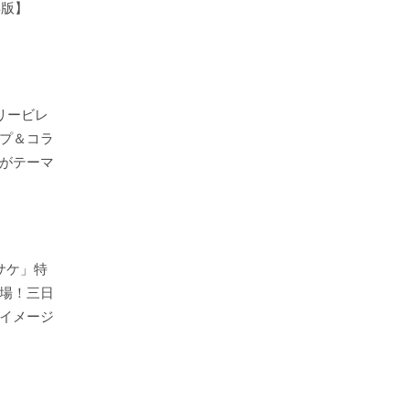
年版】
リービレ
プ＆コラ
がテーマ
サケ」特
場！三日
イメージ