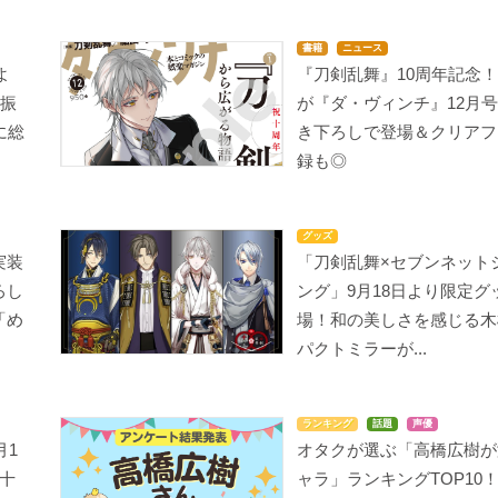
書籍
ニュース
よ
『刀剣乱舞』10周年記念
0振
が『ダ・ヴィンチ』12月
に総
き下ろしで登場＆クリアフ
録も◎
グッズ
実装
「刀剣乱舞×セブンネット
ろし
ング」9月18日より限定グ
「め
場！和の美しさを感じる木
パクトミラーが...
ランキング
話題
声優
月1
オタクが選ぶ「高橋広樹が
十
ャラ」ランキングTOP10