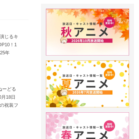
演じるキ
P10！1
25年
ぬーどる
月18日
の祝装フ