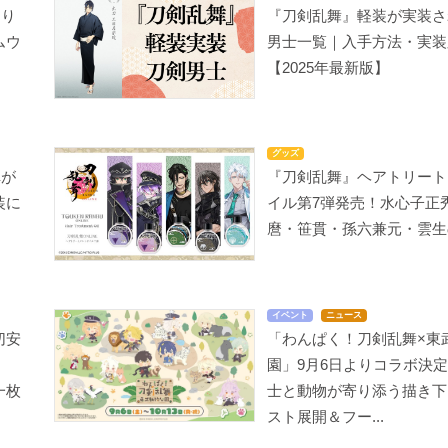
より
『刀剣乱舞』軽装が実装さ
ムウ
男士一覧｜入手方法・実装
【2025年最新版】
グッズ
弾が
『刀剣乱舞』ヘアトリート
装に
イル第7弾発売！水心子正
」
麿・笹貫・孫六兼元・雲生
イベント
ニュース
切安
「わんぱく！刀剣乱舞×東
園」9月6日よりコラボ決
一枚
士と動物が寄り添う描き下
スト展開＆フー...