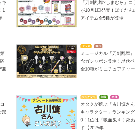
るキ
「刀剣乱舞×しまむら」コ
！1
が10月1日発売！ぽてだん
年
アイテム全5種が登場
グッズ
舞台
ボ第
ミュージカル『刀剣乱舞』
搭
念ガシャポン登場！歴代ペ
守兼
全10種がミニチュアチャ
ランキング
話題
声優
」コ
オタクが選ぶ「古川慎さん
太郎
キャラクター」ランキングT
0！1位は『吸血鬼すぐ死
ド【2025年...