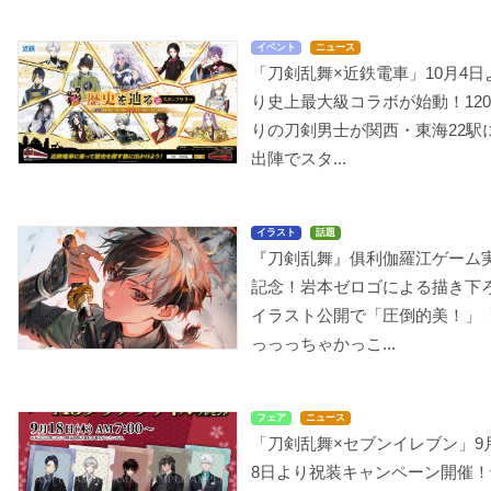
イベント
ニュース
「刀剣乱舞×近鉄電車」10月4日
り史上最大級コラボが始動！12
りの刀剣男士が関西・東海22駅
出陣でスタ...
イラスト
話題
『刀剣乱舞』俱利伽羅江ゲーム
記念！岩本ゼロゴによる描き下
イラスト公開で「圧倒的美！」
っっっちゃかっこ...
フェア
ニュース
「刀剣乱舞×セブンイレブン」9
8日より祝装キャンペーン開催！