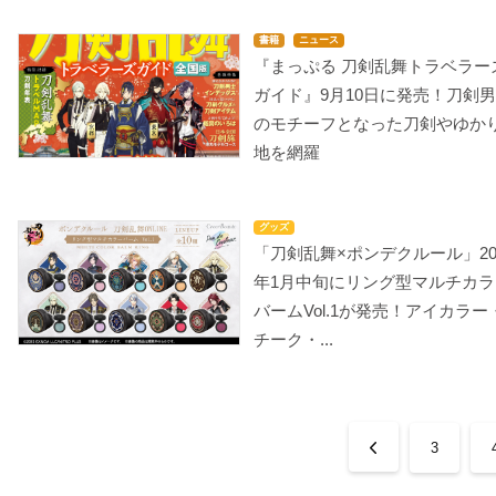
書籍
ニュース
『まっぷる 刀剣乱舞トラベラー
ガイド』9月10日に発売！刀剣
のモチーフとなった刀剣やゆか
地を網羅
グッズ
「刀剣乱舞×ポンデクルール」20
年1月中旬にリング型マルチカラ
バームVol.1が発売！アイカラー
チーク・...
3