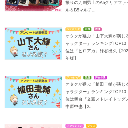
振りの刀剣男士のA5クリアファ
ル＆B5マルチ...
ランキング
話題
声優
オタクが選ぶ「山下大輝が演じ
ャラクター」ランキングTOP10
位は『ヒロアカ』緑谷出久【202
年版】
ランキング
話題
舞台俳優
オタクが選ぶ「植田圭輔が演じ
ャラクター」ランキングTOP10
位は舞台『文豪ストレイドッグ
中原中也【2...
ファッション
グッズ