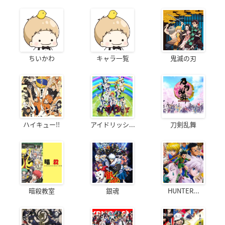
ちいかわ
キャラ一覧
鬼滅の刃
ハイキュー!!
アイドリッシ...
刀剣乱舞
暗殺教室
銀魂
HUNTER...