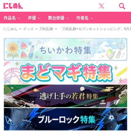
に
じ
め
ん
作品名
声優
舞台俳優
作者名
にじめん
>
グッズ
>
刀剣乱舞
> 「刀剣乱舞×セブンネットショッピング」9