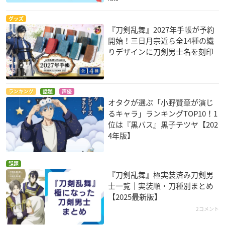
グッズ
『刀剣乱舞』2027年手帳が予約
開始！三日月宗近ら全14種の織
りデザインに刀剣男士名を刻印
ランキング
話題
声優
オタクが選ぶ「小野賢章が演じ
るキャラ」ランキングTOP10！1
位は『黒バス』黒子テツヤ【202
4年版】
話題
『刀剣乱舞』極実装済み刀剣男
士一覧｜実装順・刀種別まとめ
【2025最新版】
2コメント