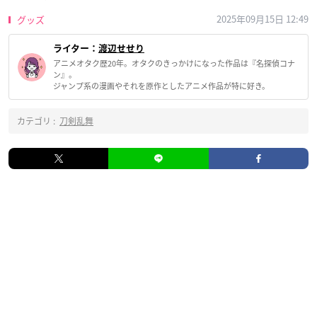
2025年09月15日 12:49
グッズ
ライター：
渡辺せせり
アニメオタク歴20年。オタクのきっかけになった作品は『名探偵コナ
ン』。
ジャンプ系の漫画やそれを原作としたアニメ作品が特に好き。
カテゴリ :
刀剣乱舞