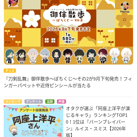
グッズ
『刀剣乱舞』御伴散歩～ぽちくじ～その2が9月下旬発売！フィ
ンガーパペットや近侍ピンシールが当たる
ランキング
アンケート
話題
声優
オタクが選ぶ「阿座上洋平が演
じるキャラ」ランキングTOP1
0！1位は『バーンブレイバー
ン』ルイス・スミス【2026年
版】