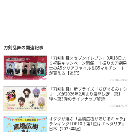
刀剣乱舞の関連記事
「刀剣乱舞×セブンイレブン」9月18日よ
り祝装キャンペーン開催！十振りの刀剣男
士のA5クリアファイル＆B5マルチシート
が貰える【追記】
2025年9月15日
『刀剣乱舞』新プライズ「ちびぐるみ」シ
リーズが2026年2月より展開決定！第1
弾〜第3弾のラインナップ解禁
2026年1月22日
オタクが選ぶ「高橋広樹が演じるキャラ」
ランキングTOP10！第1位は『ヘタリア』
日本【2025年版】