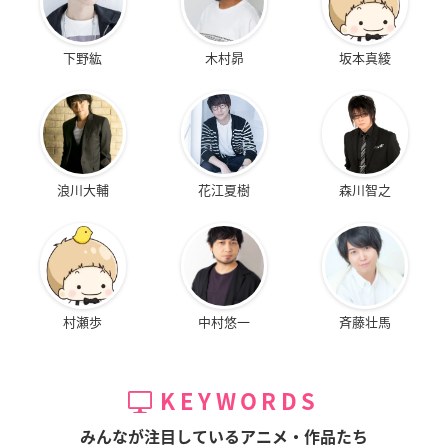
下野紘
木村昴
坂本真綾
浪川大輔
花江夏樹
森川智之
村瀬歩
中村悠一
斉藤壮馬
KEYWORDS
みんなが注目しているアニメ・作品たち