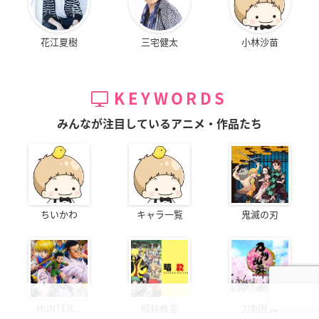
花江夏樹
三宅健太
小林沙苗
KEYWORDS
みんなが注目しているアニメ・作品たち
ちいかわ
キャラ一覧
鬼滅の刃
HUNTER...
暗殺教室
刀剣乱舞