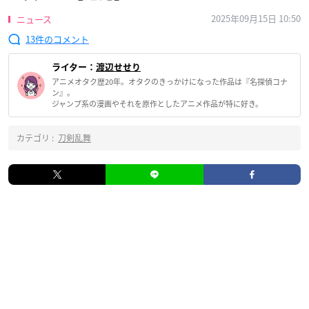
2025年09月15日 10:50
ニュース
13
ライター：
渡辺せせり
アニメオタク歴20年。オタクのきっかけになった作品は『名探偵コナ
ン』。
ジャンプ系の漫画やそれを原作としたアニメ作品が特に好き。
カテゴリ :
刀剣乱舞