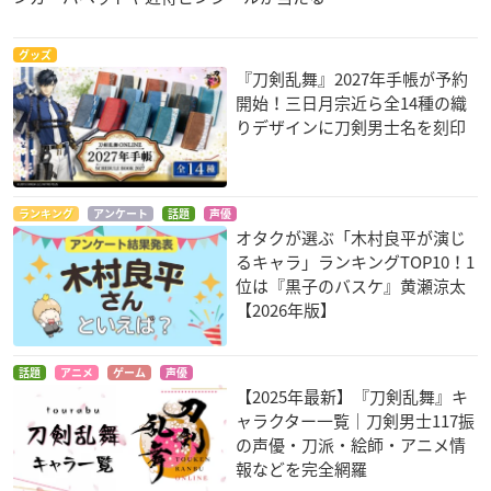
グッズ
『刀剣乱舞』2027年手帳が予約
開始！三日月宗近ら全14種の織
りデザインに刀剣男士名を刻印
ランキング
アンケート
話題
声優
オタクが選ぶ「木村良平が演じ
るキャラ」ランキングTOP10！1
位は『黒子のバスケ』黄瀬涼太
【2026年版】
話題
アニメ
ゲーム
声優
【2025年最新】『刀剣乱舞』キ
ャラクター一覧｜刀剣男士117振
の声優・刀派・絵師・アニメ情
報などを完全網羅