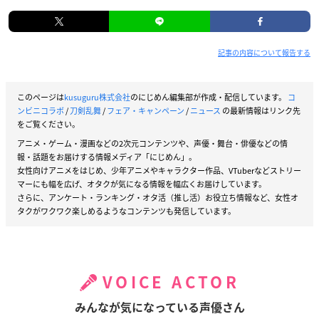
記事の内容について報告する
このページは
kusuguru株式会社
のにじめん編集部が作成・配信しています。
コ
ンビニコラボ
/
刀剣乱舞
/
フェア・キャンペーン
/
ニュース
の最新情報はリンク先
をご覧ください。
アニメ・ゲーム・漫画などの2次元コンテンツや、声優・舞台・俳優などの情
報・話題をお届けする情報メディア「にじめん」。
女性向けアニメをはじめ、少年アニメやキャラクター作品、VTuberなどストリー
マーにも幅を広げ、オタクが気になる情報を幅広くお届けしています。
さらに、アンケート・ランキング・オタ活（推し活）お役立ち情報など、女性オ
タクがワクワク楽しめるようなコンテンツも発信しています。
VOICE ACTOR
みんなが気になっている声優さん