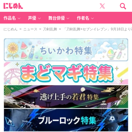
に
じ
め
ん
作品名
声優
舞台俳優
作者名
にじめん
>
ニュース
>
刀剣乱舞
> 「刀剣乱舞×セブンイレブン」9月18日よ