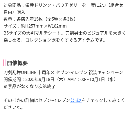
対象商品：栄養ドリンク・パウチゼリーを一度に2つ（組合せ
自由）購入
数量：各店先着15枚（全5種×各3枚）
サイズ：約H257mm×W182mm
B5サイズの大判マルチシート。刀剣男士のビジュアルを大きく
楽しめる、コレクション欲をくすぐるアイテムです。
開催概要
刀剣乱舞ONLINE 十周年× セブン-イレブン 祝装キャンペーン
開催期間：2025年9月18日（木）AM7：00～10月1日（水）
※景品がなくなり次第終了
そのほかの詳細はセブン-イレブン
公式X
をチェックしてみてく
ださいね。