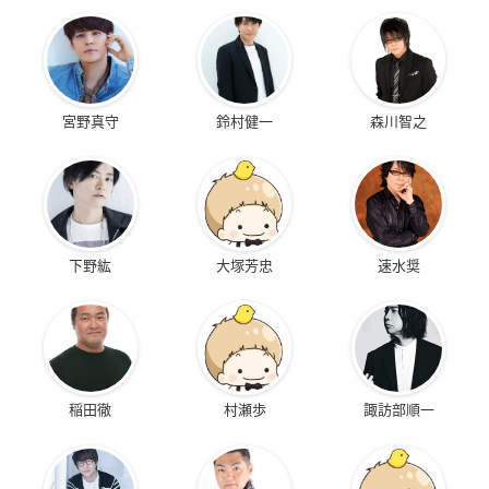
宮野真守
鈴村健一
森川智之
下野紘
大塚芳忠
速水奨
稲田徹
村瀬歩
諏訪部順一