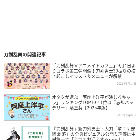
刀剣乱舞の関連記事
「刀剣乱舞×アニメイトカフェ」9月4日よ
りコラボ第三弾開催！刀剣男士39振りの描
き起こしイラスト＆メニューが解禁
2025年8月14日
オタクが選ぶ「阿座上洋平が演じるキャ
ラ」ランキングTOP10！1位は『忘却バッ
テリー』藤堂葵【2025年版】
2025年8月07日
『刀剣乱舞』新刀剣男士・太刀「童子切安
綱 剥落」の全身ビジュアル公開＆声優は中
村悠一で「全力でお迎えする……！」