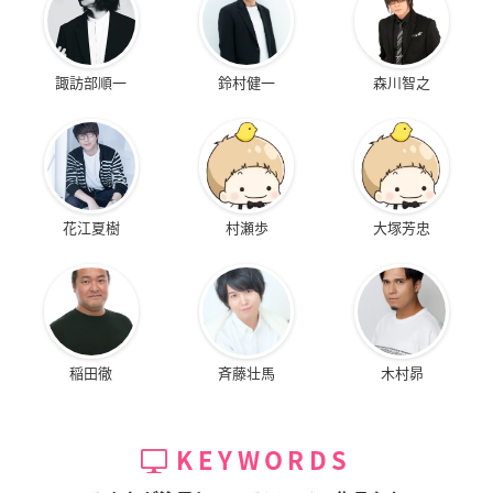
諏訪部順一
鈴村健一
森川智之
花江夏樹
村瀬歩
大塚芳忠
稲田徹
斉藤壮馬
木村昴
KEYWORDS