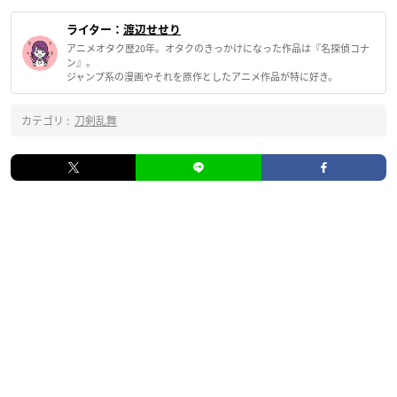
ライター：
渡辺せせり
アニメオタク歴20年。オタクのきっかけになった作品は『名探偵コナ
ン』。
ジャンプ系の漫画やそれを原作としたアニメ作品が特に好き。
カテゴリ :
刀剣乱舞