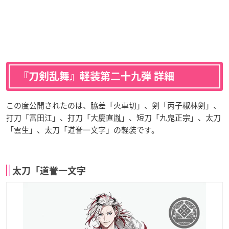
『刀剣乱舞』軽装第二十九弾 詳細
この度公開されたのは、脇差「火車切」、剣「丙子椒林剣」、
打刀「富田江」、打刀「大慶直胤」、短刀「九鬼正宗」、太刀
「雲生」、太刀「道誉一文字」の軽装です。
太刀「道誉一文字