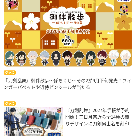
グッズ
『刀剣乱舞』御伴散歩～ぽちくじ～その2が9月下旬発売！フィ
ンガーパペットや近侍ピンシールが当たる
グッズ
『刀剣乱舞』2027年手帳が予約
開始！三日月宗近ら全14種の織
りデザインに刀剣男士名を刻印