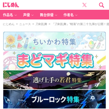
に
じ
め
ん
作品名
声優
舞台俳優
作者名
にじめん
>
ニュース
>
刀剣乱舞
> 『刀剣乱舞』“軽装”の第二十九弾が公開