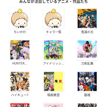
みんなが注目しているアニメ・作品たち
ちいかわ
キャラ一覧
鬼滅の刃
HUNTER...
アイドリッシ...
刀剣乱舞
ハイキュー!!
暗殺教室
銀魂