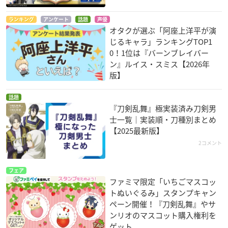
ランキング
アンケート
話題
声優
オタクが選ぶ「阿座上洋平が演
じるキャラ」ランキングTOP1
0！1位は『バーンブレイバー
ン』ルイス・スミス【2026年
版】
話題
『刀剣乱舞』極実装済み刀剣男
士一覧｜実装順・刀種別まとめ
【2025最新版】
2コメント
フェア
ファミマ限定「いちごマスコッ
トぬいぐるみ」スタンプキャン
ペーン開催！『刀剣乱舞』やサ
ンリオのマスコット購入権利を
ゲット