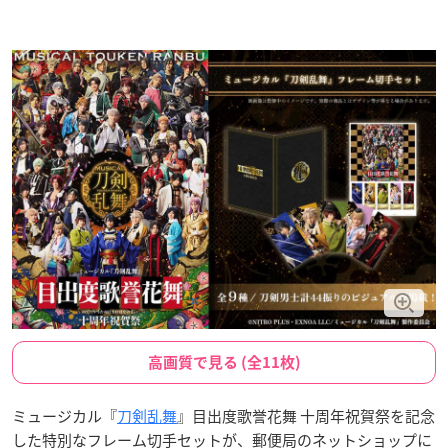
高画質で見る (全11枚)
ミュージカル『
刀剣乱舞
』目出度歌誉花舞 十周年祝賀祭を記念
した特別なフレーム切手セットが、郵便局のネットショップに