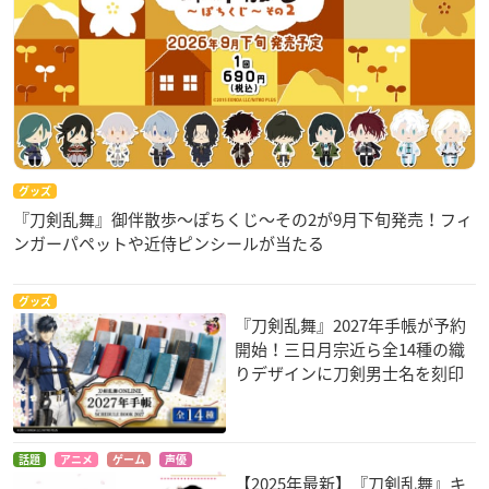
グッズ
『刀剣乱舞』御伴散歩～ぽちくじ～その2が9月下旬発売！フィ
ンガーパペットや近侍ピンシールが当たる
グッズ
『刀剣乱舞』2027年手帳が予約
開始！三日月宗近ら全14種の織
りデザインに刀剣男士名を刻印
話題
アニメ
ゲーム
声優
【2025年最新】『刀剣乱舞』キ