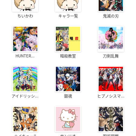
ちいかわ
キャラ一覧
鬼滅の刃
HUNTER...
暗殺教室
刀剣乱舞
アイドリッシ...
銀魂
ヒプノシスマ...
ハイキュー!!
サンリオ
呪術廻戦