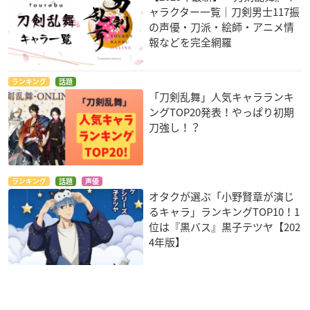
ャラクター一覧｜刀剣男士117振
の声優・刀派・絵師・アニメ情
報などを完全網羅
ランキング
話題
「刀剣乱舞」人気キャラランキ
ングTOP20発表！やっぱり初期
刀強し！？
ランキング
話題
声優
オタクが選ぶ「小野賢章が演じ
るキャラ」ランキングTOP10！1
位は『黒バス』黒子テツヤ【202
4年版】