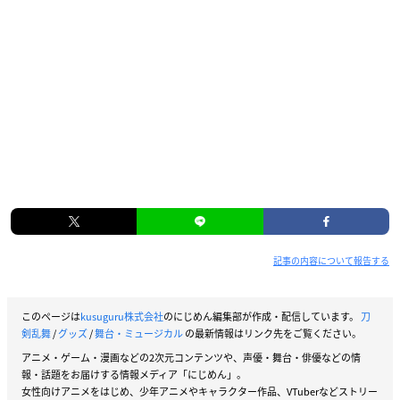
記事の内容について報告する
このページは
kusuguru株式会社
のにじめん編集部が作成・配信しています。
刀
剣乱舞
/
グッズ
/
舞台・ミュージカル
の最新情報はリンク先をご覧ください。
アニメ・ゲーム・漫画などの2次元コンテンツや、声優・舞台・俳優などの情
報・話題をお届けする情報メディア「にじめん」。
女性向けアニメをはじめ、少年アニメやキャラクター作品、VTuberなどストリー