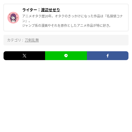
ライター：
渡辺せせり
アニメオタク歴20年。オタクのきっかけになった作品は『名探偵コナ
ン』。
ジャンプ系の漫画やそれを原作としたアニメ作品が特に好き。
カテゴリ :
刀剣乱舞