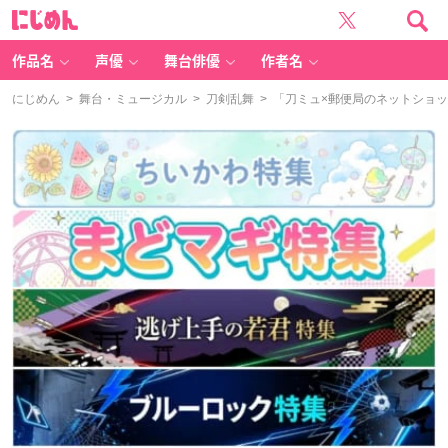
に
じ
め
ん
作品名
声優
舞台俳優
作者名
にじめん
>
舞台・ミュージカル
>
刀剣乱舞
> 「刀ミュ×郵便局のネットショ