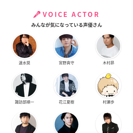
VOICE ACTOR
みんなが気になっている声優さん
速水奨
宮野真守
木村昴
諏訪部順一
花江夏樹
村瀬歩