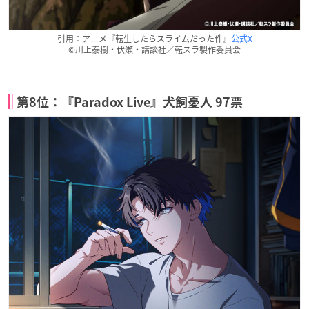
引用：アニメ『転生したらスライムだった件』
公式X
©川上泰樹・伏瀬・講談社／転スラ製作委員会
第8位：『Paradox Live』犬飼憂人 97票