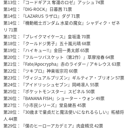
第13位：『コードギアス 奪還のロゼ』アッシュ 74票
第14位：『DIG-ROCK』日暮茜 71票
第14位：『LAZARUS ラザロ』ダグ 71票
第14位：『機動戦士ガンダム 水星の魔女』シャディク・ゼネ
リ 71票
第17位：『ブレイクマイケース』皇坂逢 70票
第18位：『クールドジ男子』五十嵐元晴 68票
第19位：『ハイキュー!!』金田一勇太郎 65票
第20位：『フルーツバスケット（第2作）』草摩潑春 64票
第21位：『Fate/Apocrypha』赤のライダー / アキレウス 63票
第22位：『ツキプロ』神楽坂宗司 60票
第23位：『ヴィジュアルプリズン』ギルティア・ブリオン 57票
第24位：『アイドリッシュセブン』岡崎凛人 55票
第25位：『ポケットモンスター』スピネル 50票
第26位：『BANANA FISH』ショーター・ウォン 49票
第27位：『小市民シリーズ』堂島健吾 45票
第28位：『30歳まで童貞だと魔法使いになれるらしい』柘植将
人 44票
第29位：『僕のヒーローアカデミア』肉倉精児 42票