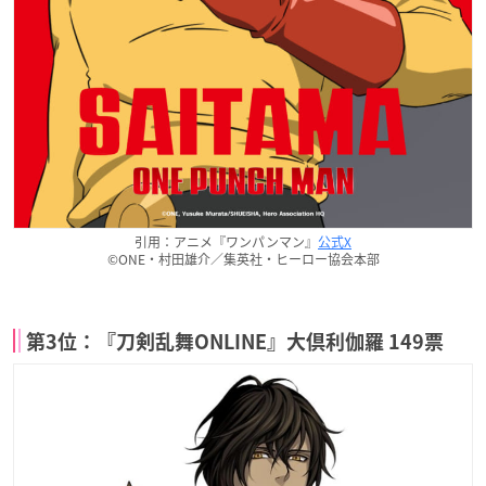
引用：アニメ『ワンパンマン』
公式X
©ONE・村田雄介／集英社・ヒーロー協会本部
第3位：『刀剣乱舞ONLINE』大倶利伽羅 149票