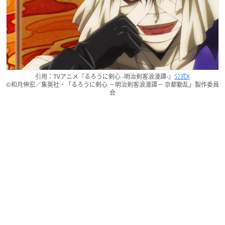
引用：TVアニメ『るろうに剣心 -明治剣客浪漫譚-』
公式X
©和月伸宏／集英社・「るろうに剣心 －明治剣客浪漫譚－ 京都動乱」製作委員
会