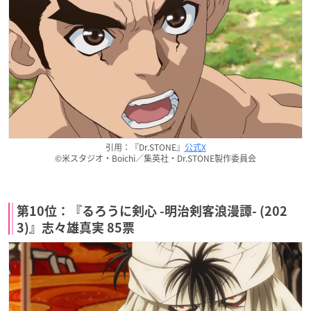
引用：『Dr.STONE』
公式X
©米スタジオ・Boichi／集英社・Dr.STONE製作委員会
第10位：『るろうに剣心 -明治剣客浪漫譚- (202
3)』志々雄真実 85票