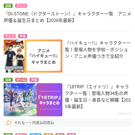
話題
アニメ
『Dr.STONE（ドクターストーン）』キャラクター一覧 アニメ
声優＆誕生日まとめ【2026年最新】
アニメ
声優
『ハイキュー!!』キャラクター一
覧！登場人物を学校・ポジショ
ン・アニメ声優つきで全紹介
話題
ゲーム
声優
『18TRIP（エイトリ）』キャラ
クター一覧｜登場人物34名の声
優・誕生日・身長など網羅【202
5年最新】
5コメント
それなー！同感👍同感👍