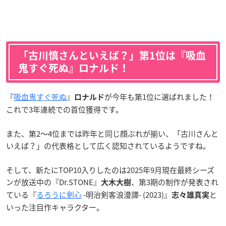
「古川慎さんといえば？」第1位は『吸血
鬼すぐ死ぬ』ロナルド！
『
吸血鬼すぐ死ぬ
』
が今年も第1位に選ばれました！
ロナルド
これで3年連続での首位獲得です。
また、第2～4位までは昨年と同じ顔ぶれが揃い、「古川さんと
いえば？」の代表格として広く認知されているようですね。
そして、新たにTOP10入りしたのは2025年9月現在最終シーズ
ンが放送中の『Dr.STONE』
、第3期の制作が発表され
大木大樹
ている『
るろうに剣心
-明治剣客浪漫譚- (2023)』
と
志々雄真実
いった注目作キャラクター。