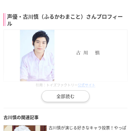
声優・古川慎（ふるかわまこと）さんプロフィー
ル
引用：トイズファクトリー
公式サイト
古川さんは熊本県出身で現在トイズファクトリーに所属してお
り、今年で36歳を迎えます。
古川慎の関連記事
5歳の時に「新機動戦記ガンダムW」のヒイロ・ユイ役を演じ
た
の声に憧れたことで、声優に興味を持った古川さ
緑川光さん
古川慎が演じる好きなキャラ投票！やっぱ