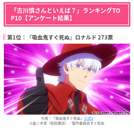
「古川慎さんといえば？」ランキングTO
P10【アンケート結果】
第1位：『吸血鬼すぐ死ぬ』ロナルド 273票
引用：『吸血鬼すぐ死ぬ』
公式X
©盆ノ木至（秋田書店）／製作委員会すぐ死ぬ