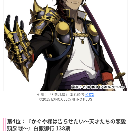
引用：『刀剣乱舞』-本丸通信-
公式X
©2015 EXNOA LLC/NITRO PLUS
第4位：『かぐや様は告らせたい〜天才たちの恋愛
頭脳戦〜』白銀御行 138票