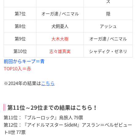
ズ
第7位
オーガ達 / ベニマル
隠
第8位
犬飼憂人
アッシュ
第9位
大木大樹
オーガ達 / ベニマル
第10位
志々雄真実
シャディク・ゼネリ
前回からキープ＝青
TOP10入＝赤
※2024年の結果は
こちら
第11位～29位までの結果はこちら！
第11位：『ブルーロック』烏旅人 79票
第12位：『アイドルマスター SideM』アスラン＝ベルゼビュー
トII世 77票