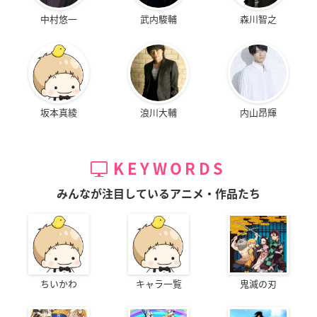
中村悠一
武内駿輔
森川智之
坂本真綾
浪川大輔
内山昂輝
KEYWORDS
みんなが注目しているアニメ・作品たち
ちいかわ
キャラ一覧
鬼滅の刃