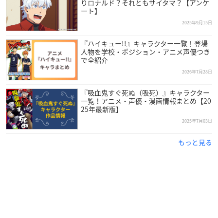
りロナルド？それともサイタマ？【アンケ
ん。
ート】
2025年9月15日
緑川さんが特別講師として来ることを知り、専門学校に通い始
めたそうです。
『ハイキュー!!』キャラクター一覧！登場
人物を学校・ポジション・アニメ声優つき
で全紹介
声優としては2011年にデビューし、2020年には第14回声優ア
ワードにて
を受賞しました。
2026年7月28日
助演男優賞
『吸血鬼すぐ死ぬ（吸死）』キャラクター
2018年にはLantisより歌手デビューを果たし、多方面で活躍し
一覧！アニメ・声優・漫画情報まとめ【20
ている人気声優です！
25年最新版】
2025年7月03日
もっと見る
調査概要
調査期間：2025年9月15日（月）～9月19日（金）
有効投票数：3971票