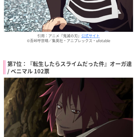
引用：アニメ『鬼滅の刃』
公式サイト
©吾峠呼世晴／集英社・アニプレックス・ufotable
第7位：『転生したらスライムだった件』オーガ達
/ ベニマル 102票