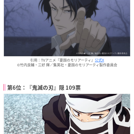
引用：TVアニメ『憂国のモリアーティ』
公式X
©竹内良輔・三好 輝／集英社・憂国のモリアーティ製作委員会
第6位：『鬼滅の刃』隠 109票