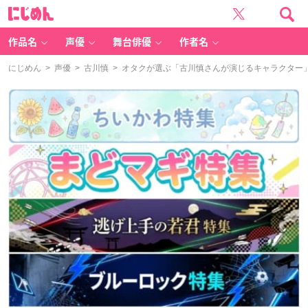
に
じ
め
ん
作品名
声優
舞台俳優
作者名
にじめん
>
声優
>
古川慎
> オタクが選ぶ「古川慎さんが演じるキャラクター」ラ