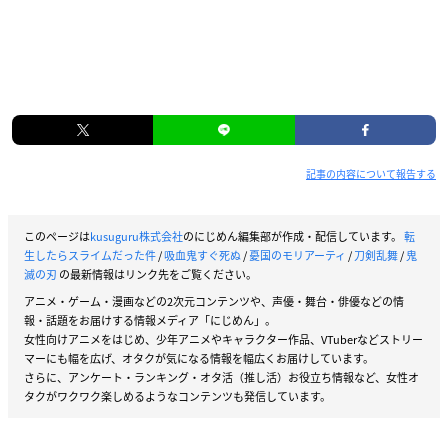
記事の内容について報告する
このページは
kusuguru株式会社
のにじめん編集部が作成・配信しています。
転
生したらスライムだった件
/
吸血鬼すぐ死ぬ
/
憂国のモリアーティ
/
刀剣乱舞
/
鬼
滅の刃
の最新情報はリンク先をご覧ください。
アニメ・ゲーム・漫画などの2次元コンテンツや、声優・舞台・俳優などの情
報・話題をお届けする情報メディア「にじめん」。
女性向けアニメをはじめ、少年アニメやキャラクター作品、VTuberなどストリー
マーにも幅を広げ、オタクが気になる情報を幅広くお届けしています。
さらに、アンケート・ランキング・オタ活（推し活）お役立ち情報など、女性オ
タクがワクワク楽しめるようなコンテンツも発信しています。