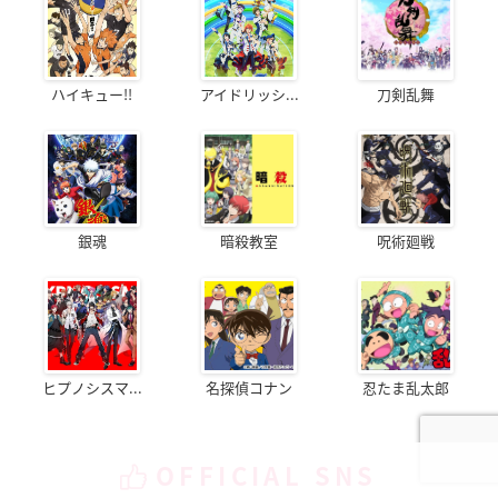
ハイキュー!!
アイドリッシ...
刀剣乱舞
銀魂
暗殺教室
呪術廻戦
ヒプノシスマ...
名探偵コナン
忍たま乱太郎
OFFICIAL SNS