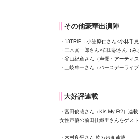
その他豪華出演陣
・18TRIP：小笠原仁さん×小林
・三木眞一郎さん×石田彰さん（み
・谷山紀章さん（声優・アーティス
・土岐隼一さん（バースデーライブ
大好評連載
・宮田俊哉さん（Kis-My-Ft2
女性声優の前田佳織里さんをゲスト
・木村良平さん 飲み歩き連載