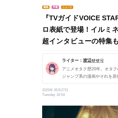
書籍
声優
ニュース
『TVガイドVOICE STA
ロ表紙で登場！イルミネ
超インタビューの特集
ライター：
渡辺せせり
アニメオタク歴20年。オタ
ジャンプ系の漫画やそれを原
2025年 05月27日
Tuesday 18:54