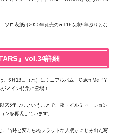
定！
、ソロ表紙は2020年発売のvol.16以来5年ぶりとな
TARS』vol.34詳細
34は、6月18日（水）にミニアルバム「Catch Me If Y
んがメイン特集に登場！
16」以来5年ぶりということで、夜・イルミネーション
ョンを再現しています。
と、当時と変わらぬフラットな人柄がにじみ出た写