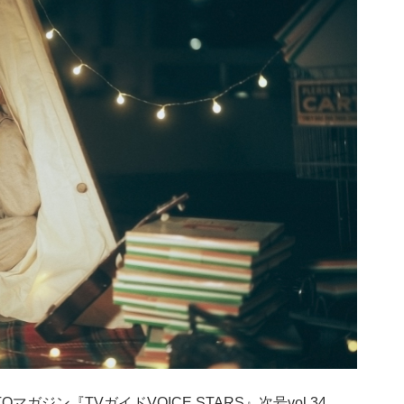
マガジン『TVガイドVOICE STARS』次号vol.34