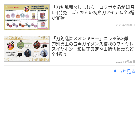
「刀剣乱舞×しまむら」コラボ商品が10月
1日発売！ぽてだんの初期刀アイテム全5種
が登場
2025年9月30日
「刀剣乱舞×オンキヨー」コラボ第2弾！
刀剣男士の音声ガイダンス搭載のワイヤレ
スイヤホン、和泉守兼定や山姥切長義など
全4振り
2025年9月29日
もっと見る