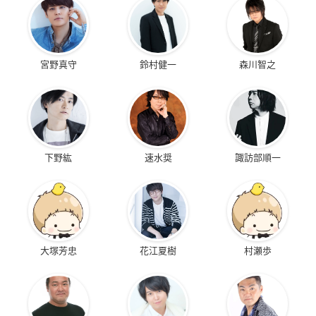
宮野真守
鈴村健一
森川智之
下野紘
速水奨
諏訪部順一
大塚芳忠
花江夏樹
村瀬歩