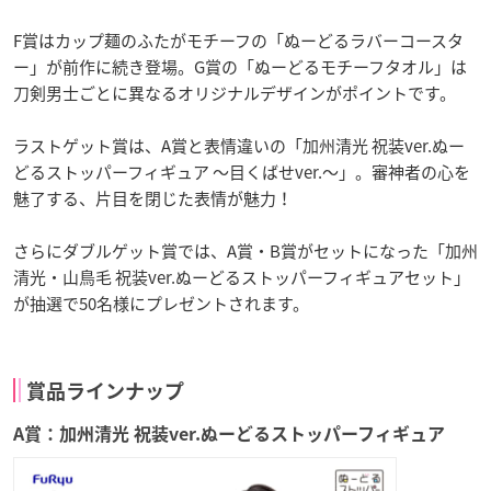
F賞はカップ麺のふたがモチーフの「ぬーどるラバーコースタ
ー」が前作に続き登場。G賞の「ぬーどるモチーフタオル」は
刀剣男士ごとに異なるオリジナルデザインがポイントです。
ラストゲット賞は、A賞と表情違いの「加州清光 祝装ver.ぬー
どるストッパーフィギュア ～目くばせver.～」。審神者の心を
魅了する、片目を閉じた表情が魅力！
さらにダブルゲット賞では、A賞・B賞がセットになった「加州
清光・山鳥毛 祝装ver.ぬーどるストッパーフィギュアセット」
が抽選で50名様にプレゼントされます。
賞品ラインナップ
A賞：加州清光 祝装ver.ぬーどるストッパーフィギュア