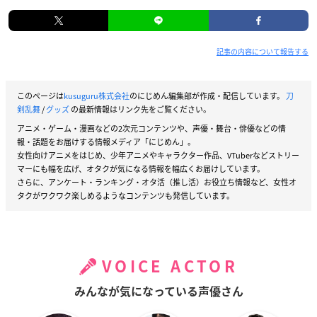
記事の内容について報告する
このページは
kusuguru株式会社
のにじめん編集部が作成・配信しています。
刀
剣乱舞
/
グッズ
の最新情報はリンク先をご覧ください。
アニメ・ゲーム・漫画などの2次元コンテンツや、声優・舞台・俳優などの情
報・話題をお届けする情報メディア「にじめん」。
女性向けアニメをはじめ、少年アニメやキャラクター作品、VTuberなどストリー
マーにも幅を広げ、オタクが気になる情報を幅広くお届けしています。
さらに、アンケート・ランキング・オタ活（推し活）お役立ち情報など、女性オ
タクがワクワク楽しめるようなコンテンツも発信しています。
VOICE ACTOR
みんなが気になっている声優さん