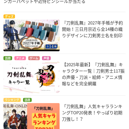
ンガーパペットや近侍ピンシールが当たる
グッズ
『刀剣乱舞』2027年手帳が予約
開始！三日月宗近ら全14種の織
りデザインに刀剣男士名を刻印
話題
アニメ
ゲーム
声優
【2025年最新】『刀剣乱舞』キ
ャラクター一覧｜刀剣男士117振
の声優・刀派・絵師・アニメ情
報などを完全網羅
ランキング
話題
「刀剣乱舞」人気キャラランキ
ングTOP20発表！やっぱり初期
刀強し！？