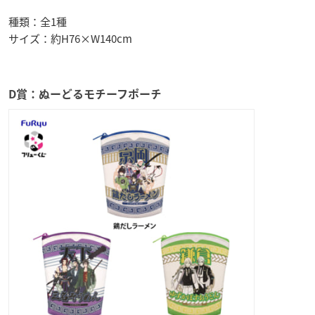
種類：全1種
サイズ：約H76×W140cm
D賞：ぬーどるモチーフポーチ