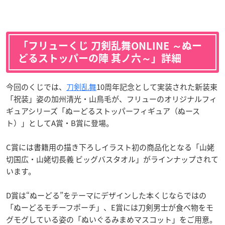
「フリューくじ 刀剣乱舞ONLINE ～ぬー
どるストッパーの陣 其ノ六～」詳細
今回のくじでは、
刀剣乱舞
10周年記念として実装された新装束
「祝装」姿の加州清光・山鳥毛が、フリューのオリジナルフィ
ギュアシリーズ「ぬーどるストッパーフィギュア（ぬース
ト）」としてA賞・B賞に登場。
C賞には書籍用の描き下ろしイラスト初の商品化となる「山姥
切国広・山姥切長義 ビッグバスタオル」がラインナップされて
います。
D賞は“ぬーどる”をテーマにデザインした本くじならではの
「ぬーどるモチーフポーチ」、E賞には刀剣男士が食べ物をモ
グモグしている姿の「ぬいぐるみまめマスコット」をご用意。