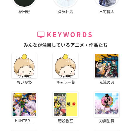
稲田徹
斉藤壮馬
三宅健太
KEYWORDS
みんなが注目しているアニメ・作品たち
ちいかわ
キャラ一覧
鬼滅の刃
HUNTER...
暗殺教室
刀剣乱舞