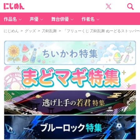
に
じ
め
ん
作品名
声優
舞台俳優
作者名
にじめん
>
グッズ
>
刀剣乱舞
> 「フリューくじ 刀剣乱舞 ぬーどるストッパ