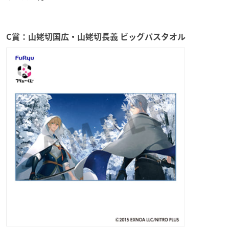
C賞：山姥切国広・山姥切長義 ビッグバスタオル