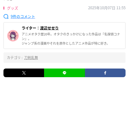
2025年10月07日 11:55
グッズ
9
ライター：
渡辺せせり
アニメオタク歴20年。オタクのきっかけになった作品は『名探偵コナ
ン』。
ジャンプ系の漫画やそれを原作としたアニメ作品が特に好き。
カテゴリ :
刀剣乱舞