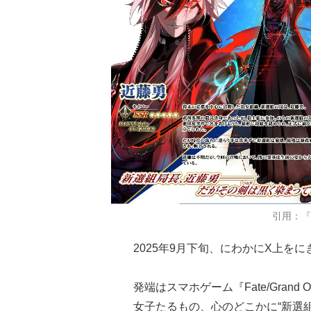
引用：『Fa
2025年9月下旬、にわかにX上をに
発端はスマホゲーム『Fate/Gran
女子たるもの、心のどこかに“新選