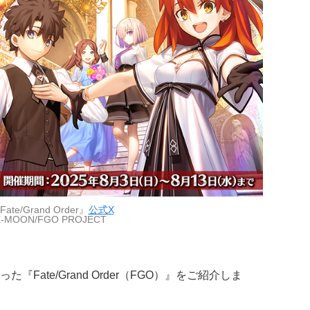
te/Grand Order』
公式X
-MOON/FGO PROJECT
Fate/Grand Order（FGO）』をご紹介しま