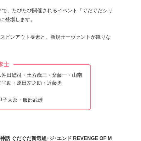
の中で、たびたび開催されるイベント「ぐだぐだシリ
に登場します。
スピンアウト要素と、新規サーヴァントが織りな
隊士
…沖田総司・土方歳三・斎藤一・山南
堂平助・原田左之助・近藤勇
甲子太郎・服部武雄
 ぐだぐだ新選組･ジ･エンド REVENGE OF M