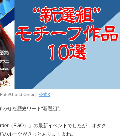
te/Grand Order』
公式X
ぎわせた歴史ワード“新選組”。
d Order（FGO）』の最新イベントでしたが、オタク
組”のルーツがきっとありますよね。