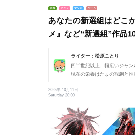
話題
アニメ
マンガ
ゲーム
あなたの新選組はどこ
メ』など“新選組”作品1
ライター：
松原ことり
四半世紀以上、幅広いジャン
現在の栄養はたまの観劇と推
2025年 10月11日
Saturday 20:00