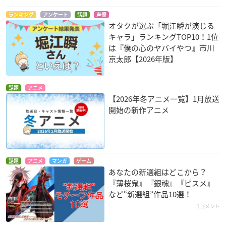
ランキング
アンケート
話題
声優
オタクが選ぶ「堀江瞬が演じる
キャラ」ランキングTOP10！1位
は『僕の心のヤバイやつ』市川
京太郎【2026年版】
話題
アニメ
【2026年冬アニメ一覧】1月放送
開始の新作アニメ
話題
アニメ
マンガ
ゲーム
あなたの新選組はどこから？
『薄桜鬼』『銀魂』『ピスメ』
など“新選組”作品10選！
1コメント