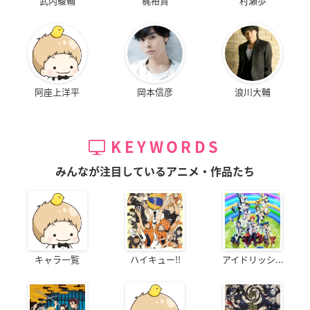
武内駿輔
梶裕貴
村瀬歩
阿座上洋平
岡本信彦
浪川大輔
KEYWORDS
みんなが注目しているアニメ・作品たち
キャラ一覧
ハイキュー!!
アイドリッシ...