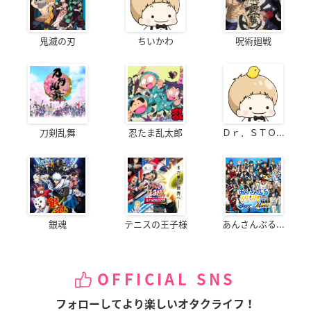
鬼滅の刃
ちいかわ
呪術廻戦
刀剣乱舞
忍たま乱太郎
Ｄｒ．ＳＴＯ...
銀魂
テニスの王子様
あんさんぶる...
OFFICIAL SNS
フォローしてより楽しいオタクライフ！