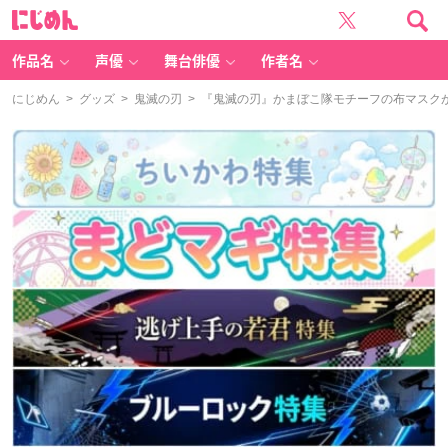
に
じ
め
ん
作品名
声優
舞台俳優
作者名
にじめん
>
グッズ
>
鬼滅の刃
> 『鬼滅の刃』かまぼこ隊モチーフの布マスク