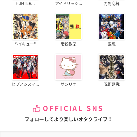
HUNTER...
アイドリッシ...
刀剣乱舞
ハイキュー!!
暗殺教室
銀魂
ヒプノシスマ...
サンリオ
呪術廻戦
OFFICIAL SNS
フォローしてより楽しいオタクライフ！