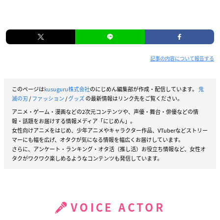
記事の内容について報告する
このページは
kusuguru株式会社
のにじめん編集部が作成・配信しています。
鬼
滅の刃
/
ファッション
/
グッズ
の最新情報はリンク先をご覧ください。
アニメ・ゲーム・漫画などの2次元コンテンツや、声優・舞台・俳優などの情
報・話題をお届けする情報メディア「にじめん」。
女性向けアニメをはじめ、少年アニメやキャラクター作品、VTuberなどストリー
マーにも幅を広げ、オタクが気になる情報を幅広くお届けしています。
さらに、アンケート・ランキング・オタ活（推し活）お役立ち情報など、女性オ
タクがワクワク楽しめるようなコンテンツも発信しています。
VOICE ACTOR