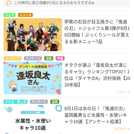
この時代に直江信綱が1位になるのおもろすぎるw
フェア
ニュース
伊黒の右目が目玉焼きに『鬼滅
の刃』×ジョイフル第3弾が8月1
8日開始！ぷっくりシールが貰え
る＆新メニュー7品
ランキング
アンケート
話題
声優
オタクが選ぶ「逢坂良太が演じ
るキャラ」ランキングTOP10！1
位は『ダイヤのA』沢村栄純【20
26年版】
2コメント
オタ活・推し活
アンケート
話題
8月1日は水の日！『鬼滅の刃』
冨岡義勇など水属性・水使いキ
ャラ10選 【アンケート結果】
15コメント