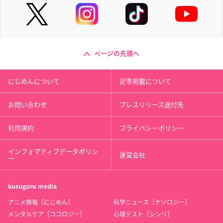
ページの先頭へ
にじめんについて
記事掲載について
お問い合わせ
プレスリリース送付先
利用規約
プライバシーポリシー
インフォマティブデータポリシ
運営会社
ー
kusuguru
media
アニメ情報［にじめん］
科学ニュース［ナゾロジー］
メンタルケア［ココロジー］
心理テスト［シンリ］