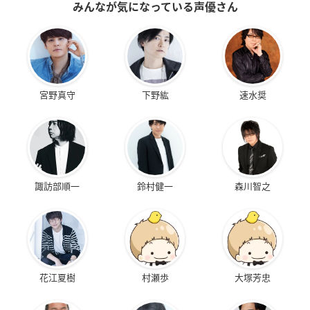
みんなが気になっている声優さん
宮野真守
下野紘
速水奨
諏訪部順一
鈴村健一
森川智之
花江夏樹
村瀬歩
大塚芳忠