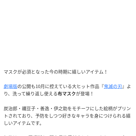
マスクが必須となった今の時期に嬉しいアイテム！
劇場版
の公開も10月に控えている大ヒット作品『
鬼滅の刃
』よ
り、洗って繰り返し使える
が登場！
布マスク
炭治郎・禰豆子・善逸・伊之助をモチーフにした絵柄がプリン
トされており、予防をしつつ好きなキャラを身につけられる嬉
しいアイテムです。