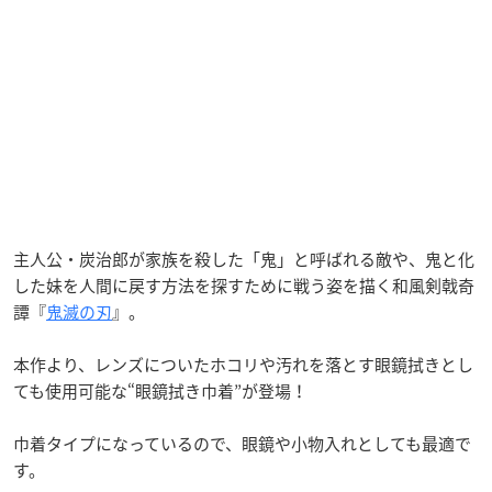
主人公・炭治郎が家族を殺した「鬼」と呼ばれる敵や、鬼と化
した妹を人間に戻す方法を探すために戦う姿を描く和風剣戟奇
譚『
鬼滅の刃
』。
本作より、レンズについたホコリや汚れを落とす眼鏡拭きとし
ても使用可能な“眼鏡拭き巾着”が登場！
巾着タイプになっているので、眼鏡や小物入れとしても最適で
す。