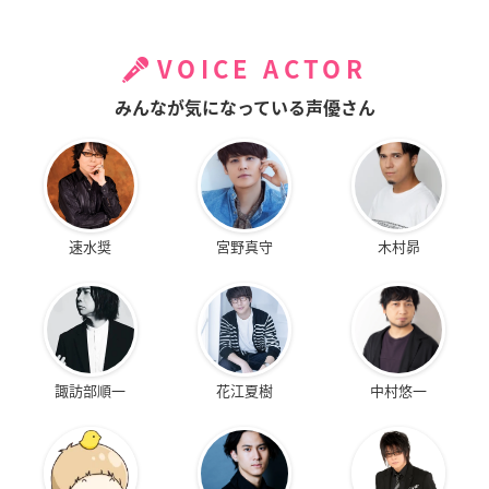
VOICE ACTOR
みんなが気になっている声優さん
速水奨
宮野真守
木村昴
諏訪部順一
花江夏樹
中村悠一