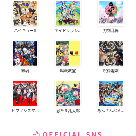
ハイキュー!!
アイドリッシ...
刀剣乱舞
銀魂
暗殺教室
呪術廻戦
ヒプノシスマ...
忍たま乱太郎
あんさんぶる...
OFFICIAL SNS