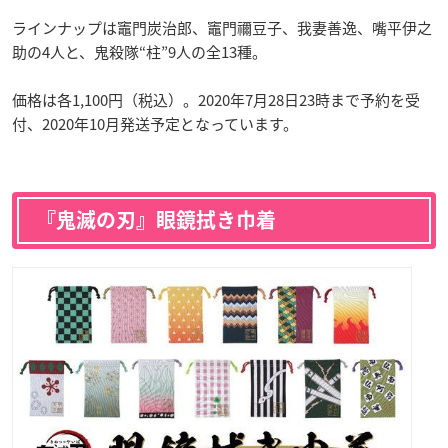
ラインナップは竈門炭治郎、竈門禰豆子、我妻善逸、嘴平伊之
助の4人と、鬼殺隊“柱”9人の全13種。
価格は各1,100円（税込）。2020年7月28日23時まで予約を受
付、2020年10月発送予定となっています。
『鬼滅の刃』眼鏡拭き巾着