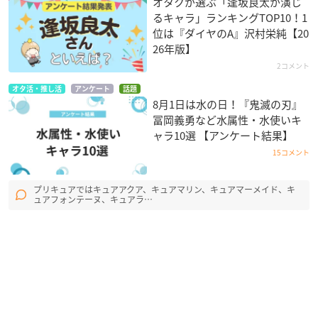
オタクが選ぶ「逢坂良太が演じ
るキャラ」ランキングTOP10！1
位は『ダイヤのA』沢村栄純【20
26年版】
2コメント
オタ活・推し活
アンケート
話題
8月1日は水の日！『鬼滅の刃』
冨岡義勇など水属性・水使いキ
ャラ10選 【アンケート結果】
15コメント
プリキュアではキュアアクア、キュアマリン、キュアマーメイド、キ
ュアフォンテーヌ、キュアラ…