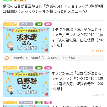
伊黒の右目が目玉焼きに『鬼滅の刃』×ジョイフル第3弾が8月
18日開始！ぷっくりシールが貰える＆新メニュー7品
ランキング
アンケート
話題
声優
オタクが選ぶ「速水奨が演じる
キャラ」ランキングTOP10！1位
は『炎の蜃気楼』直江信綱【202
6年版】
14コメント
この時代に直江信綱が1位になるのおもろすぎるw
ランキング
アンケート
話題
声優
オタクが選ぶ「日野聡が演じる
キャラ」ランキングTOP10！1位
は『鬼滅の刃』煉󠄁獄杏寿郎【202
6年版】
2コメント
ランキング
アンケート
話題
声優