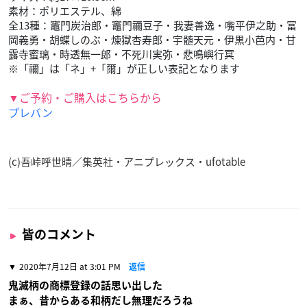
素材：ポリエステル、綿
全13種：竈門炭治郎・竈門禰豆子・我妻善逸・嘴平伊之助・冨
岡義勇・胡蝶しのぶ・煉獄杏寿郎・宇髄天元・伊黒小芭内・甘
露寺蜜璃・時透無一郎・不死川実弥・悲鳴嶼行冥
※「禰」は「ネ」+「爾」が正しい表記となります
▼ご予約・ご購入はこちらから
プレバン
(c)吾峠呼世晴／集英社・アニプレックス・ufotable
皆のコメント
2020年7月12日 at 3:01 PM
返信
鬼滅柄の商標登録の話思い出した
まぁ、昔からある和柄だし無理だろうね