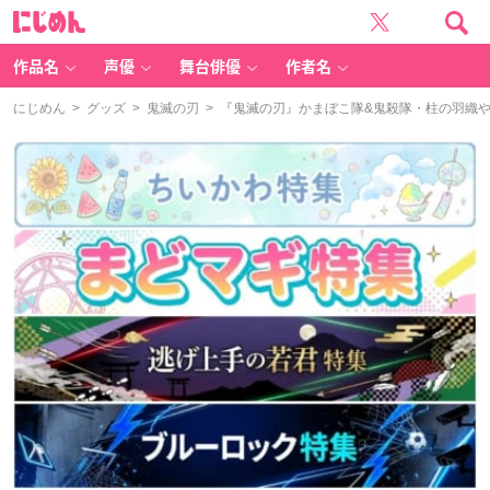
に
じ
め
ん
作品名
声優
舞台俳優
作者名
にじめん
>
グッズ
>
鬼滅の刃
> 『鬼滅の刃』かまぼこ隊&鬼殺隊・柱の羽織や