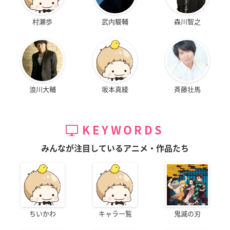
村瀬歩
武内駿輔
森川智之
浪川大輔
坂本真綾
斉藤壮馬
KEYWORDS
みんなが注目しているアニメ・作品たち
ちいかわ
キャラ一覧
鬼滅の刃