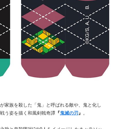
が家族を殺した「鬼」と呼ばれる敵や、鬼と化し
戦う姿を描く和風剣戟奇譚
『
鬼滅の刃
』
。