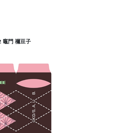
2 竈門 禰豆子