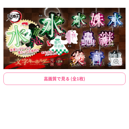
高画質で見る (全1枚)