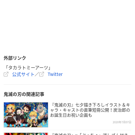
外部リンク
「タカラトミーアーツ」
公式サイト
／
Twitter
鬼滅の刃の関連記事
『鬼滅の刃』七夕描き下ろしイラスト＆キ
ャラ・キャストの直筆短冊公開！炭治郎の
お誕生日お祝い企画も
2020年7月07日
『鬼滅の刃』x「ぷっちょ」消しゴム付き