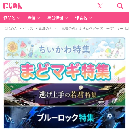
に
じ
め
ん
作品名
声優
舞台俳優
作者名
にじめん
>
グッズ
>
鬼滅の刃
> 『鬼滅の刃』より新作グッズ「一文字キーホ