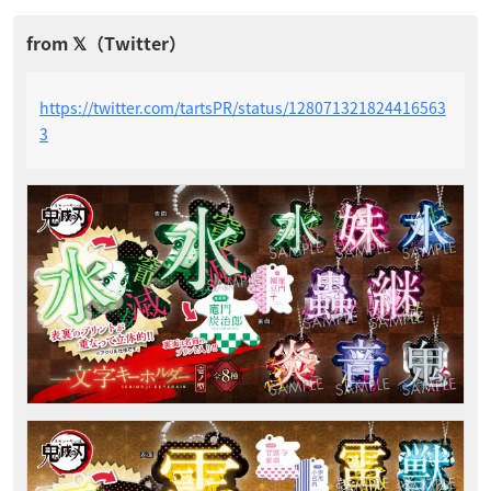
https://twitter.com/tartsPR/status/128071321824416563
3