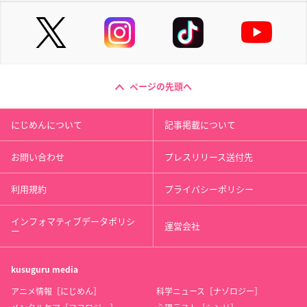
ページの先頭へ
にじめんについて
記事掲載について
お問い合わせ
プレスリリース送付先
利用規約
プライバシーポリシー
インフォマティブデータポリシ
運営会社
ー
kusuguru
media
アニメ情報［にじめん］
科学ニュース［ナゾロジー］