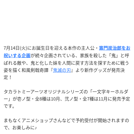
7月14日(火)にお誕生日を迎える本作の主人公・
竈門炭治郎をお
が続々企画されている、家族を殺した「鬼」と呼
祝いする企画
ばれる敵や、鬼と化した妹を人間に戻す方法を探すために戦う
姿を描く和風剣戟奇譚『
鬼滅の刃
』より新作グッズが発売決
定！
タカラトミーアーツオリジナルシリーズの「一文字キーホルダ
ー」が壱ノ型・全8種は10月、弐ノ型・全7種は11月に発売予定
です。
まもなくアニメショップさんなどで予約受付が開始されますの
で、お楽しみに♪