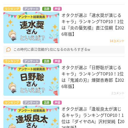
ランキング
アンケート
話題
声優
オタクが選ぶ「速水奨が演じる
キャラ」ランキングTOP10！1位
は『炎の蜃気楼』直江信綱【202
6年版】
14コメント
この時代に直江信綱が1位になるのおもろすぎるw
ランキング
アンケート
話題
声優
オタクが選ぶ「日野聡が演じる
キャラ」ランキングTOP10！1位
は『鬼滅の刃』煉󠄁獄杏寿郎【202
6年版】
2コメント
ランキング
アンケート
話題
声優
オタクが選ぶ「逢坂良太が演じ
るキャラ」ランキングTOP10！1
位は『ダイヤのA』沢村栄純【20
26年版】