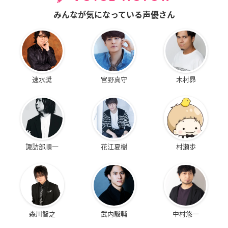
みんなが気になっている声優さん
速水奨
宮野真守
木村昴
諏訪部順一
花江夏樹
村瀬歩
森川智之
武内駿輔
中村悠一