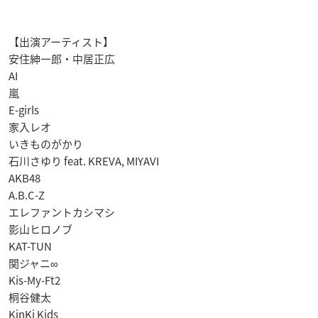
【出演アーティスト】
安住紳一郎・中居正広
AI
嵐
E-girls
家入レオ
いきものがかり
石川さゆり feat. KREVA, MIYAVI
AKB48
A.B.C-Z
エレファントカシマシ
影山ヒロノブ
KAT-TUN
関ジャニ∞
Kis-My-Ft2
桐谷健太
KinKi Kids