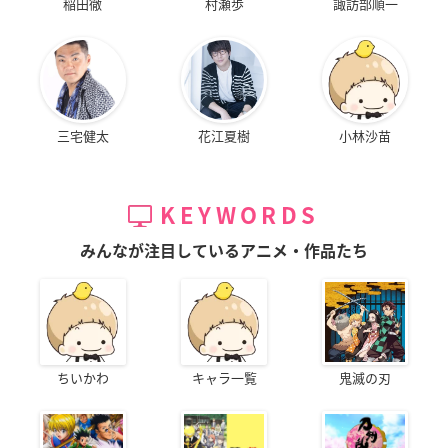
稲田徹
村瀬歩
諏訪部順一
三宅健太
花江夏樹
小林沙苗
KEYWORDS
みんなが注目しているアニメ・作品たち
ちいかわ
キャラ一覧
鬼滅の刃