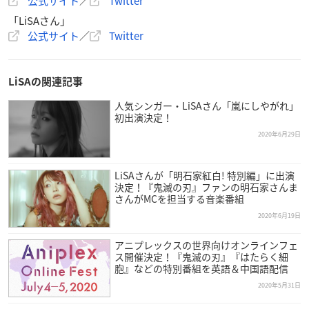
公式サイト
／
Twitter
「LiSAさん」
公式サイト
／
Twitter
LiSAの関連記事
人気シンガー・LiSAさん「嵐にしやがれ」
初出演決定！
2020年6月29日
LiSAさんが「明石家紅白! 特別編」に出演
決定！『鬼滅の刃』ファンの明石家さんま
さんがMCを担当する音楽番組
2020年6月19日
アニプレックスの世界向けオンラインフェ
ス開催決定！『鬼滅の刃』『はたらく細
胞』などの特別番組を英語＆中国語配信
2020年5月31日