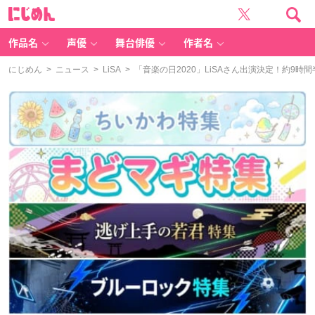
に
じ
め
ん
作品名
声優
舞台俳優
作者名
にじめん
>
ニュース
>
LiSA
> 「音楽の日2020」LiSAさん出演決定！約9