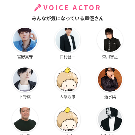
VOICE ACTOR
みんなが気になっている声優さん
宮野真守
鈴村健一
森川智之
下野紘
大塚芳忠
速水奨