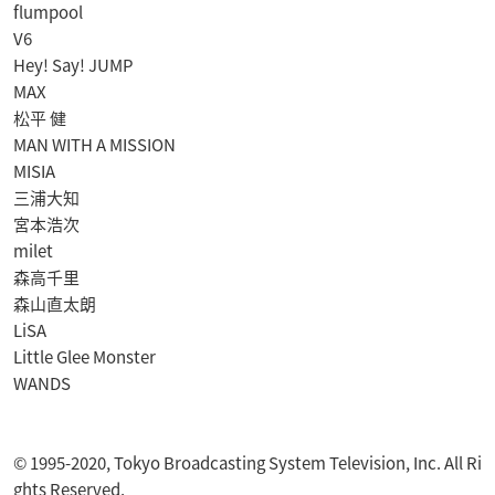
flumpool
V6
Hey! Say! JUMP
MAX
松平 健
MAN WITH A MISSION
MISIA
三浦大知
宮本浩次
milet
森高千里
森山直太朗
LiSA
Little Glee Monster
WANDS
© 1995-2020, Tokyo Broadcasting System Television, Inc. All Ri
ghts Reserved.