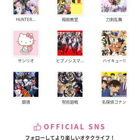
HUNTER...
暗殺教室
刀剣乱舞
サンリオ
ヒプノシスマ...
ハイキュー!!
銀魂
呪術廻戦
名探偵コナン
OFFICIAL SNS
フォローしてより楽しいオタクライフ！