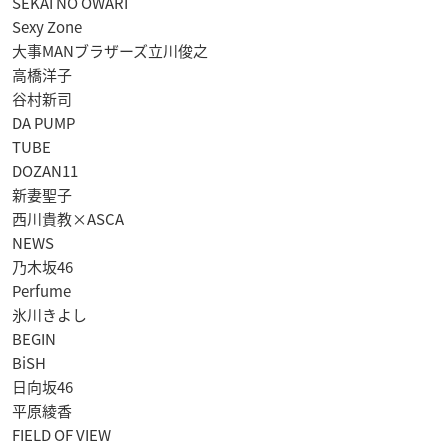
SEKAI NO OWARI
Sexy Zone
大事MANブラザーズ立川俊之
高橋洋子
谷村新司
DA PUMP
TUBE
DOZAN11
新妻聖子
西川貴教×ASCA
NEWS
乃木坂46
Perfume
氷川きよし
BEGIN
BiSH
日向坂46
平原綾香
FIELD OF VIEW