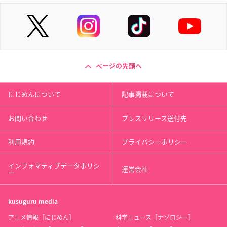
ページの先頭へ
にじめんについて
記事掲載について
お問い合わせ
プレスリリース送付先
利用規約
プライバシーポリシー
インフォマティブデータポリシ
運営会社
ー
kusuguru
media
アニメ情報［にじめん］
科学ニュース［ナゾロジー］