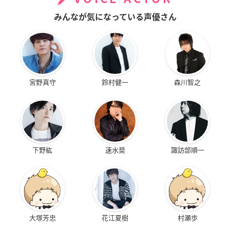
みんなが気になっている声優さん
宮野真守
鈴村健一
森川智之
下野紘
速水奨
諏訪部順一
大塚芳忠
花江夏樹
村瀬歩