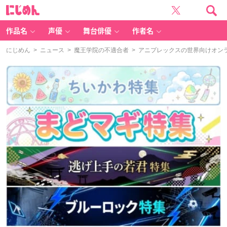
に
じ
め
ん
作品名
声優
舞台俳優
作者名
にじめん
>
ニュース
>
魔王学院の不適合者
> アニプレックスの世界向けオン