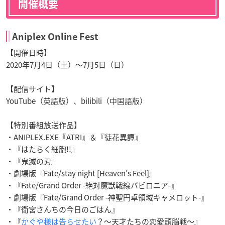
開催概要
Aniplex Online Fest
【開催日時】
2020年7月4日（土）～7月5日（日）
【配信サイト】
YouTube（英語版）、bilibili（中国語版）
【特別番組放送作品】
・ANIPLEX.EXE『ATRI』＆『徒花異譚』
・『はたらく細胞!!』
・『鬼滅の刃』
・劇場版『Fate/stay night [Heaven’s Feel]』
・『Fate/Grand Order -絶対魔獣戦線バビロニア-』
・劇場版『Fate/Grand Order -神聖円卓領域キャメロット-』
・『衛宮さんちの今日のごはん』
・『
かぐや様は告らせたい
？～天才たちの恋愛頭脳戦～』