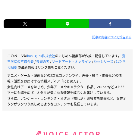
記事の内容について報告する
このページは
kusuguru株式会社
のにじめん編集部が作成・配信しています。
魔
王学院の不適合者
/
鬼滅の刃
/
ソードアート・オンライン
/
Fateシリーズ
/
はたら
く細胞
の最新情報はリンク先をご覧ください。
アニメ・ゲーム・漫画などの2次元コンテンツや、声優・舞台・俳優などの情
報・話題をお届けする情報メディア「にじめん」。
女性向けアニメをはじめ、少年アニメやキャラクター作品、VTuberなどストリー
マーにも幅を広げ、オタクが気になる情報を幅広くお届けしています。
さらに、アンケート・ランキング・オタ活（推し活）お役立ち情報など、女性オ
タクがワクワク楽しめるようなコンテンツも発信しています。
VOICE ACTOR