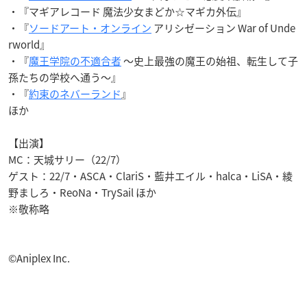
・『マギアレコード 魔法少女まどか☆マギカ外伝』
・『
ソードアート・オンライン
アリシゼーション War of Unde
rworld』
・『
魔王学院の不適合者
～史上最強の魔王の始祖、転生して子
孫たちの学校へ通う～』
・『
約束のネバーランド
』
ほか
【出演】
MC：天城サリー（22/7）
ゲスト：22/7・ASCA・ClariS・藍井エイル・halca・LiSA・綾
野ましろ・ReoNa・TrySail ほか
※敬称略
©Aniplex Inc.