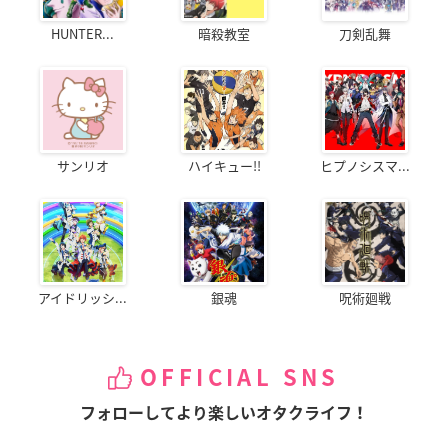
HUNTER...
暗殺教室
刀剣乱舞
サンリオ
ハイキュー!!
ヒプノシスマ...
アイドリッシ...
銀魂
呪術廻戦
OFFICIAL SNS
フォローしてより楽しいオタクライフ！