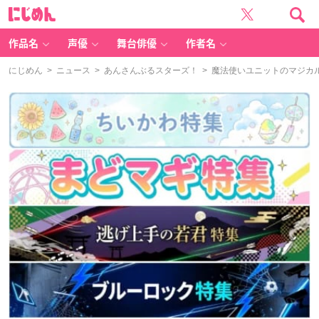
に
じ
め
ん
作品名
声優
舞台俳優
作者名
にじめん
>
ニュース
>
あんさんぶるスターズ！
> 魔法使いユニットのマジカル