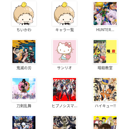
ちいかわ
キャラ一覧
HUNTER...
鬼滅の刃
サンリオ
暗殺教室
刀剣乱舞
ヒプノシスマ...
ハイキュー!!