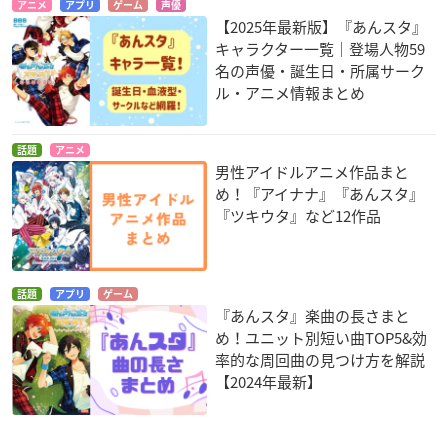
アニメ
アプリ
ゲーム
声優
【2025年最新版】『あんスタ』
キャラクター一覧｜登場人物59
名の声優・誕生日・所属サーク
ル・アニメ情報まとめ
話題
アニメ
男性アイドルアニメ作品まと
め！『アイナナ』『あんスタ』
『ツキウタ』など12作品
話題
アプリ
ゲーム
『あんスタ』楽曲の長さまと
め！ユニット別短い曲TOP5&効
率的な周回曲の見つけ方を解説
【2024年最新】