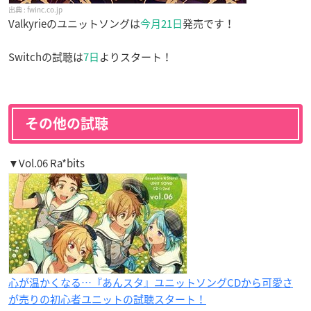
fwinc.co.jp
Valkyrieのユニットソングは
今月21日
発売です！
Switchの試聴は
7日
よりスタート！
その他の試聴
▼Vol.06 Ra*bits
心が温かくなる…『あんスタ』ユニットソングCDから可愛さ
が売りの初心者ユニットの試聴スタート！