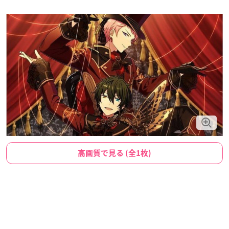
高画質で見る (全1枚)