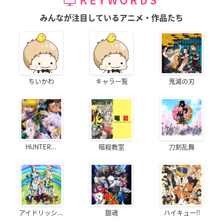
KEYWORDS
みんなが注目しているアニメ・作品たち
ちいかわ
キャラ一覧
鬼滅の刃
HUNTER...
暗殺教室
刀剣乱舞
アイドリッシ...
銀魂
ハイキュー!!