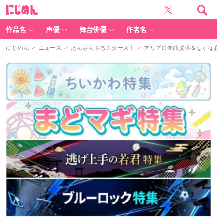
に
じ
め
ん
作品名
声優
舞台俳優
作者名
にじめん
>
ニュース
>
あんさんぶるスターズ！
> アリプロ楽曲提供＆なずな参加