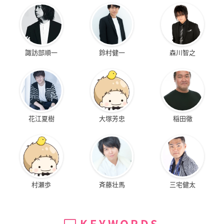
諏訪部順一
鈴村健一
森川智之
花江夏樹
大塚芳忠
稲田徹
村瀬歩
斉藤壮馬
三宅健太