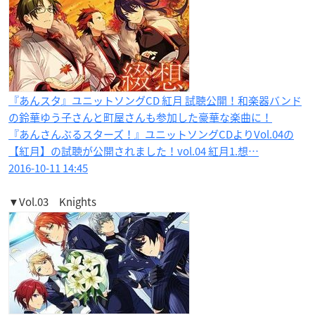
『あんスタ』ユニットソングCD 紅月 試聴公開！和楽器バンド
の鈴華ゆう子さんと町屋さんも参加した豪華な楽曲に！
『あんさんぶるスターズ！』ユニットソングCDよりVol.04の
【紅月】の試聴が公開されました！vol.04 紅月1.想…
2016-10-11 14:45
▼Vol.03 Knights