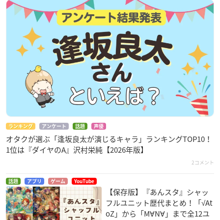
ランキング
アンケート
話題
声優
オタクが選ぶ「逢坂良太が演じるキャラ」ランキングTOP10！
1位は『ダイヤのA』沢村栄純【2026年版】
2コメント
話題
アプリ
ゲーム
YouTube
【保存版】『あんスタ』シャッ
フルユニット歴代まとめ！「√At
oZ」から「M∀N∀」まで全12ユ