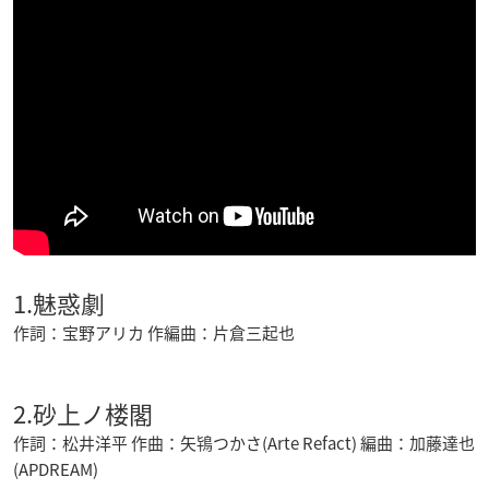
1.魅惑劇
作詞：宝野アリカ 作編曲：片倉三起也
2.砂上ノ楼閣
作詞：松井洋平 作曲：矢鴇つかさ(Arte Refact) 編曲：加藤達也
(APDREAM)