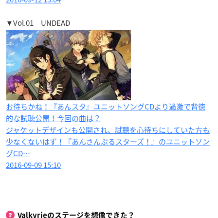
▼Vol.01 UNDEAD
お待ちかね！『あんスタ』ユニットソングCDより過激で背徳
的な試聴公開！今回の曲は？
ジャケットデザインも公開され、試聴を心待ちにしていた方も
少なくないはず！『あんさんぶるスターズ！』のユニットソン
グCD…
2016-09-09 15:10
Valkyrieのステージを想像できた？