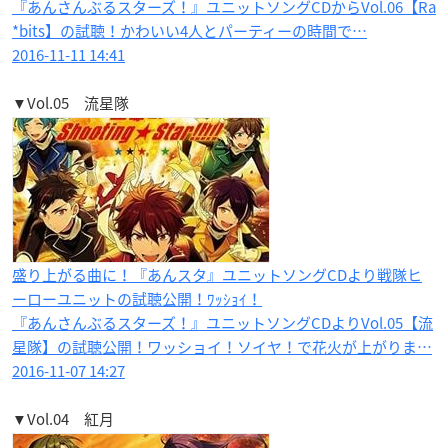
『あんさんぶるスターズ！』ユニットソングCDからVol.06【Ra
*bits】の試聴！かわいい4人とパーティーの時間で…
2016-11-11 14:41
▼Vol.05 流星隊
盛り上がる曲に！『あんスタ』ユニットソングCDより戦隊ヒ
ーローユニットの試聴公開！ﾜｯｼｮｲ！
『あんさんぶるスターズ！』ユニットソングCDよりVol.05【流
星隊】の試聴公開！ワッショイ！ソイヤ！で花火が上がりま…
2016-11-07 14:27
▼Vol.04 紅月