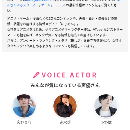
んさんぶるスターズ！
/
ゲーム
/
ニュース
の最新情報はリンク先をご覧くださ
い。
アニメ・ゲーム・漫画などの2次元コンテンツや、声優・舞台・俳優などの情
報・話題をお届けする情報メディア「にじめん」。
女性向けアニメをはじめ、少年アニメやキャラクター作品、VTuberなどストリー
マーにも幅を広げ、オタクが気になる情報を幅広くお届けしています。
さらに、アンケート・ランキング・オタ活（推し活）お役立ち情報など、女性オ
タクがワクワク楽しめるようなコンテンツも発信しています。
VOICE ACTOR
みんなが気になっている声優さん
宮野真守
速水奨
下野紘