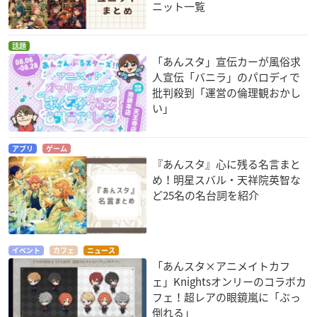
ニット一覧
話題
「あんスタ」宣伝カーが風俗求
人宣伝「バニラ」のパロディで
批判殺到「運営の倫理観おかし
い」
アプリ
ゲーム
『あんスタ』心に残る名言まと
め！明星スバル・天祥院英智な
ど25名の名台詞を紹介
イベント
カフェ
ニュース
「あんスタ×アニメイトカフ
ェ」Knightsオンリーのコラボカ
フェ！超レアの眼鏡嵐に「ぶっ
倒れる」