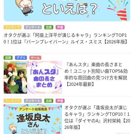
ランキング
アンケート
話題
声優
オタクが選ぶ「阿座上洋平が演じるキャラ」ランキングTOP1
0！1位は『バーンブレイバーン』ルイス・スミス【2026年版】
話題
アプリ
ゲーム
『あんスタ』楽曲の長さまと
め！ユニット別短い曲TOP5&効
率的な周回曲の見つけ方を解説
【2024年最新】
ランキング
アンケート
話題
声優
オタクが選ぶ「逢坂良太が演じ
るキャラ」ランキングTOP10！1
位は『ダイヤのA』沢村栄純【20
26年版】