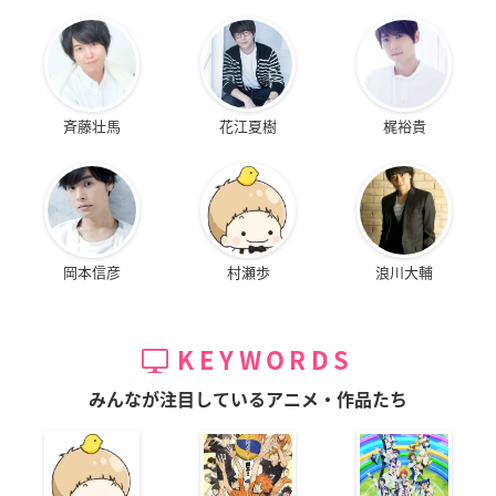
斉藤壮馬
花江夏樹
梶裕貴
岡本信彦
村瀬歩
浪川大輔
KEYWORDS
みんなが注目しているアニメ・作品たち