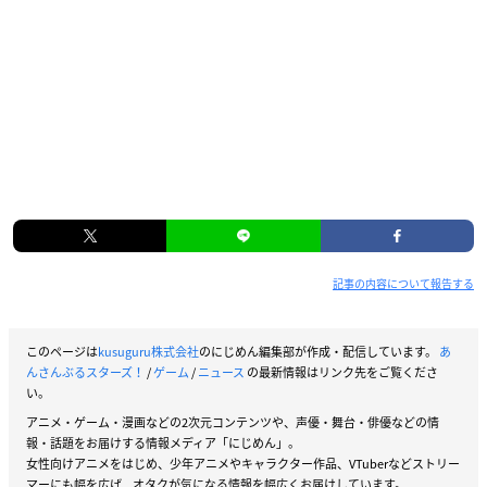
記事の内容について報告する
このページは
kusuguru株式会社
のにじめん編集部が作成・配信しています。
あ
んさんぶるスターズ！
/
ゲーム
/
ニュース
の最新情報はリンク先をご覧くださ
い。
アニメ・ゲーム・漫画などの2次元コンテンツや、声優・舞台・俳優などの情
報・話題をお届けする情報メディア「にじめん」。
女性向けアニメをはじめ、少年アニメやキャラクター作品、VTuberなどストリー
マーにも幅を広げ、オタクが気になる情報を幅広くお届けしています。