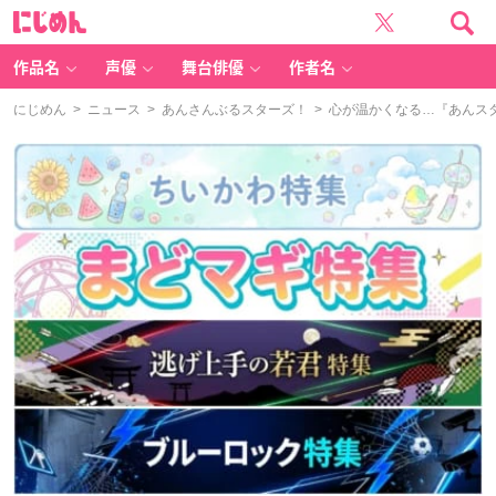
に
じ
め
ん
作品名
声優
舞台俳優
作者名
にじめん
>
ニュース
>
あんさんぶるスターズ！
> 心が温かくなる…『あんス