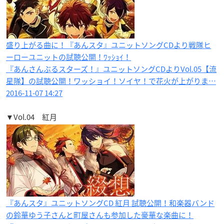
盛り上がる曲に！『あんスタ』ユニットソングCDより戦隊ヒ
ーローユニットの試聴公開！ﾜｯｼｮｲ！
『あんさんぶるスターズ！』ユニットソングCDよりVol.05【流
星隊】の試聴公開！ワッショイ！ソイヤ！で花火が上がりま…
2016-11-07 14:27
▼Vol.04 紅月
『あんスタ』ユニットソングCD 紅月 試聴公開！和楽器バンド
の鈴華ゆう子さんと町屋さんも参加した豪華な楽曲に！