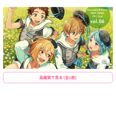
高画質で見る (全1枚)