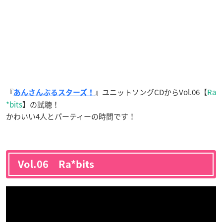
『
』ユニットソングCDからVol.06【
Ra
あんさんぶるスターズ！
*bits
】の試聴！
かわいい4人とパーティーの時間です！
Vol.06 Ra*bits