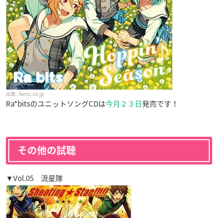
fwinc.co.jp
Ra*bitsのユニットソングCDは
今月２３日
発売です！
その他の試聴
▼Vol.05 流星隊