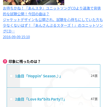
お待ちかね！『あんスタ』ユニットソングCDより過激で背徳
的な試聴公開！今回の曲は？
ジャケットデザインも公開され、試聴を心待ちにしていた方も
少なくないはず！『あんさんぶるスターズ！』のユニットソン
グCD…
2016-09-09 15:10
印象に残ったのは？
1曲目「Hoppin' Season♪」
24
2曲目「Love Ra*bits Party!!」
47