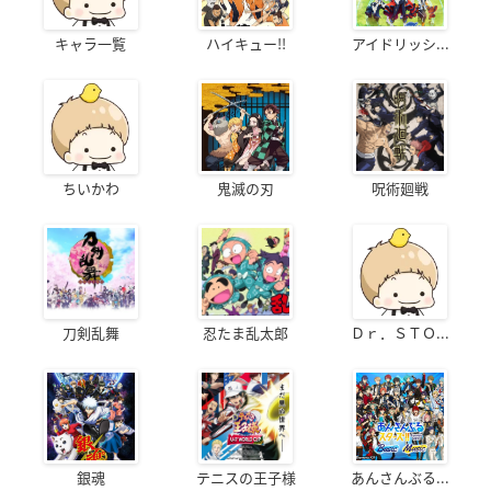
キャラ一覧
ハイキュー!!
アイドリッシ...
ちいかわ
鬼滅の刃
呪術廻戦
刀剣乱舞
忍たま乱太郎
Ｄｒ．ＳＴＯ...
銀魂
テニスの王子様
あんさんぶる...