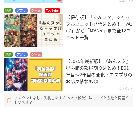
2コメント
話題
アプリ
ゲーム
YouTube
【保存版】『あんスタ』シャッ
フルユニット歴代まとめ！「√At
oZ」から「M∀N∀」まで全12ユ
ニット一覧
話題
アプリ
ゲーム
【2025年最新版】『あんスタ』
星奏館の部屋割りまとめ！ES1
年目〜2年目の変化・エスプリの
お部屋情報も◎
3コメント
アカウントなしで失礼します ぶっき（維吹）はマヨイと友也と同室ら
しいですよ